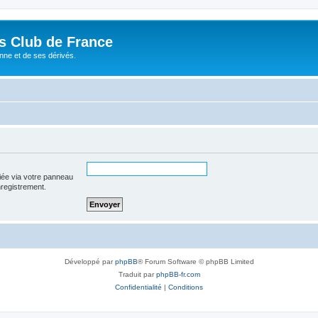
és Club de France
enne et de ses dérivés.
iée via votre panneau
enregistrement.
Développé par
phpBB
® Forum Software © phpBB Limited
Traduit par
phpBB-fr.com
Confidentialité
|
Conditions