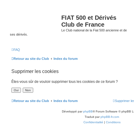
FIAT 500 et Dérivés
Club de France
Le Club national de la Fiat 500 ancienne et de
ses dérivés.
FAQ
Retour au site du Club
Index du forum
Supprimer les cookies
Êtes-vous sûr de vouloir supprimer tous les cookies de ce forum ?
Retour au site du Club
Index du forum
Supprimer le
Développé par
phpBB
® Forum Software © phpBB L
Traduit par
phpBB-fr.com
Confidentialité
|
Conditions