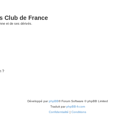
és Club de France
enne et de ses dérivés.
m ?
Développé par
phpBB
® Forum Software © phpBB Limited
Traduit par
phpBB-fr.com
Confidentialité
|
Conditions