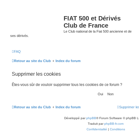
FIAT 500 et Dérivés
Club de France
Le Club national de la Fiat 500 ancienne et de
ses dérivés.
FAQ
Retour au site du Club
Index du forum
Supprimer les cookies
Êtes-vous sûr de vouloir supprimer tous les cookies de ce forum ?
Retour au site du Club
Index du forum
Supprimer le
Développé par
phpBB
® Forum Software © phpBB L
Traduit par
phpBB-fr.com
Confidentialité
|
Conditions