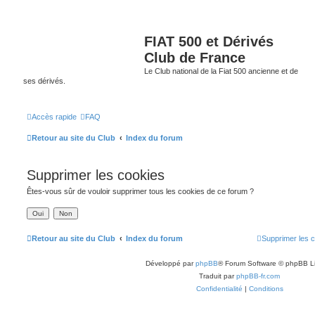
FIAT 500 et Dérivés
Club de France
Le Club national de la Fiat 500 ancienne et de
ses dérivés.
Accès rapide
FAQ
Retour au site du Club
Index du forum
Supprimer les cookies
Êtes-vous sûr de vouloir supprimer tous les cookies de ce forum ?
Retour au site du Club
Index du forum
Supprimer les 
Développé par
phpBB
® Forum Software © phpBB L
Traduit par
phpBB-fr.com
Confidentialité
|
Conditions