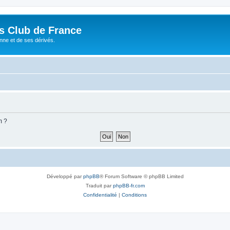
és Club de France
enne et de ses dérivés.
m ?
Développé par
phpBB
® Forum Software © phpBB Limited
Traduit par
phpBB-fr.com
Confidentialité
|
Conditions