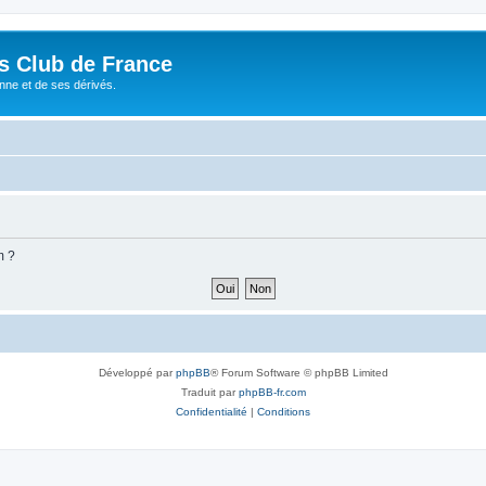
és Club de France
enne et de ses dérivés.
m ?
Développé par
phpBB
® Forum Software © phpBB Limited
Traduit par
phpBB-fr.com
Confidentialité
|
Conditions