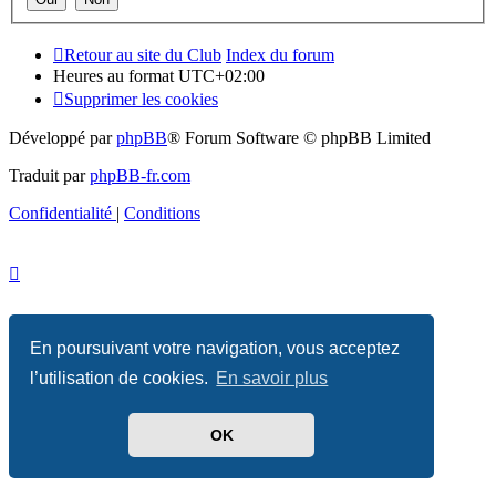
Retour au site du Club
Index du forum
Heures au format
UTC+02:00
Supprimer les cookies
Développé par
phpBB
® Forum Software © phpBB Limited
Traduit par
phpBB-fr.com
Confidentialité
|
Conditions
En poursuivant votre navigation, vous acceptez
l’utilisation de cookies.
En savoir plus
OK