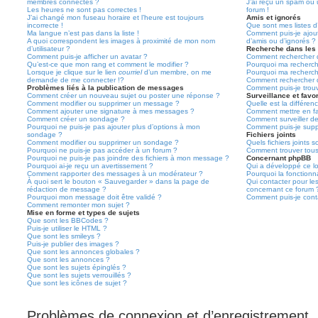
membres connectés ?
J’ai reçu un spam ou 
Les heures ne sont pas correctes !
forum !
J’ai changé mon fuseau horaire et l’heure est toujours
Amis et ignorés
incorrecte !
Que sont mes listes d’
Ma langue n’est pas dans la liste !
Comment puis-je ajoute
A quoi correspondent les images à proximité de mon nom
d’amis ou d’ignorés ?
d’utilisateur ?
Recherche dans les
Comment puis-je afficher un avatar ?
Comment rechercher d
Qu’est-ce que mon rang et comment le modifier ?
Pourquoi ma recherch
Lorsque je clique sur le lien
courriel
d’un membre, on me
Pourquoi ma recherch
demande de me connecter !?
Comment rechercher 
Problèmes liés à la publication de messages
Comment puis-je trou
Comment créer un nouveau sujet ou poster une réponse ?
Surveillance et favor
Comment modifier ou supprimer un message ?
Quelle est la différenc
Comment ajouter une signature à mes messages ?
Comment mettre en fav
Comment créer un sondage ?
Comment surveiller d
Pourquoi ne puis-je pas ajouter plus d’options à mon
Comment puis-je suppr
sondage ?
Fichiers joints
Comment modifier ou supprimer un sondage ?
Quels fichiers joints 
Pourquoi ne puis-je pas accéder à un forum ?
Comment trouver tous 
Pourquoi ne puis-je pas joindre des fichiers à mon message ?
Concernant phpBB
Pourquoi ai-je reçu un avertissement ?
Qui a développé ce lo
Comment rapporter des messages à un modérateur ?
Pourquoi la fonctionna
À quoi sert le bouton « Sauvegarder » dans la page de
Qui contacter pour le
rédaction de message ?
concernant ce forum 
Pourquoi mon message doit être validé ?
Comment puis-je conta
Comment remonter mon sujet ?
Mise en forme et types de sujets
Que sont les BBCodes ?
Puis-je utiliser le HTML ?
Que sont les smileys ?
Puis-je publier des images ?
Que sont les annonces globales ?
Que sont les annonces ?
Que sont les sujets épinglés ?
Que sont les sujets verrouillés ?
Que sont les icônes de sujet ?
Problèmes de connexion et d’enregistrement