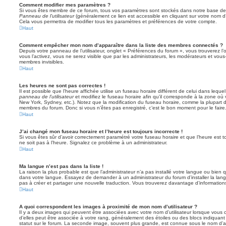
Comment modifier mes paramètres ?
Si vous êtes membre de ce forum, tous vos paramètres sont stockés dans notre base de
Panneau de l’utilisateur
(généralement ce lien est accessible en cliquant sur votre nom d
Cela vous permettra de modifier tous les paramètres et préférences de votre compte.
Haut
Comment empêcher mon nom d’apparaître dans la liste des membres connectés ?
Depuis votre panneau de l’utilisateur, onglet « Préférences du forum », vous trouverez l’
vous l’activez, vous ne serez visible que par les administrateurs, les modérateurs et vo
membres invisibles.
Haut
Les heures ne sont pas correctes !
Il est possible que l’heure affichée utilise un fuseau horaire différent de celui dans leq
panneau de l’utilisateur
et modifiez le fuseau horaire afin qu’il corresponde à la zone où 
New York, Sydney, etc.). Notez que la modification du fuseau horaire, comme la plupart 
membres du forum. Donc si vous n’êtes pas enregistré, c’est le bon moment pour le faire
Haut
J’ai changé mon fuseau horaire et l’heure est toujours incorrecte !
Si vous êtes sûr d’avoir correctement paramétré votre fuseau horaire et que l’heure est to
ne soit pas à l’heure. Signalez ce problème à un administrateur.
Haut
Ma langue n’est pas dans la liste !
La raison la plus probable est que l’administrateur n’a pas installé votre langue ou bie
dans votre langue. Essayez de demander à un administrateur du forum d’installer la langue
pas à créer et partager une nouvelle traduction. Vous trouverez davantage d’informations
Haut
A quoi correspondent les images à proximité de mon nom d’utilisateur ?
Il y a deux images qui peuvent être associées avec votre nom d’utilisateur lorsque vous 
d’elles peut être associée à votre rang, généralement des étoiles ou des blocs indiqua
statut sur le forum. La seconde image, souvent plus grande, est connue sous le nom d’