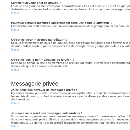
Comment devenir chef de groupe ?
Lorsque des groupes sont créés par l’administrateur, il leur est attribué un chef de grou
d’utilisateurs, contactez l’administrateur en premier lieu en lui envoyant un message privé
Haut
Pourquoi certains membres apparaissent dans une couleur différente ?
L’administrateur peut attribuer une couleur aux membres d’un groupe pour les rendre faci
Haut
Qu’est-ce qu’un « Groupe par défaut » ?
Si vous êtes membre de plus d’un groupe, celui par défaut est utilisé pour déterminer le 
défaut. L’administrateur peut vous permettre de changer votre groupe par défaut via votre
Haut
Qu’est-ce que le lien « L’équipe du forum » ?
Cette page donne la liste des membres de l’équipe du forum, y compris les administrateu
détails tels que les forums qu’ils modèrent.
Haut
Messagerie privée
Je ne peux pas envoyer de messages privés !
Il y a trois raisons pour cela : vous n’êtes pas enregistré et/ou connecté, l’administrateu
l’ensemble du forum, ou l’administrateur vous a empêché d’envoyer des messages. Contac
d’informations.
Haut
Je reçois sans arrêt des messages indésirables !
Vous pouvez supprimer automatiquement les messages privés d’un membre en utilisant l
de votre messagerie privée. Si vous recevez des messages privés abusifs d’un membre en
modérateurs. Ce dernier a la possibilité d’empêcher complètement un membre d’envoyer
Haut