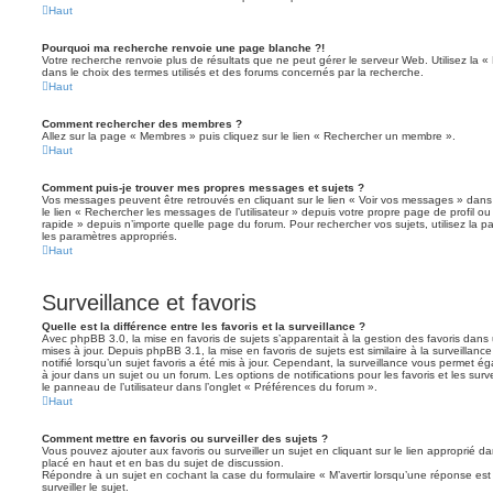
Haut
Pourquoi ma recherche renvoie une page blanche ?!
Votre recherche renvoie plus de résultats que ne peut gérer le serveur Web. Utilisez la 
dans le choix des termes utilisés et des forums concernés par la recherche.
Haut
Comment rechercher des membres ?
Allez sur la page « Membres » puis cliquez sur le lien « Rechercher un membre ».
Haut
Comment puis-je trouver mes propres messages et sujets ?
Vos messages peuvent être retrouvés en cliquant sur le lien « Voir vos messages » dans l
le lien « Rechercher les messages de l’utilisateur » depuis votre propre page de profil ou 
rapide » depuis n’importe quelle page du forum. Pour rechercher vos sujets, utilisez la
les paramètres appropriés.
Haut
Surveillance et favoris
Quelle est la différence entre les favoris et la surveillance ?
Avec phpBB 3.0, la mise en favoris de sujets s’apparentait à la gestion des favoris dans 
mises à jour. Depuis phpBB 3.1, la mise en favoris de sujets est similaire à la surveillan
notifié lorsqu’un sujet favoris a été mis à jour. Cependant, la surveillance vous permet éga
à jour dans un sujet ou un forum. Les options de notifications pour les favoris et les sur
le panneau de l’utilisateur dans l’onglet « Préférences du forum ».
Haut
Comment mettre en favoris ou surveiller des sujets ?
Vous pouvez ajouter aux favoris ou surveiller un sujet en cliquant sur le lien approprié d
placé en haut et en bas du sujet de discussion.
Répondre à un sujet en cochant la case du formulaire « M’avertir lorsqu’une réponse es
surveiller le sujet.