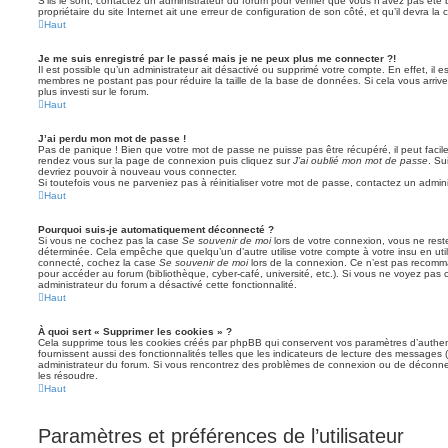
S’ils le sont, contactez un administrateur du forum pour vérifier que vous n’avez pas été 
propriétaire du site Internet ait une erreur de configuration de son côté, et qu’il devra la c
Haut
Je me suis enregistré par le passé mais je ne peux plus me connecter ?!
Il est possible qu’un administrateur ait désactivé ou supprimé votre compte. En effet, il 
membres ne postant pas pour réduire la taille de la base de données. Si cela vous arrive
plus investi sur le forum.
Haut
J’ai perdu mon mot de passe !
Pas de panique ! Bien que votre mot de passe ne puisse pas être récupéré, il peut facileme
rendez vous sur la page de connexion puis cliquez sur
J’ai oublié mon mot de passe
. Su
devriez pouvoir à nouveau vous connecter.
Si toutefois vous ne parveniez pas à réinitialiser votre mot de passe, contactez un admin
Haut
Pourquoi suis-je automatiquement déconnecté ?
Si vous ne cochez pas la case
Se souvenir de moi
lors de votre connexion, vous ne res
déterminée. Cela empêche que quelqu’un d’autre utilise votre compte à votre insu en util
connecté, cochez la case
Se souvenir de moi
lors de la connexion. Ce n’est pas recomma
pour accéder au forum (bibliothèque, cyber-café, université, etc.). Si vous ne voyez pas c
administrateur du forum a désactivé cette fonctionnalité.
Haut
À quoi sert « Supprimer les cookies » ?
Cela supprime tous les cookies créés par phpBB qui conservent vos paramètres d’authenti
fournissent aussi des fonctionnalités telles que les indicateurs de lecture des messages (l
administrateur du forum. Si vous rencontrez des problèmes de connexion ou de déconnex
les résoudre.
Haut
Paramètres et préférences de l’utilisateur