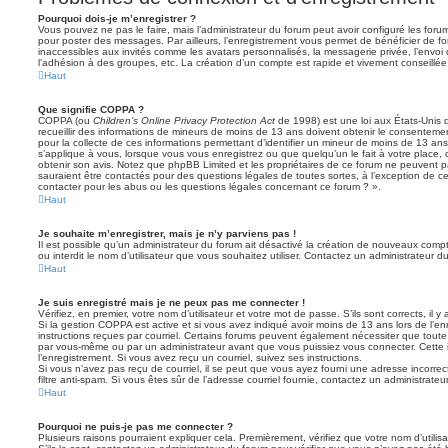
Pourquoi dois-je m’enregistrer ?
Vous pouvez ne pas le faire, mais l’administrateur du forum peut avoir configuré les forums
pour poster des messages. Par ailleurs, l’enregistrement vous permet de bénéficier de f
inaccessibles aux invités comme les avatars personnalisés, la messagerie privée, l’envoi
l’adhésion à des groupes, etc. La création d’un compte est rapide et vivement conseillée
Haut
Que signifie COPPA ?
COPPA (ou
Children’s Online Privacy Protection Act
de 1998) est une loi aux États-Unis q
recueillir des informations de mineurs de moins de 13 ans doivent obtenir le consentement
pour la collecte de ces informations permettant d’identifier un mineur de moins de 13 ans
s’applique à vous, lorsque vous vous enregistrez ou que quelqu’un le fait à votre place, 
obtenir son avis. Notez que phpBB Limited et les propriétaires de ce forum ne peuvent pa
sauraient être contactés pour des questions légales de toutes sortes, à l’exception de 
contacter pour les abus ou les questions légales concernant ce forum ? ».
Haut
Je souhaite m’enregistrer, mais je n’y parviens pas !
Il est possible qu’un administrateur du forum ait désactivé la création de nouveaux compt
ou interdit le nom d’utilisateur que vous souhaitez utiliser. Contactez un administrateur d
Haut
Je suis enregistré mais je ne peux pas me connecter !
Vérifiez, en premier, votre nom d’utilisateur et votre mot de passe. S’ils sont corrects, il y 
Si la gestion COPPA est active et si vous avez indiqué avoir moins de 13 ans lors de l’en
instructions reçues par courriel. Certains forums peuvent également nécessiter que toute
par vous-même ou par un administrateur avant que vous puissiez vous connecter. Cette i
l’enregistrement. Si vous avez reçu un courriel, suivez ses instructions.
Si vous n’avez pas reçu de courriel, il se peut que vous ayez fourni une adresse incorrecte
filtre anti-spam. Si vous êtes sûr de l’adresse courriel fournie, contactez un administrateur
Haut
Pourquoi ne puis-je pas me connecter ?
Plusieurs raisons pourraient expliquer cela. Premièrement, vérifiez que votre nom d’utilis