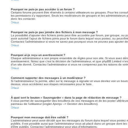
Pourquoi ne puis-je pas accéder à un forum ?
Certains forums peuvent être réservés à certains utilisateurs ou groupes. Pour les consulter
les permissions s’y rapportant. Seuls les modérateurs de groupes et les administrateur
donc les contacter.
Haut
Pourquoi ne puis-je pas joindre des fichiers à mon message ?
La possibilité d’ajouter des fichiers joints peut être accordée par forum, par groupe, ou pa
avoir autorisé l’ajout de fichiers joints pour le forum dans lequel vous postez, ou peut-ê
Contactez l’administrateur si vous ne savez pas pourquoi vous ne pouvez pas ajouter de f
Haut
Pourquoi ai-je reçu un avertissement ?
Chaque administrateur a son propre ensemble de règles pour son site. Si vous avez dér
avertissement. Notez que c’est la décision de l’administrateur, et que phpBB Limited n’e
d’un site donné. Contactez l’administrateur si vous ne comprenez pas les raisons de votr
Haut
Comment rapporter des messages à un modérateur ?
Si l’administrateur l’a permis, allez sur le message à signaler et vous devriez voir un bo
dessus, vous accéderez aux étapes nécessaires pour le faire.
Haut
À quoi sert le bouton « Sauvegarder » dans la page de rédaction de message ?
Il vous permet de sauvegarder des brouillons de vos messages et de les poster ultérieure
panneau de l’utilisateur (onglet
Aperçu --> Gestion des brouillons
).
Haut
Pourquoi mon message doit être validé ?
L’administrateur peut avoir décidé que les messages du forum dans lequel vous postez né
publiés. Il est possible aussi que l’administrateur vous ait placé dans un groupe dont le
d’être publiés. Contactez l’administrateur pour plus d’informations.