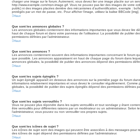
charger une image sur le forum. Autrement, vous devez lier une image placée sur un ser
http://www.exemple.com/mon-image.gif. Vous ne pouvez pas lier des images de votre ordi
public) ni des images placées derrière des mécanismes d’authentification, exemple : boîte
protégés par un mot de passe, etc. Pour afficher l’image, utilisez la balise BBCode [img].
Haut
Que sont les annonces globales ?
Les annonces globales contiennent des informations importantes que vous devez lire dè
haut de chaque forum et dans votre panneau de l’utilisateur. La possibilité de publier
permissions définies par l’administrateur.
Haut
Que sont les annonces ?
Les annonces contiennent souvent des informations importantes concernant le forum que
que possible. Les annonces apparaissent en haut de chaque page du forum dans lequel
annonces globales, la possibilité de publier des annonces dépend des permissions définie
Haut
Que sont les sujets épinglés ?
Un sujet épinglé apparaît en dessous des annonces sur la première page du forum dans leq
informations relativement importantes et vous devez le consulter régulièrement. Comme
globales, la possibilité de publier des sujets épinglés dépend des permissions définies par
Haut
Que sont les sujets verrouillés ?
Vous ne pouvez plus répondre dans les sujets verrouillés et tout sondage y étant conten
être verrouillés pour différentes raisons par un modérateur ou un administrateur. Selon 
l’administrateur, vous pouvez ou non verrouiller vos propres sujets.
Haut
Que sont les icônes de sujet ?
Les icônes de sujet sont des images qui peuvent être associées à des messages pour reflét
des icônes de sujet dépend des permissions définies par l’administrateur.
Haut