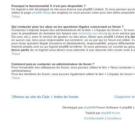
Pourquoi la fonctionnalité X n’est pas disponible ?
Ce logiciel a été développé et mis sous licence par phpBB Limited. Si vous pensez qu’une
visitez la page
phpBB Ideas
(en anglais) où vous pouvez voter pour des idées proposée
Haut
Qui contacter pour les abus ou les questions légales concernant ce forum ?
Contactez n’importe lequel des administrateurs de la liste « L’équipe du forum ». Si vou
avec le propriétaire du domaine (en faisant une
recherche sur whois
) ou si un service gra
f2s.com, etc.), avec le service de gestion ou des abus. Notez que phpBB Limited
n’a ab
en aucun cas, tenu pour responsable sur
comment
,
où
ou
par qui
ce forum est utilisé. I
pour toute question légale (cessions et désistements, responsabilité, propos diffamatoire
Internet phpbb.com ou au logiciel phpBB lui-même. Si vous adressez un courriel au grou
tierce partie
de ce logiciel vous devez vous attendre à une réponse très courte voire à
Haut
Comment puis-je contacter un administrateur du forum ?
Pour l’ensemble des utilisateurs du forum, vous pouvez utiliser le lien « Nous contacter »,
administrateur.
Pour les membres du forum, vous pouvez également utiliser le lien « L’équipe du forum »
Haut
Retour au site du Club
Index du forum
Supprimer le
Développé par
phpBB
® Forum Software © phpBB L
Traduit par
phpBB-fr.com
Confidentialité
|
Conditions