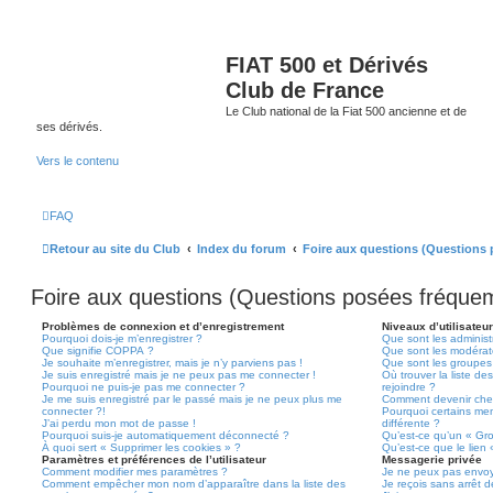
FIAT 500 et Dérivés
Club de France
Le Club national de la Fiat 500 ancienne et de
ses dérivés.
Vers le contenu
FAQ
Retour au site du Club
Index du forum
Foire aux questions (Questions
Foire aux questions (Questions posées fréqu
Problèmes de connexion et d’enregistrement
Niveaux d’utilisateu
Pourquoi dois-je m’enregistrer ?
Que sont les administ
Que signifie COPPA ?
Que sont les modérat
Je souhaite m’enregistrer, mais je n’y parviens pas !
Que sont les groupes d
Je suis enregistré mais je ne peux pas me connecter !
Où trouver la liste de
Pourquoi ne puis-je pas me connecter ?
rejoindre ?
Je me suis enregistré par le passé mais je ne peux plus me
Comment devenir che
connecter ?!
Pourquoi certains me
J’ai perdu mon mot de passe !
différente ?
Pourquoi suis-je automatiquement déconnecté ?
Qu’est-ce qu’un « Gr
À quoi sert « Supprimer les cookies » ?
Qu’est-ce que le lien
Paramètres et préférences de l’utilisateur
Messagerie privée
Comment modifier mes paramètres ?
Je ne peux pas envoy
Comment empêcher mon nom d’apparaître dans la liste des
Je reçois sans arrêt 