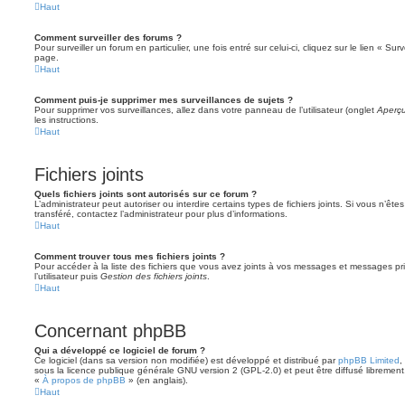
Haut
Comment surveiller des forums ?
Pour surveiller un forum en particulier, une fois entré sur celui-ci, cliquez sur le lien « Su
page.
Haut
Comment puis-je supprimer mes surveillances de sujets ?
Pour supprimer vos surveillances, allez dans votre panneau de l’utilisateur (onglet
Aperçu
les instructions.
Haut
Fichiers joints
Quels fichiers joints sont autorisés sur ce forum ?
L’administrateur peut autoriser ou interdire certains types de fichiers joints. Si vous n’ête
transféré, contactez l’administrateur pour plus d’informations.
Haut
Comment trouver tous mes fichiers joints ?
Pour accéder à la liste des fichiers que vous avez joints à vos messages et messages pr
l’utilisateur puis
Gestion des fichiers joints
.
Haut
Concernant phpBB
Qui a développé ce logiciel de forum ?
Ce logiciel (dans sa version non modifiée) est développé et distribué par
phpBB Limited
,
sous la licence publique générale GNU version 2 (GPL-2.0) et peut être diffusé librement.
«
À propos de phpBB
» (en anglais).
Haut