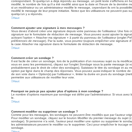
correspondant. Si quelqu’un a déjà répondu au message, un petit texte s’affichera en b
modifié, le nombre de fois qu’il a été modifié ainsi que la date et l’heure de la dernière
si un modérateur ou un administrateur modifie le message, cependant ils ont la possibilité
modifié le message de leur propre initiative. Notez que les utilisateurs ne peuvent pas
quelqu’un y a répondu.
Haut
Comment ajouter une signature à mes messages ?
Vous devez d’abord créer une signature depuis votre panneau de l’utilisateur. Une fois
signature
sur le formulaire de rédaction de message. Vous pouvez aussi ajouter la sign
activant l’option « Attacher ma signature » à partir du panneau de l’utilisateur (onglet
Pré
préférences de message
). Par la suite, vous pourrez toujours empêcher une signature
la case
Attacher ma signature
dans le formulaire de rédaction de message.
Haut
Comment créer un sondage ?
Il est facile de créer un sondage, lors de la publication d’un nouveau sujet ou la modific
vous en avez les permissions), cliquez sur l’onglet
Sondage
sous la partie message (si v
probablement pas le droit de créer des sondages). Saisissez le titre du sondage et au m
option par ligne dans le champ des réponses. Vous pouvez aussi indiquer le nombre de ré
de son vote dans « Option(s) par l’utilisateur », limiter la durée en jours du sondage (mett
permettre aux utilisateurs de modifier leur vote.
Haut
Pourquoi ne puis-je pas ajouter plus d’options à mon sondage ?
Le nombre d’options maximum par sondage est défini par l’administrateur. Si vous avez be
le.
Haut
Comment modifier ou supprimer un sondage ?
Comme pour les messages, les sondages ne peuvent être modifiés que par l’auteur origi
Pour modifier un sondage, cliquez sur le bouton
Modifier
du premier message du sujet (c’e
sondage). Si personne n’a voté, l’auteur peut modifier une option ou supprimer le sonda
les administrateurs peuvent le modifier ou le supprimer. Ceci pour empêcher le trucage e
sondage.
Haut