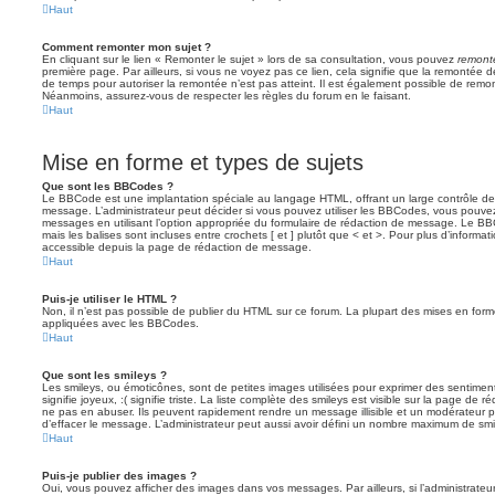
Haut
Comment remonter mon sujet ?
En cliquant sur le lien « Remonter le sujet » lors de sa consultation, vous pouvez
remont
première page. Par ailleurs, si vous ne voyez pas ce lien, cela signifie que la remontée de
de temps pour autoriser la remontée n’est pas atteint. Il est également possible de rem
Néanmoins, assurez-vous de respecter les règles du forum en le faisant.
Haut
Mise en forme et types de sujets
Que sont les BBCodes ?
Le BBCode est une implantation spéciale au langage HTML, offrant un large contrôle d
message. L’administrateur peut décider si vous pouvez utiliser les BBCodes, vous pouve
messages en utilisant l’option appropriée du formulaire de rédaction de message. Le BB
mais les balises sont incluses entre crochets [ et ] plutôt que < et >. Pour plus d’informa
accessible depuis la page de rédaction de message.
Haut
Puis-je utiliser le HTML ?
Non, il n’est pas possible de publier du HTML sur ce forum. La plupart des mises en fo
appliquées avec les BBCodes.
Haut
Que sont les smileys ?
Les smileys, ou émoticônes, sont de petites images utilisées pour exprimer des sentimen
signifie joyeux, :( signifie triste. La liste complète des smileys est visible sur la page d
ne pas en abuser. Ils peuvent rapidement rendre un message illisible et un modérateur p
d’effacer le message. L’administrateur peut aussi avoir défini un nombre maximum de sm
Haut
Puis-je publier des images ?
Oui, vous pouvez afficher des images dans vos messages. Par ailleurs, si l’administrateur 