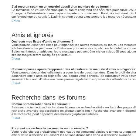
J’ai reçu un spam ou un courriel abusif d’un membre de ce forum !
Le formulaire de courrier électronique du forum comprend des sécurités pour suivre les ut
Envoyez à l’administrateur une copie complète du courriel reçu. Il est très important d’inclu
sur l’expéditeur du courriel). L’administrateur pourra alors prendre les mesures nécessaire
Haut
Amis et ignorés
Que sont mes listes d’amis et d’ignorés ?
Vous pouvez utiliser ces listes pour organiser les autres membres du forum. Les membres 
affichés dans votre panneau de l’utilisateur pour un accès rapide, voir leur état de con
Selon les thèmes graphiques, leurs messages peuvent être mis en valeur. Si vous ajoutez u
ses messages seront masqués par défaut.
Haut
Comment puis-je ajouter/supprimer des utilisateurs de ma liste d’amis ou d’ignorés
Vous pouvez ajouter des utilisateurs à votre liste de deux manières. Dans le profil de cha
dans votre liste d’amis ou d’ignorés. Ou, depuis votre panneau de l’utilisateur, vous p
saisissant leur nom d’utilisateur. Vous pouvez également supprimer des utilisateurs de v
Haut
Recherche dans les forums
Comment rechercher dans les forums ?
Saisissez un terme à rechercher dans la zone de recherche située en haut des pages d’
recherche avancée est accessible en cliquant sur le lien « Recherche avancée » disponib
à la recherche peut dépendre des thèmes graphiques utilisés.
Haut
Pourquoi ma recherche ne renvoie aucun résultat ?
Votre recherche est probablement trop vague ou comprend plusieurs termes courants 
affiner votre recherche en utilisant les options disponibles dans la recherche avancée.