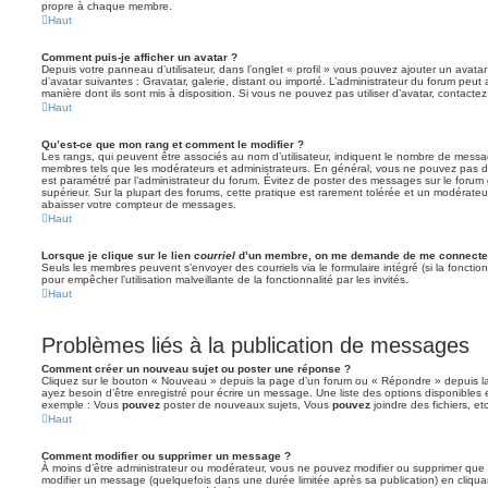
propre à chaque membre.
Haut
Comment puis-je afficher un avatar ?
Depuis votre panneau d’utilisateur, dans l’onglet « profil » vous pouvez ajouter un avata
d’avatar suivantes : Gravatar, galerie, distant ou importé. L’administrateur du forum peut 
manière dont ils sont mis à disposition. Si vous ne pouvez pas utiliser d’avatar, contacte
Haut
Qu’est-ce que mon rang et comment le modifier ?
Les rangs, qui peuvent être associés au nom d’utilisateur, indiquent le nombre de messag
membres tels que les modérateurs et administrateurs. En général, vous ne pouvez pas direc
est paramétré par l’administrateur du forum. Évitez de poster des messages sur le forum
supérieur. Sur la plupart des forums, cette pratique est rarement tolérée et un modérateu
abaisser votre compteur de messages.
Haut
Lorsque je clique sur le lien
courriel
d’un membre, on me demande de me connecter
Seuls les membres peuvent s’envoyer des courriels via le formulaire intégré (si la fonction 
pour empêcher l’utilisation malveillante de la fonctionnalité par les invités.
Haut
Problèmes liés à la publication de messages
Comment créer un nouveau sujet ou poster une réponse ?
Cliquez sur le bouton « Nouveau » depuis la page d’un forum ou « Répondre » depuis la
ayez besoin d’être enregistré pour écrire un message. Une liste des options disponibles
exemple : Vous
pouvez
poster de nouveaux sujets, Vous
pouvez
joindre des fichiers, etc
Haut
Comment modifier ou supprimer un message ?
À moins d’être administrateur ou modérateur, vous ne pouvez modifier ou supprimer qu
modifier un message (quelquefois dans une durée limitée après sa publication) en cliqua