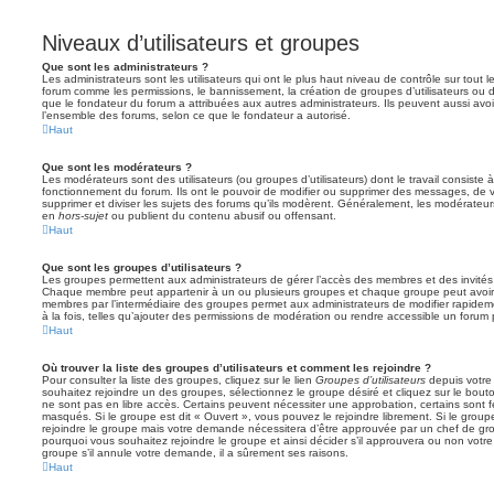
Niveaux d’utilisateurs et groupes
Que sont les administrateurs ?
Les administrateurs sont les utilisateurs qui ont le plus haut niveau de contrôle sur tout l
forum comme les permissions, le bannissement, la création de groupes d’utilisateurs ou d
que le fondateur du forum a attribuées aux autres administrateurs. Ils peuvent aussi avo
l’ensemble des forums, selon ce que le fondateur a autorisé.
Haut
Que sont les modérateurs ?
Les modérateurs sont des utilisateurs (ou groupes d’utilisateurs) dont le travail consiste à 
fonctionnement du forum. Ils ont le pouvoir de modifier ou supprimer des messages, de verr
supprimer et diviser les sujets des forums qu’ils modèrent. Généralement, les modérateur
en
hors-sujet
ou publient du contenu abusif ou offensant.
Haut
Que sont les groupes d’utilisateurs ?
Les groupes permettent aux administrateurs de gérer l’accès des membres et des invités 
Chaque membre peut appartenir à un ou plusieurs groupes et chaque groupe peut avoir 
membres par l’intermédiaire des groupes permet aux administrateurs de modifier rapide
à la fois, telles qu’ajouter des permissions de modération ou rendre accessible un forum 
Haut
Où trouver la liste des groupes d’utilisateurs et comment les rejoindre ?
Pour consulter la liste des groupes, cliquez sur le lien
Groupes d’utilisateurs
depuis votre 
souhaitez rejoindre un des groupes, sélectionnez le groupe désiré et cliquez sur le bout
ne sont pas en libre accès. Certains peuvent nécessiter une approbation, certains sont
masqués. Si le groupe est dit « Ouvert », vous pouvez le rejoindre librement. Si le grou
rejoindre le groupe mais votre demande nécessitera d’être approuvée par un chef de g
pourquoi vous souhaitez rejoindre le groupe et ainsi décider s’il approuvera ou non vot
groupe s’il annule votre demande, il a sûrement ses raisons.
Haut