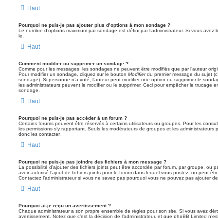
Haut
Pourquoi ne puis-je pas ajouter plus d’options à mon sondage ?
Le nombre d’options maximum par sondage est défini par l’administrateur. Si vous avez be
le.
Haut
Comment modifier ou supprimer un sondage ?
Comme pour les messages, les sondages ne peuvent être modifiés que par l’auteur origi
Pour modifier un sondage, cliquez sur le bouton
Modifier
du premier message du sujet (c’e
sondage). Si personne n’a voté, l’auteur peut modifier une option ou supprimer le sonda
les administrateurs peuvent le modifier ou le supprimer. Ceci pour empêcher le trucage e
sondage.
Haut
Pourquoi ne puis-je pas accéder à un forum ?
Certains forums peuvent être réservés à certains utilisateurs ou groupes. Pour les consulter
les permissions s’y rapportant. Seuls les modérateurs de groupes et les administrateur
donc les contacter.
Haut
Pourquoi ne puis-je pas joindre des fichiers à mon message ?
La possibilité d’ajouter des fichiers joints peut être accordée par forum, par groupe, ou pa
avoir autorisé l’ajout de fichiers joints pour le forum dans lequel vous postez, ou peut-ê
Contactez l’administrateur si vous ne savez pas pourquoi vous ne pouvez pas ajouter de f
Haut
Pourquoi ai-je reçu un avertissement ?
Chaque administrateur a son propre ensemble de règles pour son site. Si vous avez dér
avertissement. Notez que c’est la décision de l’administrateur, et que phpBB Limited n’e