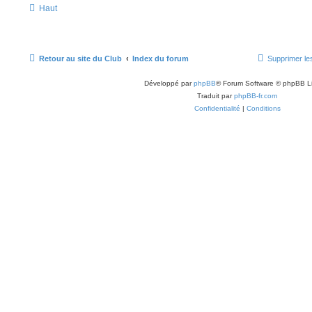
Haut
Retour au site du Club
Index du forum
Supprimer le
Développé par
phpBB
® Forum Software © phpBB L
Traduit par
phpBB-fr.com
Confidentialité
|
Conditions