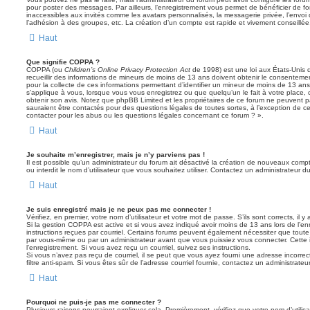
pour poster des messages. Par ailleurs, l’enregistrement vous permet de bénéficier de f
inaccessibles aux invités comme les avatars personnalisés, la messagerie privée, l’envoi
l’adhésion à des groupes, etc. La création d’un compte est rapide et vivement conseillée
Haut
Que signifie COPPA ?
COPPA (ou
Children’s Online Privacy Protection Act
de 1998) est une loi aux États-Unis q
recueillir des informations de mineurs de moins de 13 ans doivent obtenir le consentement
pour la collecte de ces informations permettant d’identifier un mineur de moins de 13 ans
s’applique à vous, lorsque vous vous enregistrez ou que quelqu’un le fait à votre place, 
obtenir son avis. Notez que phpBB Limited et les propriétaires de ce forum ne peuvent pa
sauraient être contactés pour des questions légales de toutes sortes, à l’exception de 
contacter pour les abus ou les questions légales concernant ce forum ? ».
Haut
Je souhaite m’enregistrer, mais je n’y parviens pas !
Il est possible qu’un administrateur du forum ait désactivé la création de nouveaux compt
ou interdit le nom d’utilisateur que vous souhaitez utiliser. Contactez un administrateur d
Haut
Je suis enregistré mais je ne peux pas me connecter !
Vérifiez, en premier, votre nom d’utilisateur et votre mot de passe. S’ils sont corrects, il y 
Si la gestion COPPA est active et si vous avez indiqué avoir moins de 13 ans lors de l’en
instructions reçues par courriel. Certains forums peuvent également nécessiter que toute
par vous-même ou par un administrateur avant que vous puissiez vous connecter. Cette i
l’enregistrement. Si vous avez reçu un courriel, suivez ses instructions.
Si vous n’avez pas reçu de courriel, il se peut que vous ayez fourni une adresse incorrecte
filtre anti-spam. Si vous êtes sûr de l’adresse courriel fournie, contactez un administrateur
Haut
Pourquoi ne puis-je pas me connecter ?
Plusieurs raisons pourraient expliquer cela. Premièrement, vérifiez que votre nom d’utilis