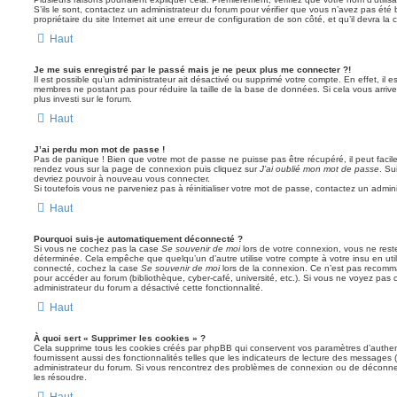
S’ils le sont, contactez un administrateur du forum pour vérifier que vous n’avez pas été 
propriétaire du site Internet ait une erreur de configuration de son côté, et qu’il devra la c
Haut
Je me suis enregistré par le passé mais je ne peux plus me connecter ?!
Il est possible qu’un administrateur ait désactivé ou supprimé votre compte. En effet, il 
membres ne postant pas pour réduire la taille de la base de données. Si cela vous arrive
plus investi sur le forum.
Haut
J’ai perdu mon mot de passe !
Pas de panique ! Bien que votre mot de passe ne puisse pas être récupéré, il peut facileme
rendez vous sur la page de connexion puis cliquez sur
J’ai oublié mon mot de passe
. Su
devriez pouvoir à nouveau vous connecter.
Si toutefois vous ne parveniez pas à réinitialiser votre mot de passe, contactez un admin
Haut
Pourquoi suis-je automatiquement déconnecté ?
Si vous ne cochez pas la case
Se souvenir de moi
lors de votre connexion, vous ne res
déterminée. Cela empêche que quelqu’un d’autre utilise votre compte à votre insu en util
connecté, cochez la case
Se souvenir de moi
lors de la connexion. Ce n’est pas recomma
pour accéder au forum (bibliothèque, cyber-café, université, etc.). Si vous ne voyez pas c
administrateur du forum a désactivé cette fonctionnalité.
Haut
À quoi sert « Supprimer les cookies » ?
Cela supprime tous les cookies créés par phpBB qui conservent vos paramètres d’authenti
fournissent aussi des fonctionnalités telles que les indicateurs de lecture des messages (l
administrateur du forum. Si vous rencontrez des problèmes de connexion ou de déconnex
les résoudre.
Haut