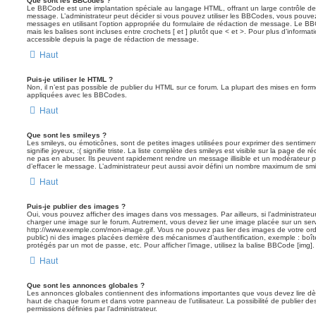
Que sont les BBCodes ?
Le BBCode est une implantation spéciale au langage HTML, offrant un large contrôle d
message. L’administrateur peut décider si vous pouvez utiliser les BBCodes, vous pouve
messages en utilisant l’option appropriée du formulaire de rédaction de message. Le BB
mais les balises sont incluses entre crochets [ et ] plutôt que < et >. Pour plus d’informa
accessible depuis la page de rédaction de message.
Haut
Puis-je utiliser le HTML ?
Non, il n’est pas possible de publier du HTML sur ce forum. La plupart des mises en fo
appliquées avec les BBCodes.
Haut
Que sont les smileys ?
Les smileys, ou émoticônes, sont de petites images utilisées pour exprimer des sentimen
signifie joyeux, :( signifie triste. La liste complète des smileys est visible sur la page d
ne pas en abuser. Ils peuvent rapidement rendre un message illisible et un modérateur p
d’effacer le message. L’administrateur peut aussi avoir défini un nombre maximum de sm
Haut
Puis-je publier des images ?
Oui, vous pouvez afficher des images dans vos messages. Par ailleurs, si l’administrateur 
charger une image sur le forum. Autrement, vous devez lier une image placée sur un ser
http://www.exemple.com/mon-image.gif. Vous ne pouvez pas lier des images de votre ordi
public) ni des images placées derrière des mécanismes d’authentification, exemple : boîte
protégés par un mot de passe, etc. Pour afficher l’image, utilisez la balise BBCode [img].
Haut
Que sont les annonces globales ?
Les annonces globales contiennent des informations importantes que vous devez lire dè
haut de chaque forum et dans votre panneau de l’utilisateur. La possibilité de publier
permissions définies par l’administrateur.