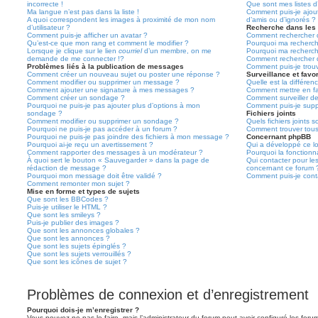
incorrecte !
Que sont mes listes d’
Ma langue n’est pas dans la liste !
Comment puis-je ajoute
A quoi correspondent les images à proximité de mon nom
d’amis ou d’ignorés ?
d’utilisateur ?
Recherche dans les
Comment puis-je afficher un avatar ?
Comment rechercher d
Qu’est-ce que mon rang et comment le modifier ?
Pourquoi ma recherch
Lorsque je clique sur le lien
courriel
d’un membre, on me
Pourquoi ma recherch
demande de me connecter !?
Comment rechercher 
Problèmes liés à la publication de messages
Comment puis-je trou
Comment créer un nouveau sujet ou poster une réponse ?
Surveillance et favor
Comment modifier ou supprimer un message ?
Quelle est la différenc
Comment ajouter une signature à mes messages ?
Comment mettre en fav
Comment créer un sondage ?
Comment surveiller d
Pourquoi ne puis-je pas ajouter plus d’options à mon
Comment puis-je suppr
sondage ?
Fichiers joints
Comment modifier ou supprimer un sondage ?
Quels fichiers joints 
Pourquoi ne puis-je pas accéder à un forum ?
Comment trouver tous 
Pourquoi ne puis-je pas joindre des fichiers à mon message ?
Concernant phpBB
Pourquoi ai-je reçu un avertissement ?
Qui a développé ce lo
Comment rapporter des messages à un modérateur ?
Pourquoi la fonctionna
À quoi sert le bouton « Sauvegarder » dans la page de
Qui contacter pour le
rédaction de message ?
concernant ce forum 
Pourquoi mon message doit être validé ?
Comment puis-je conta
Comment remonter mon sujet ?
Mise en forme et types de sujets
Que sont les BBCodes ?
Puis-je utiliser le HTML ?
Que sont les smileys ?
Puis-je publier des images ?
Que sont les annonces globales ?
Que sont les annonces ?
Que sont les sujets épinglés ?
Que sont les sujets verrouillés ?
Que sont les icônes de sujet ?
Problèmes de connexion et d’enregistrement
Pourquoi dois-je m’enregistrer ?
Vous pouvez ne pas le faire, mais l’administrateur du forum peut avoir configuré les forums