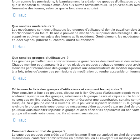
forum comme les permissions, le bannissement, la création de groupes d’utilisateurs ou d
que le fondateur du forum a attribuées aux autres administrateurs. Ils peuvent aussi avo
l’ensemble des forums, selon ce que le fondateur a autorisé.
Haut
Que sont les modérateurs ?
Les modérateurs sont des utilisateurs (ou groupes d’utilisateurs) dont le travail consiste à 
fonctionnement du forum. Ils ont le pouvoir de modifier ou supprimer des messages, de verr
supprimer et diviser les sujets des forums qu’ils modèrent. Généralement, les modérateur
en
hors-sujet
ou publient du contenu abusif ou offensant.
Haut
Que sont les groupes d’utilisateurs ?
Les groupes permettent aux administrateurs de gérer l’accès des membres et des invités 
Chaque membre peut appartenir à un ou plusieurs groupes et chaque groupe peut avoir 
membres par l’intermédiaire des groupes permet aux administrateurs de modifier rapide
à la fois, telles qu’ajouter des permissions de modération ou rendre accessible un forum 
Haut
Où trouver la liste des groupes d’utilisateurs et comment les rejoindre ?
Pour consulter la liste des groupes, cliquez sur le lien
Groupes d’utilisateurs
depuis votre 
souhaitez rejoindre un des groupes, sélectionnez le groupe désiré et cliquez sur le bout
ne sont pas en libre accès. Certains peuvent nécessiter une approbation, certains sont
masqués. Si le groupe est dit « Ouvert », vous pouvez le rejoindre librement. Si le grou
rejoindre le groupe mais votre demande nécessitera d’être approuvée par un chef de g
pourquoi vous souhaitez rejoindre le groupe et ainsi décider s’il approuvera ou non vot
groupe s’il annule votre demande, il a sûrement ses raisons.
Haut
Comment devenir chef de groupe ?
Lorsque des groupes sont créés par l’administrateur, il leur est attribué un chef de grou
d’utilisateurs, contactez l’administrateur en premier lieu en lui envoyant un message privé