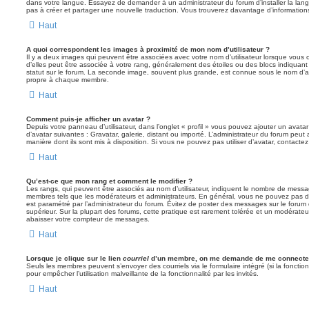
dans votre langue. Essayez de demander à un administrateur du forum d’installer la langue
pas à créer et partager une nouvelle traduction. Vous trouverez davantage d’informations
Haut
A quoi correspondent les images à proximité de mon nom d’utilisateur ?
Il y a deux images qui peuvent être associées avec votre nom d’utilisateur lorsque vous 
d’elles peut être associée à votre rang, généralement des étoiles ou des blocs indiqua
statut sur le forum. La seconde image, souvent plus grande, est connue sous le nom d’
propre à chaque membre.
Haut
Comment puis-je afficher un avatar ?
Depuis votre panneau d’utilisateur, dans l’onglet « profil » vous pouvez ajouter un avata
d’avatar suivantes : Gravatar, galerie, distant ou importé. L’administrateur du forum peut 
manière dont ils sont mis à disposition. Si vous ne pouvez pas utiliser d’avatar, contacte
Haut
Qu’est-ce que mon rang et comment le modifier ?
Les rangs, qui peuvent être associés au nom d’utilisateur, indiquent le nombre de messag
membres tels que les modérateurs et administrateurs. En général, vous ne pouvez pas direc
est paramétré par l’administrateur du forum. Évitez de poster des messages sur le forum
supérieur. Sur la plupart des forums, cette pratique est rarement tolérée et un modérateu
abaisser votre compteur de messages.
Haut
Lorsque je clique sur le lien
courriel
d’un membre, on me demande de me connecter
Seuls les membres peuvent s’envoyer des courriels via le formulaire intégré (si la fonction 
pour empêcher l’utilisation malveillante de la fonctionnalité par les invités.
Haut