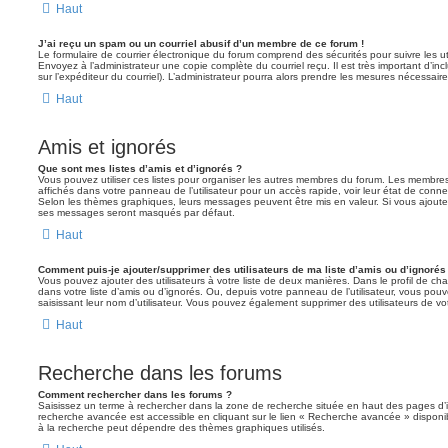
Haut
J’ai reçu un spam ou un courriel abusif d’un membre de ce forum !
Le formulaire de courrier électronique du forum comprend des sécurités pour suivre les ut
Envoyez à l’administrateur une copie complète du courriel reçu. Il est très important d’inclu
sur l’expéditeur du courriel). L’administrateur pourra alors prendre les mesures nécessaire
Haut
Amis et ignorés
Que sont mes listes d’amis et d’ignorés ?
Vous pouvez utiliser ces listes pour organiser les autres membres du forum. Les membres 
affichés dans votre panneau de l’utilisateur pour un accès rapide, voir leur état de con
Selon les thèmes graphiques, leurs messages peuvent être mis en valeur. Si vous ajoutez u
ses messages seront masqués par défaut.
Haut
Comment puis-je ajouter/supprimer des utilisateurs de ma liste d’amis ou d’ignorés
Vous pouvez ajouter des utilisateurs à votre liste de deux manières. Dans le profil de cha
dans votre liste d’amis ou d’ignorés. Ou, depuis votre panneau de l’utilisateur, vous p
saisissant leur nom d’utilisateur. Vous pouvez également supprimer des utilisateurs de v
Haut
Recherche dans les forums
Comment rechercher dans les forums ?
Saisissez un terme à rechercher dans la zone de recherche située en haut des pages d’
recherche avancée est accessible en cliquant sur le lien « Recherche avancée » disponib
à la recherche peut dépendre des thèmes graphiques utilisés.