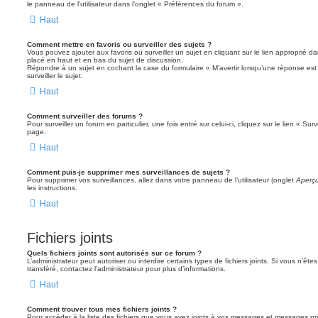
le panneau de l’utilisateur dans l’onglet « Préférences du forum ».
Haut
Comment mettre en favoris ou surveiller des sujets ?
Vous pouvez ajouter aux favoris ou surveiller un sujet en cliquant sur le lien approprié d
placé en haut et en bas du sujet de discussion.
Répondre à un sujet en cochant la case du formulaire « M’avertir lorsqu’une réponse es
surveiller le sujet.
Haut
Comment surveiller des forums ?
Pour surveiller un forum en particulier, une fois entré sur celui-ci, cliquez sur le lien « Su
page.
Haut
Comment puis-je supprimer mes surveillances de sujets ?
Pour supprimer vos surveillances, allez dans votre panneau de l’utilisateur (onglet
Aperçu
les instructions.
Haut
Fichiers joints
Quels fichiers joints sont autorisés sur ce forum ?
L’administrateur peut autoriser ou interdire certains types de fichiers joints. Si vous n’ête
transféré, contactez l’administrateur pour plus d’informations.
Haut
Comment trouver tous mes fichiers joints ?
Pour accéder à la liste des fichiers que vous avez joints à vos messages et messages pr