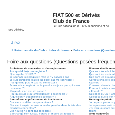
FIAT 500 et Dérivés
Club de France
Le Club national de la Fiat 500 ancienne et de
ses dérivés.
FAQ
Retour au site du Club
Index du forum
Foire aux questions (Questio
Foire aux questions (Questions posées fréqu
Problèmes de connexion et d’enregistrement
Niveaux d’utilisateu
Pourquoi dois-je m’enregistrer ?
Que sont les administ
Que signifie COPPA ?
Que sont les modérat
Je souhaite m’enregistrer, mais je n’y parviens pas !
Que sont les groupes d
Je suis enregistré mais je ne peux pas me connecter !
Où trouver la liste de
Pourquoi ne puis-je pas me connecter ?
rejoindre ?
Je me suis enregistré par le passé mais je ne peux plus me
Comment devenir che
connecter ?!
Pourquoi certains me
J’ai perdu mon mot de passe !
différente ?
Pourquoi suis-je automatiquement déconnecté ?
Qu’est-ce qu’un « Gr
À quoi sert « Supprimer les cookies » ?
Qu’est-ce que le lien
Paramètres et préférences de l’utilisateur
Messagerie privée
Comment modifier mes paramètres ?
Je ne peux pas envoy
Comment empêcher mon nom d’apparaître dans la liste des
Je reçois sans arrêt 
membres connectés ?
J’ai reçu un spam ou 
Les heures ne sont pas correctes !
forum !
J’ai changé mon fuseau horaire et l’heure est toujours
Amis et ignorés