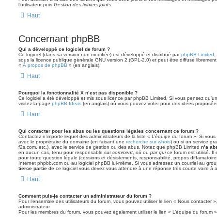
l’utilisateur puis
Gestion des fichiers joints
.
Haut
Concernant phpBB
Qui a développé ce logiciel de forum ?
Ce logiciel (dans sa version non modifiée) est développé et distribué par
phpBB Limited
,
sous la licence publique générale GNU version 2 (GPL-2.0) et peut être diffusé librement.
«
À propos de phpBB
» (en anglais).
Haut
Pourquoi la fonctionnalité X n’est pas disponible ?
Ce logiciel a été développé et mis sous licence par phpBB Limited. Si vous pensez qu’une
visitez la page
phpBB Ideas
(en anglais) où vous pouvez voter pour des idées proposée
Haut
Qui contacter pour les abus ou les questions légales concernant ce forum ?
Contactez n’importe lequel des administrateurs de la liste « L’équipe du forum ». Si vou
avec le propriétaire du domaine (en faisant une
recherche sur whois
) ou si un service gra
f2s.com, etc.), avec le service de gestion ou des abus. Notez que phpBB Limited
n’a ab
en aucun cas, tenu pour responsable sur
comment
,
où
ou
par qui
ce forum est utilisé. I
pour toute question légale (cessions et désistements, responsabilité, propos diffamatoire
Internet phpbb.com ou au logiciel phpBB lui-même. Si vous adressez un courriel au grou
tierce partie
de ce logiciel vous devez vous attendre à une réponse très courte voire à
Haut
Comment puis-je contacter un administrateur du forum ?
Pour l’ensemble des utilisateurs du forum, vous pouvez utiliser le lien « Nous contacter »,
administrateur.
Pour les membres du forum, vous pouvez également utiliser le lien « L’équipe du forum »