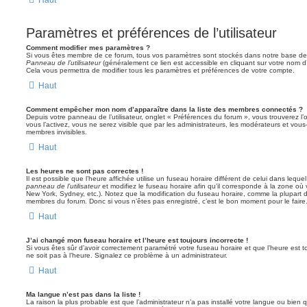
Paramètres et préférences de l’utilisateur
Comment modifier mes paramètres ?
Si vous êtes membre de ce forum, tous vos paramètres sont stockés dans notre base de
Panneau de l’utilisateur
(généralement ce lien est accessible en cliquant sur votre nom d
Cela vous permettra de modifier tous les paramètres et préférences de votre compte.
Haut
Comment empêcher mon nom d’apparaître dans la liste des membres connectés ?
Depuis votre panneau de l’utilisateur, onglet « Préférences du forum », vous trouverez l’
vous l’activez, vous ne serez visible que par les administrateurs, les modérateurs et vo
membres invisibles.
Haut
Les heures ne sont pas correctes !
Il est possible que l’heure affichée utilise un fuseau horaire différent de celui dans leq
panneau de l’utilisateur
et modifiez le fuseau horaire afin qu’il corresponde à la zone où 
New York, Sydney, etc.). Notez que la modification du fuseau horaire, comme la plupart 
membres du forum. Donc si vous n’êtes pas enregistré, c’est le bon moment pour le faire
Haut
J’ai changé mon fuseau horaire et l’heure est toujours incorrecte !
Si vous êtes sûr d’avoir correctement paramétré votre fuseau horaire et que l’heure est to
ne soit pas à l’heure. Signalez ce problème à un administrateur.
Haut
Ma langue n’est pas dans la liste !
La raison la plus probable est que l’administrateur n’a pas installé votre langue ou bie