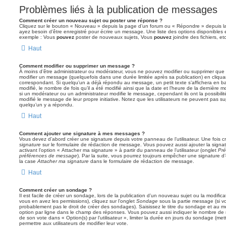
Problèmes liés à la publication de messages
Comment créer un nouveau sujet ou poster une réponse ?
Cliquez sur le bouton « Nouveau » depuis la page d’un forum ou « Répondre » depuis la
ayez besoin d’être enregistré pour écrire un message. Une liste des options disponibles
exemple : Vous
pouvez
poster de nouveaux sujets, Vous
pouvez
joindre des fichiers, etc
Haut
Comment modifier ou supprimer un message ?
À moins d’être administrateur ou modérateur, vous ne pouvez modifier ou supprimer qu
modifier un message (quelquefois dans une durée limitée après sa publication) en cliqua
correspondant. Si quelqu’un a déjà répondu au message, un petit texte s’affichera en b
modifié, le nombre de fois qu’il a été modifié ainsi que la date et l’heure de la dernière
si un modérateur ou un administrateur modifie le message, cependant ils ont la possibilité
modifié le message de leur propre initiative. Notez que les utilisateurs ne peuvent pas
quelqu’un y a répondu.
Haut
Comment ajouter une signature à mes messages ?
Vous devez d’abord créer une signature depuis votre panneau de l’utilisateur. Une fois
signature
sur le formulaire de rédaction de message. Vous pouvez aussi ajouter la sign
activant l’option « Attacher ma signature » à partir du panneau de l’utilisateur (onglet
Pré
préférences de message
). Par la suite, vous pourrez toujours empêcher une signature
la case
Attacher ma signature
dans le formulaire de rédaction de message.
Haut
Comment créer un sondage ?
Il est facile de créer un sondage, lors de la publication d’un nouveau sujet ou la modific
vous en avez les permissions), cliquez sur l’onglet
Sondage
sous la partie message (si v
probablement pas le droit de créer des sondages). Saisissez le titre du sondage et au m
option par ligne dans le champ des réponses. Vous pouvez aussi indiquer le nombre de ré
de son vote dans « Option(s) par l’utilisateur », limiter la durée en jours du sondage (mett
permettre aux utilisateurs de modifier leur vote.