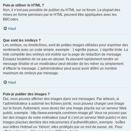
Puis-je utiliser le HTML ?
Non, il n’est pas possible de publier du HTML sur ce forum. La plupart des
mises en forme permises par le HTML peuvent être appliquées avec les
BBCodes.
Haut
Que sont les smileys ?
Les smileys, ou émoticônes, sont de petites images utilisées pour exprimer des
sentiments avec un code simple, exemple : :) signifie joyeux, :( signifie triste. La
liste complète des smileys est visible sur la page de rédaction de message.
Essayez toutefois de ne pas en abuser. Ils peuvent rapidement rendre un
message illisible et un modérateur peut décider de les retirer ou simplement
d’effacer le message. L’administrateur peut aussi avoir défini un nombre
maximum de smileys par message.
Haut
Puis-je publier des images ?
Oui, vous pouvez afficher des images dans vos messages. Par ailleurs, si
l’administrateur a autorisé les fichiers joints, vous pouvez charger une image
sur le forum. Autrement, vous devez lier une image placée sur un serveur Web
public, exemple : http://www.exemple.com/mon-image.gif. Vous ne pouvez pas
lier des images de votre ordinateur (sauf si c’est un serveur Web public) ni des
images placées derrière des mécanismes d’authentification, exemple : boîtes
aux lettres Hotmail ou Yahoo!, sites protégés par un mot de passe, etc. Pour