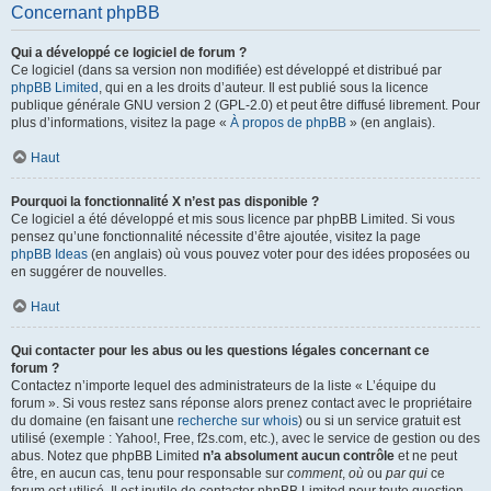
Concernant phpBB
Qui a développé ce logiciel de forum ?
Ce logiciel (dans sa version non modifiée) est développé et distribué par
phpBB Limited
, qui en a les droits d’auteur. Il est publié sous la licence
publique générale GNU version 2 (GPL-2.0) et peut être diffusé librement. Pour
plus d’informations, visitez la page «
À propos de phpBB
» (en anglais).
Haut
Pourquoi la fonctionnalité X n’est pas disponible ?
Ce logiciel a été développé et mis sous licence par phpBB Limited. Si vous
pensez qu’une fonctionnalité nécessite d’être ajoutée, visitez la page
phpBB Ideas
(en anglais) où vous pouvez voter pour des idées proposées ou
en suggérer de nouvelles.
Haut
Qui contacter pour les abus ou les questions légales concernant ce
forum ?
Contactez n’importe lequel des administrateurs de la liste « L’équipe du
forum ». Si vous restez sans réponse alors prenez contact avec le propriétaire
du domaine (en faisant une
recherche sur whois
) ou si un service gratuit est
utilisé (exemple : Yahoo!, Free, f2s.com, etc.), avec le service de gestion ou des
abus. Notez que phpBB Limited
n’a absolument aucun contrôle
et ne peut
être, en aucun cas, tenu pour responsable sur
comment
,
où
ou
par qui
ce