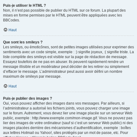
Puis-je utiliser le HTML ?
Non, il n’est pas possible de publier du HTML sur ce forum. La plupart des
mises en forme permises par le HTML peuvent être appliquées avec les
BBCodes.
Haut
Que sont les smileys ?
Les smileys, ou émoticônes, sont de petites images utilisées pour exprimer des
sentiments avec un code simple, exemple : :) signifie joyeux, :( signifie triste. La
liste complète des smileys est visible sur la page de rédaction de message.
Essayez toutefois de ne pas en abuser. Ils peuvent rapidement rendre un
message illisible et un modérateur peut décider de les retirer ou simplement
d’effacer le message. L’administrateur peut aussi avoir défini un nombre
maximum de smileys par message.
Haut
Puis-je publier des images ?
Oui, vous pouvez afficher des images dans vos messages. Par ailleurs, si
l’administrateur a autorisé les fichiers joints, vous pouvez charger une image
sur le forum. Autrement, vous devez lier une image placée sur un serveur Web
public, exemple : http://www.exemple.com/mon-image.gif. Vous ne pouvez pas
lier des images de votre ordinateur (sauf si c’est un serveur Web public) ni des
images placées derrière des mécanismes d’authentification, exemple : boîtes
aux lettres Hotmail ou Yahoo!, sites protégés par un mot de passe, etc. Pour