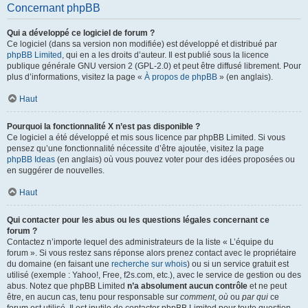
Concernant phpBB
Qui a développé ce logiciel de forum ?
Ce logiciel (dans sa version non modifiée) est développé et distribué par
phpBB Limited
, qui en a les droits d’auteur. Il est publié sous la licence
publique générale GNU version 2 (GPL-2.0) et peut être diffusé librement. Pour
plus d’informations, visitez la page «
À propos de phpBB
» (en anglais).
Haut
Pourquoi la fonctionnalité X n’est pas disponible ?
Ce logiciel a été développé et mis sous licence par phpBB Limited. Si vous
pensez qu’une fonctionnalité nécessite d’être ajoutée, visitez la page
phpBB Ideas
(en anglais) où vous pouvez voter pour des idées proposées ou
en suggérer de nouvelles.
Haut
Qui contacter pour les abus ou les questions légales concernant ce
forum ?
Contactez n’importe lequel des administrateurs de la liste « L’équipe du
forum ». Si vous restez sans réponse alors prenez contact avec le propriétaire
du domaine (en faisant une
recherche sur whois
) ou si un service gratuit est
utilisé (exemple : Yahoo!, Free, f2s.com, etc.), avec le service de gestion ou des
abus. Notez que phpBB Limited
n’a absolument aucun contrôle
et ne peut
être, en aucun cas, tenu pour responsable sur
comment
,
où
ou
par qui
ce