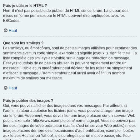
Puis-je utiliser le HTML ?
Non, il n’est pas possible de publier du HTML sur ce forum. La plupart des
mises en forme permises par le HTML peuvent être appliquées avec les
BBCodes.
Haut
Que sont les smileys ?
Les smileys, ou émoticônes, sont de petites images utilisées pour exprimer des
sentiments avec un code simple, exemple : :) signifie joyeux, :( signifie triste. La
liste complète des smileys est visible sur la page de rédaction de message.
Essayez toutefois de ne pas en abuser. Ils peuvent rapidement rendre un
message illisible et un modérateur peut décider de les retirer ou simplement
d’effacer le message. L’administrateur peut aussi avoir défini un nombre
maximum de smileys par message.
Haut
Puis-je publier des images ?
Oui, vous pouvez afficher des images dans vos messages. Par ailleurs, si
l’administrateur a autorisé les fichiers joints, vous pouvez charger une image
sur le forum. Autrement, vous devez lier une image placée sur un serveur Web
public, exemple : http://www.exemple.com/mon-image.gif. Vous ne pouvez pas
lier des images de votre ordinateur (sauf si c’est un serveur Web public) ni des
images placées derrière des mécanismes d’authentification, exemple : boîtes
aux lettres Hotmail ou Yahoo!, sites protégés par un mot de passe, etc. Pour