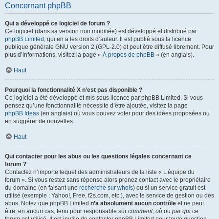
Concernant phpBB
Qui a développé ce logiciel de forum ?
Ce logiciel (dans sa version non modifiée) est développé et distribué par
phpBB Limited
, qui en a les droits d’auteur. Il est publié sous la licence
publique générale GNU version 2 (GPL-2.0) et peut être diffusé librement. Pour
plus d’informations, visitez la page «
À propos de phpBB
» (en anglais).
Haut
Pourquoi la fonctionnalité X n’est pas disponible ?
Ce logiciel a été développé et mis sous licence par phpBB Limited. Si vous
pensez qu’une fonctionnalité nécessite d’être ajoutée, visitez la page
phpBB Ideas
(en anglais) où vous pouvez voter pour des idées proposées ou
en suggérer de nouvelles.
Haut
Qui contacter pour les abus ou les questions légales concernant ce
forum ?
Contactez n’importe lequel des administrateurs de la liste « L’équipe du
forum ». Si vous restez sans réponse alors prenez contact avec le propriétaire
du domaine (en faisant une
recherche sur whois
) ou si un service gratuit est
utilisé (exemple : Yahoo!, Free, f2s.com, etc.), avec le service de gestion ou des
abus. Notez que phpBB Limited
n’a absolument aucun contrôle
et ne peut
être, en aucun cas, tenu pour responsable sur
comment
,
où
ou
par qui
ce