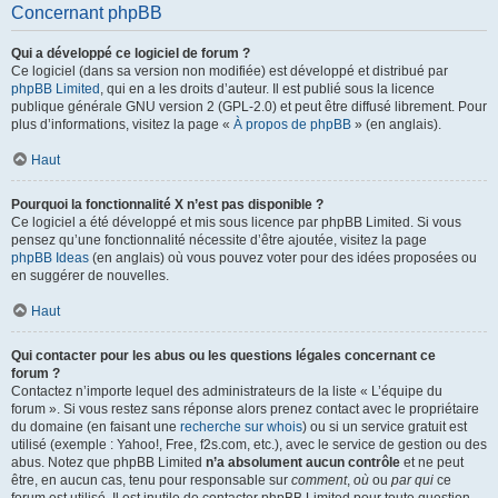
Concernant phpBB
Qui a développé ce logiciel de forum ?
Ce logiciel (dans sa version non modifiée) est développé et distribué par
phpBB Limited
, qui en a les droits d’auteur. Il est publié sous la licence
publique générale GNU version 2 (GPL-2.0) et peut être diffusé librement. Pour
plus d’informations, visitez la page «
À propos de phpBB
» (en anglais).
Haut
Pourquoi la fonctionnalité X n’est pas disponible ?
Ce logiciel a été développé et mis sous licence par phpBB Limited. Si vous
pensez qu’une fonctionnalité nécessite d’être ajoutée, visitez la page
phpBB Ideas
(en anglais) où vous pouvez voter pour des idées proposées ou
en suggérer de nouvelles.
Haut
Qui contacter pour les abus ou les questions légales concernant ce
forum ?
Contactez n’importe lequel des administrateurs de la liste « L’équipe du
forum ». Si vous restez sans réponse alors prenez contact avec le propriétaire
du domaine (en faisant une
recherche sur whois
) ou si un service gratuit est
utilisé (exemple : Yahoo!, Free, f2s.com, etc.), avec le service de gestion ou des
abus. Notez que phpBB Limited
n’a absolument aucun contrôle
et ne peut
être, en aucun cas, tenu pour responsable sur
comment
,
où
ou
par qui
ce