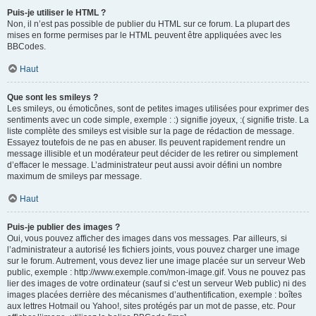
Puis-je utiliser le HTML ?
Non, il n’est pas possible de publier du HTML sur ce forum. La plupart des
mises en forme permises par le HTML peuvent être appliquées avec les
BBCodes.
Haut
Que sont les smileys ?
Les smileys, ou émoticônes, sont de petites images utilisées pour exprimer des
sentiments avec un code simple, exemple : :) signifie joyeux, :( signifie triste. La
liste complète des smileys est visible sur la page de rédaction de message.
Essayez toutefois de ne pas en abuser. Ils peuvent rapidement rendre un
message illisible et un modérateur peut décider de les retirer ou simplement
d’effacer le message. L’administrateur peut aussi avoir défini un nombre
maximum de smileys par message.
Haut
Puis-je publier des images ?
Oui, vous pouvez afficher des images dans vos messages. Par ailleurs, si
l’administrateur a autorisé les fichiers joints, vous pouvez charger une image
sur le forum. Autrement, vous devez lier une image placée sur un serveur Web
public, exemple : http://www.exemple.com/mon-image.gif. Vous ne pouvez pas
lier des images de votre ordinateur (sauf si c’est un serveur Web public) ni des
images placées derrière des mécanismes d’authentification, exemple : boîtes
aux lettres Hotmail ou Yahoo!, sites protégés par un mot de passe, etc. Pour