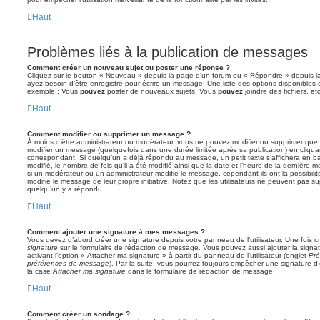
Haut
Problèmes liés à la publication de messages
Comment créer un nouveau sujet ou poster une réponse ?
Cliquez sur le bouton « Nouveau » depuis la page d’un forum ou « Répondre » depuis la
ayez besoin d’être enregistré pour écrire un message. Une liste des options disponibles
exemple : Vous
pouvez
poster de nouveaux sujets, Vous
pouvez
joindre des fichiers, etc
Haut
Comment modifier ou supprimer un message ?
À moins d’être administrateur ou modérateur, vous ne pouvez modifier ou supprimer qu
modifier un message (quelquefois dans une durée limitée après sa publication) en cliqua
correspondant. Si quelqu’un a déjà répondu au message, un petit texte s’affichera en b
modifié, le nombre de fois qu’il a été modifié ainsi que la date et l’heure de la dernière
si un modérateur ou un administrateur modifie le message, cependant ils ont la possibilité
modifié le message de leur propre initiative. Notez que les utilisateurs ne peuvent pas
quelqu’un y a répondu.
Haut
Comment ajouter une signature à mes messages ?
Vous devez d’abord créer une signature depuis votre panneau de l’utilisateur. Une fois
signature
sur le formulaire de rédaction de message. Vous pouvez aussi ajouter la sign
activant l’option « Attacher ma signature » à partir du panneau de l’utilisateur (onglet
Pré
préférences de message
). Par la suite, vous pourrez toujours empêcher une signature
la case
Attacher ma signature
dans le formulaire de rédaction de message.
Haut
Comment créer un sondage ?