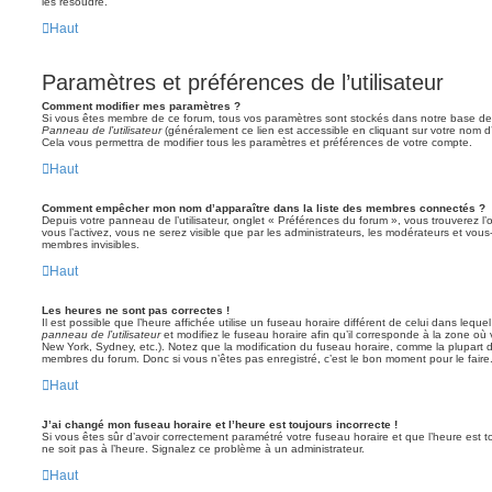
les résoudre.
Haut
Paramètres et préférences de l’utilisateur
Comment modifier mes paramètres ?
Si vous êtes membre de ce forum, tous vos paramètres sont stockés dans notre base de
Panneau de l’utilisateur
(généralement ce lien est accessible en cliquant sur votre nom d
Cela vous permettra de modifier tous les paramètres et préférences de votre compte.
Haut
Comment empêcher mon nom d’apparaître dans la liste des membres connectés ?
Depuis votre panneau de l’utilisateur, onglet « Préférences du forum », vous trouverez l’
vous l’activez, vous ne serez visible que par les administrateurs, les modérateurs et vo
membres invisibles.
Haut
Les heures ne sont pas correctes !
Il est possible que l’heure affichée utilise un fuseau horaire différent de celui dans leq
panneau de l’utilisateur
et modifiez le fuseau horaire afin qu’il corresponde à la zone où 
New York, Sydney, etc.). Notez que la modification du fuseau horaire, comme la plupart 
membres du forum. Donc si vous n’êtes pas enregistré, c’est le bon moment pour le faire
Haut
J’ai changé mon fuseau horaire et l’heure est toujours incorrecte !
Si vous êtes sûr d’avoir correctement paramétré votre fuseau horaire et que l’heure est to
ne soit pas à l’heure. Signalez ce problème à un administrateur.
Haut