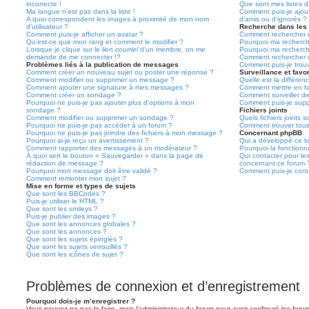
incorrecte !
Que sont mes listes d’
Ma langue n’est pas dans la liste !
Comment puis-je ajoute
A quoi correspondent les images à proximité de mon nom
d’amis ou d’ignorés ?
d’utilisateur ?
Recherche dans les
Comment puis-je afficher un avatar ?
Comment rechercher d
Qu’est-ce que mon rang et comment le modifier ?
Pourquoi ma recherch
Lorsque je clique sur le lien
courriel
d’un membre, on me
Pourquoi ma recherch
demande de me connecter !?
Comment rechercher 
Problèmes liés à la publication de messages
Comment puis-je trou
Comment créer un nouveau sujet ou poster une réponse ?
Surveillance et favor
Comment modifier ou supprimer un message ?
Quelle est la différenc
Comment ajouter une signature à mes messages ?
Comment mettre en fav
Comment créer un sondage ?
Comment surveiller d
Pourquoi ne puis-je pas ajouter plus d’options à mon
Comment puis-je suppr
sondage ?
Fichiers joints
Comment modifier ou supprimer un sondage ?
Quels fichiers joints 
Pourquoi ne puis-je pas accéder à un forum ?
Comment trouver tous 
Pourquoi ne puis-je pas joindre des fichiers à mon message ?
Concernant phpBB
Pourquoi ai-je reçu un avertissement ?
Qui a développé ce lo
Comment rapporter des messages à un modérateur ?
Pourquoi la fonctionna
À quoi sert le bouton « Sauvegarder » dans la page de
Qui contacter pour le
rédaction de message ?
concernant ce forum 
Pourquoi mon message doit être validé ?
Comment puis-je conta
Comment remonter mon sujet ?
Mise en forme et types de sujets
Que sont les BBCodes ?
Puis-je utiliser le HTML ?
Que sont les smileys ?
Puis-je publier des images ?
Que sont les annonces globales ?
Que sont les annonces ?
Que sont les sujets épinglés ?
Que sont les sujets verrouillés ?
Que sont les icônes de sujet ?
Problèmes de connexion et d’enregistrement
Pourquoi dois-je m’enregistrer ?
Vous pouvez ne pas le faire, mais l’administrateur du forum peut avoir configuré les forums