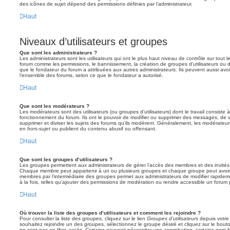
des icônes de sujet dépend des permissions définies par l’administrateur.
Haut
Niveaux d’utilisateurs et groupes
Que sont les administrateurs ?
Les administrateurs sont les utilisateurs qui ont le plus haut niveau de contrôle sur tout l
forum comme les permissions, le bannissement, la création de groupes d’utilisateurs ou d
que le fondateur du forum a attribuées aux autres administrateurs. Ils peuvent aussi avo
l’ensemble des forums, selon ce que le fondateur a autorisé.
Haut
Que sont les modérateurs ?
Les modérateurs sont des utilisateurs (ou groupes d’utilisateurs) dont le travail consiste à 
fonctionnement du forum. Ils ont le pouvoir de modifier ou supprimer des messages, de verr
supprimer et diviser les sujets des forums qu’ils modèrent. Généralement, les modérateur
en
hors-sujet
ou publient du contenu abusif ou offensant.
Haut
Que sont les groupes d’utilisateurs ?
Les groupes permettent aux administrateurs de gérer l’accès des membres et des invités 
Chaque membre peut appartenir à un ou plusieurs groupes et chaque groupe peut avoir 
membres par l’intermédiaire des groupes permet aux administrateurs de modifier rapide
à la fois, telles qu’ajouter des permissions de modération ou rendre accessible un forum 
Haut
Où trouver la liste des groupes d’utilisateurs et comment les rejoindre ?
Pour consulter la liste des groupes, cliquez sur le lien
Groupes d’utilisateurs
depuis votre 
souhaitez rejoindre un des groupes, sélectionnez le groupe désiré et cliquez sur le bout
ne sont pas en libre accès. Certains peuvent nécessiter une approbation, certains sont