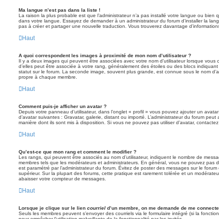
Ma langue n’est pas dans la liste !
La raison la plus probable est que l’administrateur n’a pas installé votre langue ou bie
dans votre langue. Essayez de demander à un administrateur du forum d’installer la langue
pas à créer et partager une nouvelle traduction. Vous trouverez davantage d’informations
Haut
A quoi correspondent les images à proximité de mon nom d’utilisateur ?
Il y a deux images qui peuvent être associées avec votre nom d’utilisateur lorsque vous 
d’elles peut être associée à votre rang, généralement des étoiles ou des blocs indiqua
statut sur le forum. La seconde image, souvent plus grande, est connue sous le nom d’
propre à chaque membre.
Haut
Comment puis-je afficher un avatar ?
Depuis votre panneau d’utilisateur, dans l’onglet « profil » vous pouvez ajouter un avata
d’avatar suivantes : Gravatar, galerie, distant ou importé. L’administrateur du forum peut 
manière dont ils sont mis à disposition. Si vous ne pouvez pas utiliser d’avatar, contacte
Haut
Qu’est-ce que mon rang et comment le modifier ?
Les rangs, qui peuvent être associés au nom d’utilisateur, indiquent le nombre de messag
membres tels que les modérateurs et administrateurs. En général, vous ne pouvez pas direc
est paramétré par l’administrateur du forum. Évitez de poster des messages sur le forum
supérieur. Sur la plupart des forums, cette pratique est rarement tolérée et un modérateu
abaisser votre compteur de messages.
Haut
Lorsque je clique sur le lien
courriel
d’un membre, on me demande de me connecter
Seuls les membres peuvent s’envoyer des courriels via le formulaire intégré (si la fonction 
pour empêcher l’utilisation malveillante de la fonctionnalité par les invités.