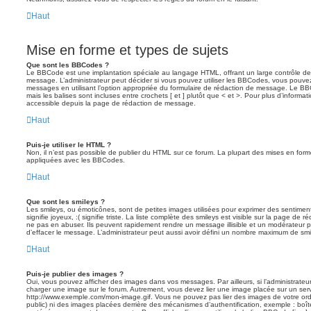
Haut
Mise en forme et types de sujets
Que sont les BBCodes ?
Le BBCode est une implantation spéciale au langage HTML, offrant un large contrôle d
message. L’administrateur peut décider si vous pouvez utiliser les BBCodes, vous pouve
messages en utilisant l’option appropriée du formulaire de rédaction de message. Le BB
mais les balises sont incluses entre crochets [ et ] plutôt que < et >. Pour plus d’informa
accessible depuis la page de rédaction de message.
Haut
Puis-je utiliser le HTML ?
Non, il n’est pas possible de publier du HTML sur ce forum. La plupart des mises en fo
appliquées avec les BBCodes.
Haut
Que sont les smileys ?
Les smileys, ou émoticônes, sont de petites images utilisées pour exprimer des sentimen
signifie joyeux, :( signifie triste. La liste complète des smileys est visible sur la page d
ne pas en abuser. Ils peuvent rapidement rendre un message illisible et un modérateur p
d’effacer le message. L’administrateur peut aussi avoir défini un nombre maximum de sm
Haut
Puis-je publier des images ?
Oui, vous pouvez afficher des images dans vos messages. Par ailleurs, si l’administrateur 
charger une image sur le forum. Autrement, vous devez lier une image placée sur un ser
http://www.exemple.com/mon-image.gif. Vous ne pouvez pas lier des images de votre ordi
public) ni des images placées derrière des mécanismes d’authentification, exemple : boîte