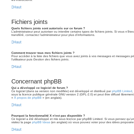
Haut
Fichiers joints
Quels fichiers joints sont autorisés sur ce forum ?
L’administrateur peut autoriser ou interdire certains types de fichiers joints. Si vous n’ête
transféré, contactez l’administrateur pour plus d’informations.
Haut
Comment trouver tous mes fichiers joints ?
Pour accéder à la liste des fichiers que vous avez joints à vos messages et messages pr
l’utilisateur puis
Gestion des fichiers joints
.
Haut
Concernant phpBB
Qui a développé ce logiciel de forum ?
Ce logiciel (dans sa version non modifiée) est développé et distribué par
phpBB Limited
,
sous la licence publique générale GNU version 2 (GPL-2.0) et peut être diffusé librement.
«
À propos de phpBB
» (en anglais).
Haut
Pourquoi la fonctionnalité X n’est pas disponible ?
Ce logiciel a été développé et mis sous licence par phpBB Limited. Si vous pensez qu’une
visitez la page
phpBB Ideas
(en anglais) où vous pouvez voter pour des idées proposée
Haut