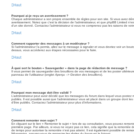
Haut
Pourquoi ai-je reçu un avertissement ?
Chaque administrateur a son propre ensemble de règles pour son site. Si vous avez dér
avertissement. Notez que c’est la décision de l’administrateur, et que phpBB Limited n’e
d’un site donné. Contactez l’administrateur si vous ne comprenez pas les raisons de votr
Haut
Comment rapporter des messages à un modérateur ?
Si l’administrateur l’a permis, allez sur le message à signaler et vous devriez voir un bo
dessus, vous accéderez aux étapes nécessaires pour le faire.
Haut
À quoi sert le bouton « Sauvegarder » dans la page de rédaction de message ?
Il vous permet de sauvegarder des brouillons de vos messages et de les poster ultérieure
panneau de l’utilisateur (onglet
Aperçu --> Gestion des brouillons
).
Haut
Pourquoi mon message doit être validé ?
L’administrateur peut avoir décidé que les messages du forum dans lequel vous postez né
publiés. Il est possible aussi que l’administrateur vous ait placé dans un groupe dont le
d’être publiés. Contactez l’administrateur pour plus d’informations.
Haut
Comment remonter mon sujet ?
En cliquant sur le lien « Remonter le sujet » lors de sa consultation, vous pouvez
remont
première page. Par ailleurs, si vous ne voyez pas ce lien, cela signifie que la remontée de
de temps pour autoriser la remontée n’est pas atteint. Il est également possible de rem
Néanmoins, assurez-vous de respecter les règles du forum en le faisant.