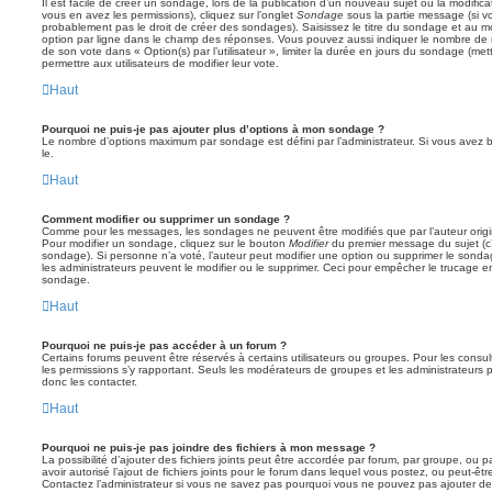
Il est facile de créer un sondage, lors de la publication d’un nouveau sujet ou la modific
vous en avez les permissions), cliquez sur l’onglet
Sondage
sous la partie message (si v
probablement pas le droit de créer des sondages). Saisissez le titre du sondage et au m
option par ligne dans le champ des réponses. Vous pouvez aussi indiquer le nombre de ré
de son vote dans « Option(s) par l’utilisateur », limiter la durée en jours du sondage (mett
permettre aux utilisateurs de modifier leur vote.
Haut
Pourquoi ne puis-je pas ajouter plus d’options à mon sondage ?
Le nombre d’options maximum par sondage est défini par l’administrateur. Si vous avez be
le.
Haut
Comment modifier ou supprimer un sondage ?
Comme pour les messages, les sondages ne peuvent être modifiés que par l’auteur origi
Pour modifier un sondage, cliquez sur le bouton
Modifier
du premier message du sujet (c’e
sondage). Si personne n’a voté, l’auteur peut modifier une option ou supprimer le sonda
les administrateurs peuvent le modifier ou le supprimer. Ceci pour empêcher le trucage e
sondage.
Haut
Pourquoi ne puis-je pas accéder à un forum ?
Certains forums peuvent être réservés à certains utilisateurs ou groupes. Pour les consulter
les permissions s’y rapportant. Seuls les modérateurs de groupes et les administrateur
donc les contacter.
Haut
Pourquoi ne puis-je pas joindre des fichiers à mon message ?
La possibilité d’ajouter des fichiers joints peut être accordée par forum, par groupe, ou pa
avoir autorisé l’ajout de fichiers joints pour le forum dans lequel vous postez, ou peut-ê
Contactez l’administrateur si vous ne savez pas pourquoi vous ne pouvez pas ajouter de f