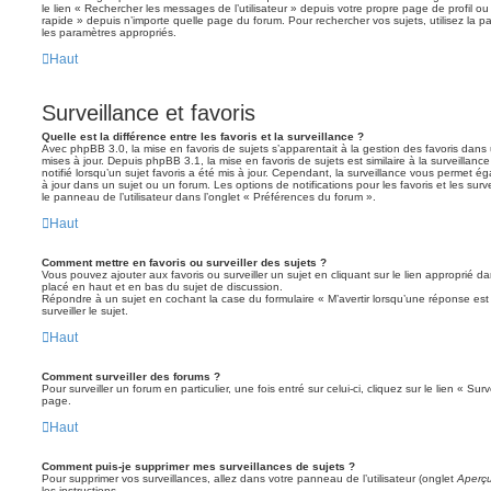
le lien « Rechercher les messages de l’utilisateur » depuis votre propre page de profil ou 
rapide » depuis n’importe quelle page du forum. Pour rechercher vos sujets, utilisez la
les paramètres appropriés.
Haut
Surveillance et favoris
Quelle est la différence entre les favoris et la surveillance ?
Avec phpBB 3.0, la mise en favoris de sujets s’apparentait à la gestion des favoris dans 
mises à jour. Depuis phpBB 3.1, la mise en favoris de sujets est similaire à la surveillan
notifié lorsqu’un sujet favoris a été mis à jour. Cependant, la surveillance vous permet éga
à jour dans un sujet ou un forum. Les options de notifications pour les favoris et les sur
le panneau de l’utilisateur dans l’onglet « Préférences du forum ».
Haut
Comment mettre en favoris ou surveiller des sujets ?
Vous pouvez ajouter aux favoris ou surveiller un sujet en cliquant sur le lien approprié d
placé en haut et en bas du sujet de discussion.
Répondre à un sujet en cochant la case du formulaire « M’avertir lorsqu’une réponse es
surveiller le sujet.
Haut
Comment surveiller des forums ?
Pour surveiller un forum en particulier, une fois entré sur celui-ci, cliquez sur le lien « Su
page.
Haut
Comment puis-je supprimer mes surveillances de sujets ?
Pour supprimer vos surveillances, allez dans votre panneau de l’utilisateur (onglet
Aperçu
les instructions.