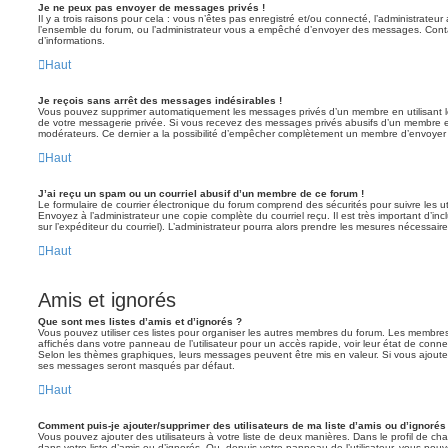
Je ne peux pas envoyer de messages privés !
Il y a trois raisons pour cela : vous n’êtes pas enregistré et/ou connecté, l’administrateu
l’ensemble du forum, ou l’administrateur vous a empêché d’envoyer des messages. Contac
d’informations.
Haut
Je reçois sans arrêt des messages indésirables !
Vous pouvez supprimer automatiquement les messages privés d’un membre en utilisant l
de votre messagerie privée. Si vous recevez des messages privés abusifs d’un membre en
modérateurs. Ce dernier a la possibilité d’empêcher complètement un membre d’envoyer
Haut
J’ai reçu un spam ou un courriel abusif d’un membre de ce forum !
Le formulaire de courrier électronique du forum comprend des sécurités pour suivre les ut
Envoyez à l’administrateur une copie complète du courriel reçu. Il est très important d’inclu
sur l’expéditeur du courriel). L’administrateur pourra alors prendre les mesures nécessaire
Haut
Amis et ignorés
Que sont mes listes d’amis et d’ignorés ?
Vous pouvez utiliser ces listes pour organiser les autres membres du forum. Les membres 
affichés dans votre panneau de l’utilisateur pour un accès rapide, voir leur état de con
Selon les thèmes graphiques, leurs messages peuvent être mis en valeur. Si vous ajoutez u
ses messages seront masqués par défaut.
Haut
Comment puis-je ajouter/supprimer des utilisateurs de ma liste d’amis ou d’ignorés
Vous pouvez ajouter des utilisateurs à votre liste de deux manières. Dans le profil de cha
dans votre liste d’amis ou d’ignorés. Ou, depuis votre panneau de l’utilisateur, vous p