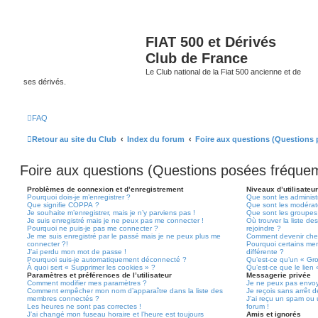
FIAT 500 et Dérivés
Club de France
Le Club national de la Fiat 500 ancienne et de
ses dérivés.
FAQ
Retour au site du Club
Index du forum
Foire aux questions (Questions
Foire aux questions (Questions posées fréqu
Problèmes de connexion et d’enregistrement
Niveaux d’utilisateu
Pourquoi dois-je m’enregistrer ?
Que sont les administ
Que signifie COPPA ?
Que sont les modérat
Je souhaite m’enregistrer, mais je n’y parviens pas !
Que sont les groupes d
Je suis enregistré mais je ne peux pas me connecter !
Où trouver la liste de
Pourquoi ne puis-je pas me connecter ?
rejoindre ?
Je me suis enregistré par le passé mais je ne peux plus me
Comment devenir che
connecter ?!
Pourquoi certains me
J’ai perdu mon mot de passe !
différente ?
Pourquoi suis-je automatiquement déconnecté ?
Qu’est-ce qu’un « Gr
À quoi sert « Supprimer les cookies » ?
Qu’est-ce que le lien
Paramètres et préférences de l’utilisateur
Messagerie privée
Comment modifier mes paramètres ?
Je ne peux pas envoy
Comment empêcher mon nom d’apparaître dans la liste des
Je reçois sans arrêt 
membres connectés ?
J’ai reçu un spam ou 
Les heures ne sont pas correctes !
forum !
J’ai changé mon fuseau horaire et l’heure est toujours
Amis et ignorés