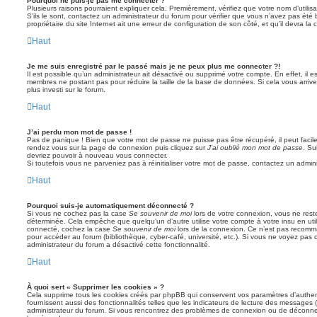
Pourquoi ne puis-je pas me connecter ?
Plusieurs raisons pourraient expliquer cela. Premièrement, vérifiez que votre nom d’utilis
S’ils le sont, contactez un administrateur du forum pour vérifier que vous n’avez pas été 
propriétaire du site Internet ait une erreur de configuration de son côté, et qu’il devra la c
Haut
Je me suis enregistré par le passé mais je ne peux plus me connecter ?!
Il est possible qu’un administrateur ait désactivé ou supprimé votre compte. En effet, il 
membres ne postant pas pour réduire la taille de la base de données. Si cela vous arrive
plus investi sur le forum.
Haut
J’ai perdu mon mot de passe !
Pas de panique ! Bien que votre mot de passe ne puisse pas être récupéré, il peut facileme
rendez vous sur la page de connexion puis cliquez sur
J’ai oublié mon mot de passe
. Su
devriez pouvoir à nouveau vous connecter.
Si toutefois vous ne parveniez pas à réinitialiser votre mot de passe, contactez un admin
Haut
Pourquoi suis-je automatiquement déconnecté ?
Si vous ne cochez pas la case
Se souvenir de moi
lors de votre connexion, vous ne res
déterminée. Cela empêche que quelqu’un d’autre utilise votre compte à votre insu en util
connecté, cochez la case
Se souvenir de moi
lors de la connexion. Ce n’est pas recomma
pour accéder au forum (bibliothèque, cyber-café, université, etc.). Si vous ne voyez pas c
administrateur du forum a désactivé cette fonctionnalité.
Haut
À quoi sert « Supprimer les cookies » ?
Cela supprime tous les cookies créés par phpBB qui conservent vos paramètres d’authenti
fournissent aussi des fonctionnalités telles que les indicateurs de lecture des messages (l
administrateur du forum. Si vous rencontrez des problèmes de connexion ou de déconnex