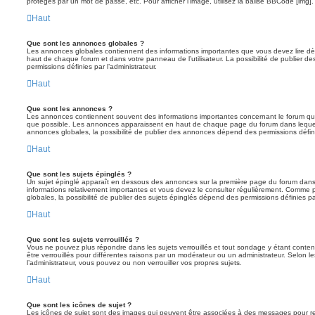
protégés par un mot de passe, etc. Pour afficher l’image, utilisez la balise BBCode [img].
Haut
Que sont les annonces globales ?
Les annonces globales contiennent des informations importantes que vous devez lire dè
haut de chaque forum et dans votre panneau de l’utilisateur. La possibilité de publier
permissions définies par l’administrateur.
Haut
Que sont les annonces ?
Les annonces contiennent souvent des informations importantes concernant le forum que
que possible. Les annonces apparaissent en haut de chaque page du forum dans lequel
annonces globales, la possibilité de publier des annonces dépend des permissions définie
Haut
Que sont les sujets épinglés ?
Un sujet épinglé apparaît en dessous des annonces sur la première page du forum dans leq
informations relativement importantes et vous devez le consulter régulièrement. Comme
globales, la possibilité de publier des sujets épinglés dépend des permissions définies par
Haut
Que sont les sujets verrouillés ?
Vous ne pouvez plus répondre dans les sujets verrouillés et tout sondage y étant conten
être verrouillés pour différentes raisons par un modérateur ou un administrateur. Selon 
l’administrateur, vous pouvez ou non verrouiller vos propres sujets.
Haut
Que sont les icônes de sujet ?
Les icônes de sujet sont des images qui peuvent être associées à des messages pour reflét