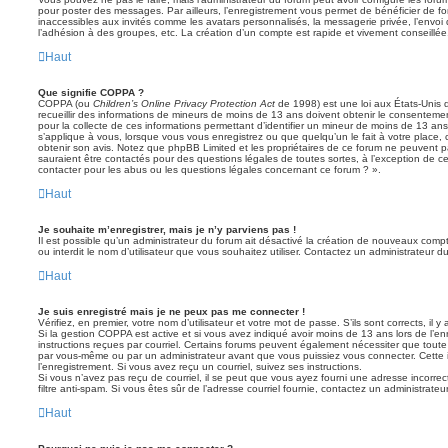
pour poster des messages. Par ailleurs, l’enregistrement vous permet de bénéficier de f
inaccessibles aux invités comme les avatars personnalisés, la messagerie privée, l’envoi
l’adhésion à des groupes, etc. La création d’un compte est rapide et vivement conseillée
Haut
Que signifie COPPA ?
COPPA (ou
Children’s Online Privacy Protection Act
de 1998) est une loi aux États-Unis q
recueillir des informations de mineurs de moins de 13 ans doivent obtenir le consentement
pour la collecte de ces informations permettant d’identifier un mineur de moins de 13 ans
s’applique à vous, lorsque vous vous enregistrez ou que quelqu’un le fait à votre place, 
obtenir son avis. Notez que phpBB Limited et les propriétaires de ce forum ne peuvent pa
sauraient être contactés pour des questions légales de toutes sortes, à l’exception de 
contacter pour les abus ou les questions légales concernant ce forum ? ».
Haut
Je souhaite m’enregistrer, mais je n’y parviens pas !
Il est possible qu’un administrateur du forum ait désactivé la création de nouveaux compt
ou interdit le nom d’utilisateur que vous souhaitez utiliser. Contactez un administrateur d
Haut
Je suis enregistré mais je ne peux pas me connecter !
Vérifiez, en premier, votre nom d’utilisateur et votre mot de passe. S’ils sont corrects, il y 
Si la gestion COPPA est active et si vous avez indiqué avoir moins de 13 ans lors de l’en
instructions reçues par courriel. Certains forums peuvent également nécessiter que toute
par vous-même ou par un administrateur avant que vous puissiez vous connecter. Cette i
l’enregistrement. Si vous avez reçu un courriel, suivez ses instructions.
Si vous n’avez pas reçu de courriel, il se peut que vous ayez fourni une adresse incorrecte
filtre anti-spam. Si vous êtes sûr de l’adresse courriel fournie, contactez un administrateur
Haut