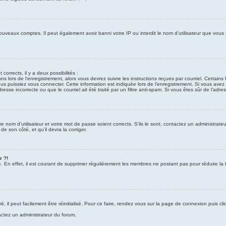
nouveaux comptes. Il peut également avoir banni votre IP ou interdit le nom d’utilisateur que vous
 corrects, il y a deux possibilités :
ns lors de l’enregistrement, alors vous devrez suivre les instructions reçues par courriel. Certa
puissiez vous connecter. Cette information est indiquée lors de l’enregistrement. Si vous avez re
sse incorrecte ou que le courriel ait été traité par un filtre anti-spam. Si vous êtes sûr de l’adre
re nom d’utilisateur et votre mot de passe soient corrects. S’ils le sont, contactez un administrat
de son côté, et qu’il devra la corriger.
r ?!
e. En effet, il est courant de supprimer régulièrement les membres ne postant pas pour réduire la t
il peut facilement être réinitialisé. Pour ce faire, rendez vous sur la page de connexion puis cl
tactez un administrateur du forum.