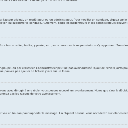
Si vous avez besoin d’indiquer plus d’options, contactez-le.
l’auteur original, un modérateur ou un administrateur. Pour modifier un sondage, cliquez sur l
 option ou supprimer le sondage. Autrement, seuls les modérateurs et les administrateurs peuven
our les consulter, les lire, y poster, etc., vous devez avoir les permissions s’y rapportant. Seuls
ar groupe, ou par utilisateur. L’administrateur peut ne pas avoir autorisé l’ajout de fichiers joint
ne pouvez pas ajouter de fichiers joints sur un forum.
vous avez dérogé à une règle, vous pouvez recevoir un avertissement. Notez que c’est la décisio
prenez pas les raisons de votre avertissement.
vriez voir un bouton pour rapporter le message. En cliquant dessus, vous accéderez aux étapes néce