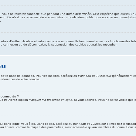
n, vous ne resterez connecté que pendant une durée déterminée. Cela empêche que quelqu’un d’aut
xion. Ce n’est pas recommandé si vous utilisez un ordinateur public pour accéder au forum (bibliot
.
es d’authentification et votre connexion au forum. Ils fournissent aussi des fonctionnalités tell
de connexion ou de déconnexion, la suppression des cookies pourrait les résoudre.
eur
 notre base de données. Pour les modifier, accédez au
Panneau de l’utilisateur
(généralement ce 
préférences de votre compte.
 connectés ?
us trouverez l’option
Masquer ma présence en ligne
. Si vous l’activez, vous ne serez visible qu
 celui dans lequel vous êtes. Dans ce cas, accédez au
panneau de l’utilisateur
et modifiez le fuseau
eau horaire, comme la plupart des paramètres, n’est accessible qu’aux membres du forum. Donc si 