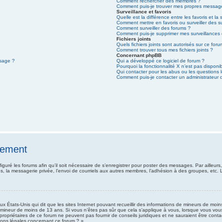
Comment rechercher des membres ?
Comment puis-je trouver mes propres message
Surveillance et favoris
Quelle est la différence entre les favoris et la 
Comment mettre en favoris ou surveiller des s
Comment surveiller des forums ?
Comment puis-je supprimer mes surveillances 
Fichiers joints
Quels fichiers joints sont autorisés sur ce for
Comment trouver tous mes fichiers joints ?
Concernant phpBB
ssage ?
Qui a développé ce logiciel de forum ?
Pourquoi la fonctionnalité X n’est pas disponi
Qui contacter pour les abus ou les questions
Comment puis-je contacter un administrateur 
rement
iguré les forums afin qu’il soit nécessaire de s’enregistrer pour poster des messages. Par ailleurs
, la messagerie privée, l’envoi de courriels aux autres membres, l’adhésion à des groupes, etc. 
ux États-Unis qui dit que les sites Internet pouvant recueillir des informations de mineurs de moi
 un mineur de moins de 13 ans. Si vous n’êtes pas sûr que cela s’applique à vous, lorsque vous vou
 propriétaires de ce forum ne peuvent pas fournir de conseils juridiques et ne sauraient être conta
ions légales concernant ce forum ? ».