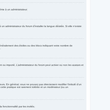
lème à un administrateur.
 administrateur du forum d’installer la langue désirée. Si elle n’existe
 généralement des étoiles ou des blocs indiquant votre nombre de
.
ant ou importé. L’administrateur du forum peut activer ou non les avatars et
urs. En général, vous ne pouvez pas directement modifier l’intitulé d’un
, cette pratique est rarement tolérée et un modérateur (ou un
a fonctionnalité par les invités.