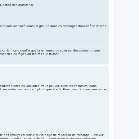
 Gestion des brouillons
).
rateur vous ait placé dans un groupe dont les messages doivent être validés
s ce lien, cela signifie que la remontée de sujet est désactivée ou que
specter les règles du forum en le faisant.
pouvez utiliser les BBCodes, vous pouvez aussi les désactiver dans
es entre crochets [ et ] plutôt que < et >. Pour plus d’informations sur le
plète des smileys est visible sur la page de rédaction de message. Essayez
nistrateur peut aussi avoir défini un nombre maximum de smileys par