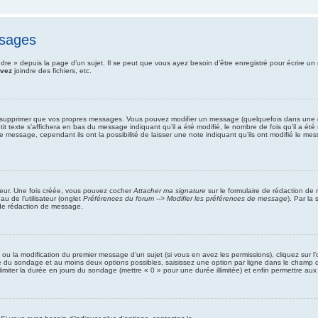
ssages
e » depuis la page d’un sujet. Il se peut que vous ayez besoin d’être enregistré pour écrire un
vez
joindre des fichiers, etc.
 supprimer que vos propres messages. Vous pouvez modifier un message (quelquefois dans une du
xte s’affichera en bas du message indiquant qu’il a été modifié, le nombre de fois qu’il a été mo
message, cependant ils ont la possibilité de laisser une note indiquant qu’ils ont modifié le mess
teur. Une fois créée, vous pouvez cocher
Attacher ma signature
sur le formulaire de rédaction de
u de l’utilisateur (onglet
Préférences du forum --> Modifier les préférences de message
). Par la
 de rédaction de message.
t ou la modification du premier message d’un sujet (si vous en avez les permissions), cliquez sur l
tre du sondage et au moins deux options possibles, saisissez une option par ligne dans le cham
, limiter la durée en jours du sondage (mettre « 0 » pour une durée illimitée) et enfin permettre aux 