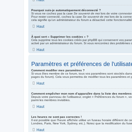
Pourquoi suis-je automatiquement déconnecté ?
Si vous ne cochez pas la case
Se souvenir de moi
lors de votre connexio
Pour rester connecté, cochez la case
Se souvenir de moi
lors de la conne
cela signifie qu’un administrateur du forum a désactivé cette fonctionnalité
Haut
À quoi sert « Supprimer les cookies » ?
Cela supprime tous les cookies créés par phpBB qui conservent vos paramètr
activé par un administrateur du forum. Si vous rencontrez des problèmes 
Haut
Paramètres et préférences de l’utilisat
Comment modifier mes paramètres ?
Si vous êtes membre de ce forum, tous vos paramètres sont stockés dans
pages du forum). Cela vous permettra de modifier tous les paramètres et 
Haut
Comment empêcher mon nom d’apparaître dans la liste des membres
Depuis votre panneau de l’utilisateur, onglet « Préférences du forum », vo
parmi les membres invisibles.
Haut
Les heures ne sont pas correctes !
Il est possible que l’heure affichée utilise un fuseau horaire différent de
Londres, Paris, New York, Sydney, etc.). Notez que la modification du fus
Haut