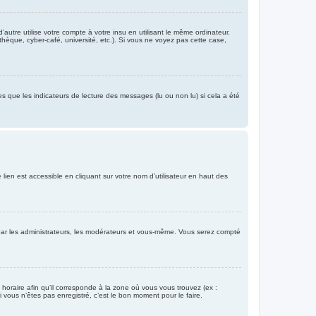
re utilise votre compte à votre insu en utilisant le même ordinateur.
hèque, cyber-café, université, etc.). Si vous ne voyez pas cette case,
es que les indicateurs de lecture des messages (lu ou non lu) si cela a été
lien est accessible en cliquant sur votre nom d’utilisateur en haut des
e par les administrateurs, les modérateurs et vous-même. Vous serez compté
 horaire afin qu’il corresponde à la zone où vous vous trouvez (ex :
vous n’êtes pas enregistré, c’est le bon moment pour le faire.