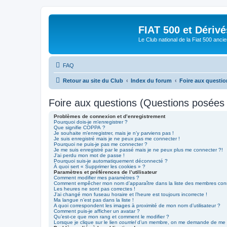
FIAT 500 et Dériv
Le Club national de la Fiat 500 anci
FAQ
Retour au site du Club
Index du forum
Foire aux questi
Foire aux questions (Questions posée
Problèmes de connexion et d’enregistrement
Pourquoi dois-je m’enregistrer ?
Que signifie COPPA ?
Je souhaite m’enregistrer, mais je n’y parviens pas !
Je suis enregistré mais je ne peux pas me connecter !
Pourquoi ne puis-je pas me connecter ?
Je me suis enregistré par le passé mais je ne peux plus me connecter ?!
J’ai perdu mon mot de passe !
Pourquoi suis-je automatiquement déconnecté ?
À quoi sert « Supprimer les cookies » ?
Paramètres et préférences de l’utilisateur
Comment modifier mes paramètres ?
Comment empêcher mon nom d’apparaître dans la liste des membres con
Les heures ne sont pas correctes !
J’ai changé mon fuseau horaire et l’heure est toujours incorrecte !
Ma langue n’est pas dans la liste !
A quoi correspondent les images à proximité de mon nom d’utilisateur ?
Comment puis-je afficher un avatar ?
Qu’est-ce que mon rang et comment le modifier ?
Lorsque je clique sur le lien
courriel
d’un membre, on me demande de me c