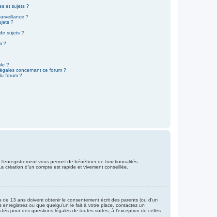
s et sujets ?
surveillance ?
ujets ?
de sujets ?
um ?
ble ?
 légales concernant ce forum ?
du forum ?
, l’enregistrement vous permet de bénéficier de fonctionnalités
La création d’un compte est rapide et vivement conseillée.
ns de 13 ans doivent obtenir le consentement écrit des parents (ou d’un
s enregistrez ou que quelqu’un le fait à votre place, contactez un
ctés pour des questions légales de toutes sortes, à l’exception de celles