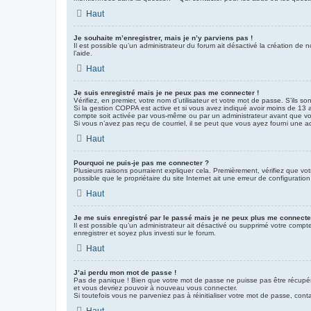
Haut
Je souhaite m’enregistrer, mais je n’y parviens pas !
Il est possible qu’un administrateur du forum ait désactivé la création de 
l’aide.
Haut
Je suis enregistré mais je ne peux pas me connecter !
Vérifiez, en premier, votre nom d’utilisateur et votre mot de passe. S’ils sont
Si la gestion COPPA est active et si vous avez indiqué avoir moins de 13 a
compte soit activée par vous-même ou par un administrateur avant que vous 
Si vous n’avez pas reçu de courriel, il se peut que vous ayez fourni une adre
Haut
Pourquoi ne puis-je pas me connecter ?
Plusieurs raisons pourraient expliquer cela. Premièrement, vérifiez que vot
possible que le propriétaire du site Internet ait une erreur de configuration 
Haut
Je me suis enregistré par le passé mais je ne peux plus me connecte
Il est possible qu’un administrateur ait désactivé ou supprimé votre compt
enregistrer et soyez plus investi sur le forum.
Haut
J’ai perdu mon mot de passe !
Pas de panique ! Bien que votre mot de passe ne puisse pas être récupéré, 
et vous devriez pouvoir à nouveau vous connecter.
Si toutefois vous ne parveniez pas à réinitialiser votre mot de passe, con
Haut