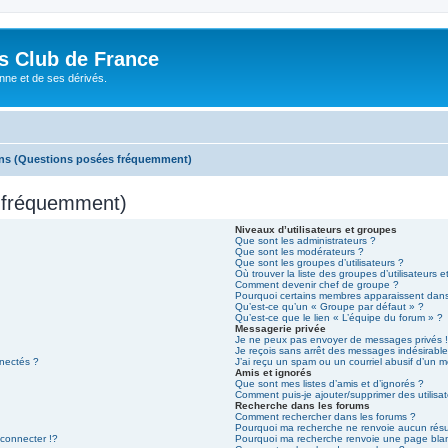
és Club de France
enne et de ses dérivés.
ons (Questions posées fréquemment)
s fréquemment)
Niveaux d’utilisateurs et groupes
Que sont les administrateurs ?
Que sont les modérateurs ?
Que sont les groupes d’utilisateurs ?
Où trouver la liste des groupes d’utilisateurs 
Comment devenir chef de groupe ?
Pourquoi certains membres apparaissent dans
Qu’est-ce qu’un « Groupe par défaut » ?
Qu’est-ce que le lien « L’équipe du forum » ?
Messagerie privée
Je ne peux pas envoyer de messages privés 
Je reçois sans arrêt des messages indésirable
nectés ?
J’ai reçu un spam ou un courriel abusif d’un 
Amis et ignorés
Que sont mes listes d’amis et d’ignorés ?
Comment puis-je ajouter/supprimer des utilisat
Recherche dans les forums
Comment rechercher dans les forums ?
Pourquoi ma recherche ne renvoie aucun résu
onnecter !?
Pourquoi ma recherche renvoie une page bla