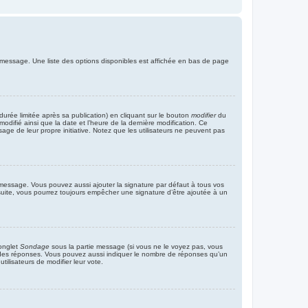
 message. Une liste des options disponibles est affichée en bas de page
rée limitée après sa publication) en cliquant sur le bouton
modifier
du
difié ainsi que la date et l’heure de la dernière modification. Ce
age de leur propre initiative. Notez que les utilisateurs ne peuvent pas
 message. Vous pouvez aussi ajouter la signature par défaut à tous vos
 suite, vous pourrez toujours empêcher une signature d’être ajoutée à un
’onglet
Sondage
sous la partie message (si vous ne le voyez pas, vous
p des réponses. Vous pouvez aussi indiquer le nombre de réponses qu’un
utilisateurs de modifier leur vote.