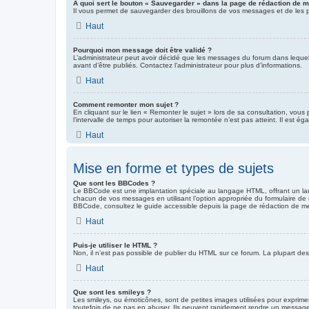
À quoi sert le bouton « Sauvegarder » dans la page de rédaction de 
Il vous permet de sauvegarder des brouillons de vos messages et de les pos
Haut
Pourquoi mon message doit être validé ?
L’administrateur peut avoir décidé que les messages du forum dans lequel v
avant d’être publiés. Contactez l’administrateur pour plus d’informations.
Haut
Comment remonter mon sujet ?
En cliquant sur le lien « Remonter le sujet » lors de sa consultation, vou
l’intervalle de temps pour autoriser la remontée n’est pas atteint. Il est
Haut
Mise en forme et types de sujets
Que sont les BBCodes ?
Le BBCode est une implantation spéciale au langage HTML, offrant un lar
chacun de vos messages en utilisant l’option appropriée du formulaire de r
BBCode, consultez le guide accessible depuis la page de rédaction de m
Haut
Puis-je utiliser le HTML ?
Non, il n’est pas possible de publier du HTML sur ce forum. La plupart 
Haut
Que sont les smileys ?
Les smileys, ou émoticônes, sont de petites images utilisées pour exprimer 
toutefois de ne pas en abuser. Ils peuvent rapidement rendre un message i