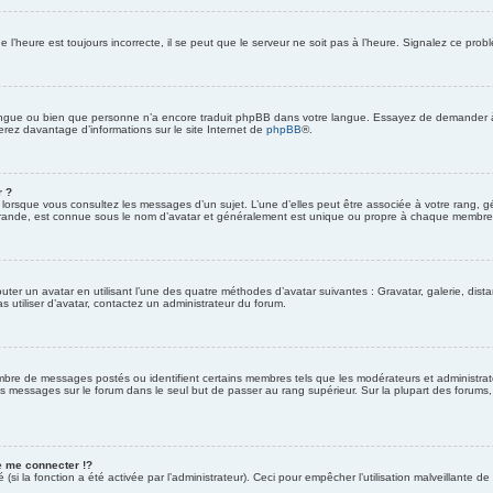
 l’heure est toujours incorrecte, il se peut que le serveur ne soit pas à l’heure. Signalez ce prob
 langue ou bien que personne n’a encore traduit phpBB dans votre langue. Essayez de demander à un
erez davantage d’informations sur le site Internet de
phpBB
®.
r ?
r lorsque vous consultez les messages d’un sujet. L’une d’elles peut être associée à votre rang,
grande, est connue sous le nom d’avatar et généralement est unique ou propre à chaque membre
outer un avatar en utilisant l’une des quatre méthodes d’avatar suivantes : Gravatar, galerie, dist
s utiliser d’avatar, contactez un administrateur du forum.
ombre de messages postés ou identifient certains membres tels que les modérateurs et administrate
des messages sur le forum dans le seul but de passer au rang supérieur. Sur la plupart des forums
 me connecter !?
si la fonction a été activée par l’administrateur). Ceci pour empêcher l’utilisation malveillante de l