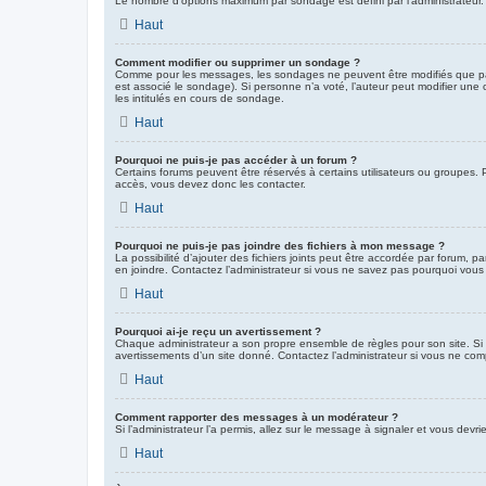
Le nombre d’options maximum par sondage est défini par l’administrateur. 
Haut
Comment modifier ou supprimer un sondage ?
Comme pour les messages, les sondages ne peuvent être modifiés que par 
est associé le sondage). Si personne n’a voté, l’auteur peut modifier une
les intitulés en cours de sondage.
Haut
Pourquoi ne puis-je pas accéder à un forum ?
Certains forums peuvent être réservés à certains utilisateurs ou groupes. P
accès, vous devez donc les contacter.
Haut
Pourquoi ne puis-je pas joindre des fichiers à mon message ?
La possibilité d’ajouter des fichiers joints peut être accordée par forum, p
en joindre. Contactez l’administrateur si vous ne savez pas pourquoi vous 
Haut
Pourquoi ai-je reçu un avertissement ?
Chaque administrateur a son propre ensemble de règles pour son site. Si 
avertissements d’un site donné. Contactez l’administrateur si vous ne com
Haut
Comment rapporter des messages à un modérateur ?
Si l’administrateur l’a permis, allez sur le message à signaler et vous de
Haut