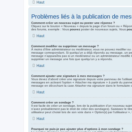
Haut
Problèmes liés à la publication de me
Comment créer un nouveau sujet ou poster une réponse ?
Cliquez sur le bouton « Nouveau » depuis la page d’un forum ou « Répondr
des forums, exemple : Vous
pouvez
poster de nouveaux sujets, Vous
pou
Haut
Comment modifier ou supprimer un message ?
À moins d’être administrateur ou modérateur, vous ne pouvez modifier ou
message correspondant. Si quelqu’un a déjà répondu au message, un petit te
message n’apparaîtra pas si un modérateur ou un administrateur modifie le 
supprimer un message une fois que quelqu’un y a répondu.
Haut
Comment ajouter une signature à mes messages ?
Vous devez d’abord créer une signature depuis votre panneau de l’utilisa
messages en activant l’option « Attacher ma signature » à partir du pannea
message en décochant la case
Attacher ma signature
dans le formulaire
Haut
Comment créer un sondage ?
Il est facile de créer un sondage, lors de la publication d’un nouveau suje
n’avez probablement pas le droit de créer des sondages). Saisissez le ti
utilisateur peut choisir lors de son vote dans « Option(s) par l’utilisateur »
Haut
Pourquoi ne puis-je pas ajouter plus d’options à mon sondage ?