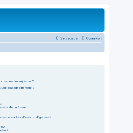
S’enregistrer
Connexion
et comment les rejoindre ?
 une couleur différente ?
!
s !
membre de ce forum !
eurs de ma liste d’amis ou d’ignorés ?
ltat ?
nche ?!