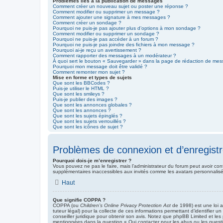
Problèmes liés à la publication de messages
Comment créer un nouveau sujet ou poster une réponse ?
Comment modifier ou supprimer un message ?
Comment ajouter une signature à mes messages ?
Comment créer un sondage ?
Pourquoi ne puis-je pas ajouter plus d’options à mon sondage ?
Comment modifier ou supprimer un sondage ?
Pourquoi ne puis-je pas accéder à un forum ?
Pourquoi ne puis-je pas joindre des fichiers à mon message ?
Pourquoi ai-je reçu un avertissement ?
Comment rapporter des messages à un modérateur ?
À quoi sert le bouton « Sauvegarder » dans la page de rédaction de me
Pourquoi mon message doit être validé ?
Comment remonter mon sujet ?
Mise en forme et types de sujets
Que sont les BBCodes ?
Puis-je utiliser le HTML ?
Que sont les smileys ?
Puis-je publier des images ?
Que sont les annonces globales ?
Que sont les annonces ?
Que sont les sujets épinglés ?
Que sont les sujets verrouillés ?
Que sont les icônes de sujet ?
Problèmes de connexion et d’enregist
Pourquoi dois-je m’enregistrer ?
Vous pouvez ne pas le faire, mais l’administrateur du forum peut avoir conf
supplémentaires inaccessibles aux invités comme les avatars personnalisés
Haut
Que signifie COPPA ?
COPPA (ou
Children’s Online Privacy Protection Act
de 1998) est une loi a
tuteur légal) pour la collecte de ces informations permettant d’identifier
conseiller juridique pour obtenir son avis. Notez que phpBB Limited et les
mentionnées dans la question « Qui contacter pour les abus ou les quest