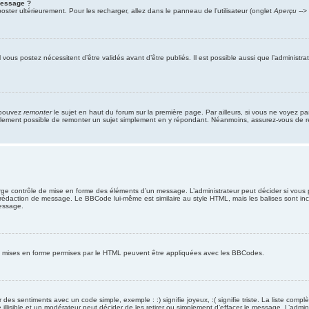
message ?
ter ultérieurement. Pour les recharger, allez dans le panneau de l’utilisateur (onglet
Aperçu -->
ous postez nécessitent d’être validés avant d’être publiés. Il est possible aussi que l’administ
s pouvez
remonter
le sujet en haut du forum sur la première page. Par ailleurs, si vous ne voyez pa
 également possible de remonter un sujet simplement en y répondant. Néanmoins, assurez-vous de re
ge contrôle de mise en forme des éléments d’un message. L’administrateur peut décider si vous 
édaction de message. Le BBCode lui-même est similaire au style HTML, mais les balises sont inclus
essage.
des mises en forme permises par le HTML peuvent être appliquées avec les BBCodes.
des sentiments avec un code simple, exemple : :) signifie joyeux, :( signifie triste. La liste com
llisible et un modérateur peut décider de les retirer ou simplement d’effacer le message. L’admi