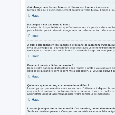
J’ai changé mon fuseau horaire et l’heure est toujours incorrecte !
Si vous êtes sûr d’avoir correctement paramétré votre fuseau horaire et que
Haut
Ma langue n’est pas dans la liste !
La raison la plus probable est que l’administrateur n’a pas installé votre
pas, n’hésitez pas à créer et partager une nouvelle traduction. Vous trouv
Haut
A quoi correspondent les images à proximité de mon nom d’utilisateu
Il y a deux images qui peuvent être associées avec votre nom d’utilisateu
messages ou votre statut sur le forum. La seconde image, souvent plus 
Haut
Comment puis-je afficher un avatar ?
Depuis votre panneau d’utilisateur, dans l’onglet « profil » vous pouvez aj
décider de la manière dont ils sont mis à disposition. Si vous ne pouvez pa
Haut
Qu’est-ce que mon rang et comment le modifier ?
Les rangs, qui peuvent être associés au nom d’utilisateur, indiquent le n
rang car il est paramétré par l’administrateur du forum. Évitez de poster 
administrateur) peut facilement abaisser votre compteur de messages.
Haut
Lorsque je clique sur le lien
courriel
d’un membre, on me demande de
Seuls les membres peuvent s’envoyer des courriels via le formulaire intégré (