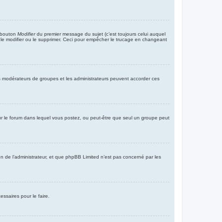
e bouton
Modifier
du premier message du sujet (c’est toujours celui auquel
t le modifier ou le supprimer. Ceci pour empêcher le trucage en changeant
 les modérateurs de groupes et les administrateurs peuvent accorder ces
s pour le forum dans lequel vous postez, ou peut-être que seul un groupe peut
n de l’administrateur, et que phpBB Limited n’est pas concerné par les
ssaires pour le faire.