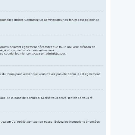
 souhaitez utiliser. Contactez un administrateur du forum pour obtenir de
ins forums peuvent également nécessiter que toute nouvelle création de
çu un courriel, suivez ses instructions.
sse courriel fournie, contactez un administrateur.
eur du forum pour vérifier que vous n’avez pas été banni. Il est également
aille de la base de données. Si cela vous arrive, tentez de vous ré-
iquez sur
J’ai oublié mon mot de passe
. Suivez les instructions énoncées