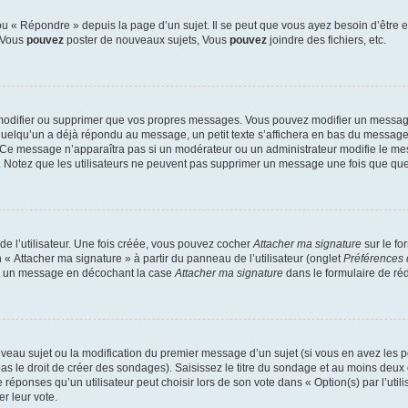
 « Répondre » depuis la page d’un sujet. Il se peut que vous ayez besoin d’être e
: Vous
pouvez
poster de nouveaux sujets, Vous
pouvez
joindre des fichiers, etc.
modifier ou supprimer que vos propres messages. Vous pouvez modifier un message
lqu’un a déjà répondu au message, un petit texte s’affichera en bas du message ind
n. Ce message n’apparaîtra pas si un modérateur ou un administrateur modifie le mes
ive. Notez que les utilisateurs ne peuvent pas supprimer un message une fois que qu
e l’utilisateur. Une fois créée, vous pouvez cocher
Attacher ma signature
sur le fo
 « Attacher ma signature » à partir du panneau de l’utilisateur (onglet
Préférences 
 à un message en décochant la case
Attacher ma signature
dans le formulaire de ré
ouveau sujet ou la modification du premier message d’un sujet (si vous en avez les p
 le droit de créer des sondages). Saisissez le titre du sondage et au moins deux o
onses qu’un utilisateur peut choisir lors de son vote dans « Option(s) par l’utilis
er leur vote.