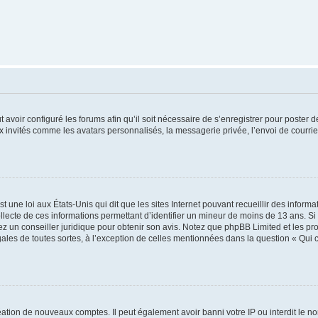
t avoir configuré les forums afin qu’il soit nécessaire de s’enregistrer pour poster
x invités comme les avatars personnalisés, la messagerie privée, l’envoi de courri
t une loi aux États-Unis qui dit que les sites Internet pouvant recueillir des infor
ollecte de ces informations permettant d’identifier un mineur de moins de 13 ans. S
tez un conseiller juridique pour obtenir son avis. Notez que phpBB Limited et les pr
gales de toutes sortes, à l’exception de celles mentionnées dans la question « Qui
réation de nouveaux comptes. Il peut également avoir banni votre IP ou interdit le no