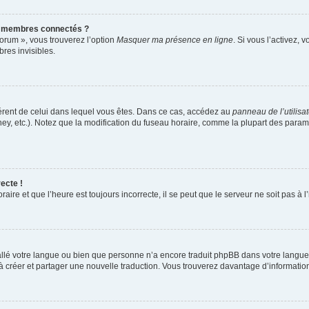
s membres connectés ?
forum », vous trouverez l’option
Masquer ma présence en ligne
. Si vous l’activez, 
es invisibles.
ifférent de celui dans lequel vous êtes. Dans ce cas, accédez au
panneau de l’utilisa
ney, etc.). Notez que la modification du fuseau horaire, comme la plupart des para
ecte !
aire et que l’heure est toujours incorrecte, il se peut que le serveur ne soit pas à
nstallé votre langue ou bien que personne n’a encore traduit phpBB dans votre lang
s à créer et partager une nouvelle traduction. Vous trouverez davantage d’information