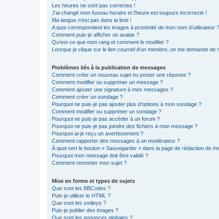
Les heures ne sont pas correctes !
J’ai changé mon fuseau horaire et l’heure est toujours incorrecte !
Ma langue n’est pas dans la liste !
A quoi correspondent les images à proximité de mon nom d’utilisateur 
Comment puis-je afficher un avatar ?
Qu’est-ce que mon rang et comment le modifier ?
Lorsque je clique sur le lien
courriel
d’un membre, on me demande de m
Problèmes liés à la publication de messages
Comment créer un nouveau sujet ou poster une réponse ?
Comment modifier ou supprimer un message ?
Comment ajouter une signature à mes messages ?
Comment créer un sondage ?
Pourquoi ne puis-je pas ajouter plus d’options à mon sondage ?
Comment modifier ou supprimer un sondage ?
Pourquoi ne puis-je pas accéder à un forum ?
Pourquoi ne puis-je pas joindre des fichiers à mon message ?
Pourquoi ai-je reçu un avertissement ?
Comment rapporter des messages à un modérateur ?
À quoi sert le bouton « Sauvegarder » dans la page de rédaction de 
Pourquoi mon message doit être validé ?
Comment remonter mon sujet ?
Mise en forme et types de sujets
Que sont les BBCodes ?
Puis-je utiliser le HTML ?
Que sont les smileys ?
Puis-je publier des images ?
Que sont les annonces globales ?