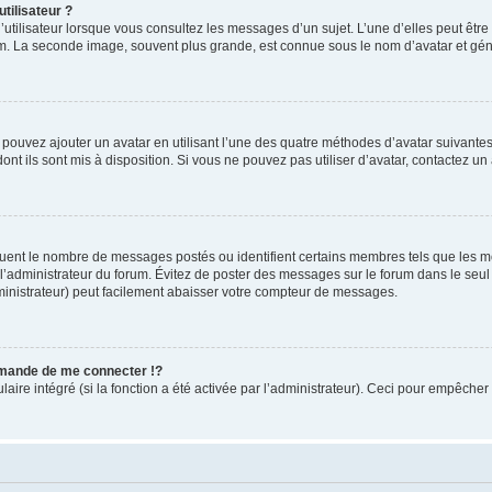
tilisateur ?
utilisateur lorsque vous consultez les messages d’un sujet. L’une d’elles peut êtr
rum. La seconde image, souvent plus grande, est connue sous le nom d’avatar et 
s pouvez ajouter un avatar en utilisant l’une des quatre méthodes d’avatar suivantes 
ont ils sont mis à disposition. Si vous ne pouvez pas utiliser d’avatar, contactez un
iquent le nombre de messages postés ou identifient certains membres tels que les 
ar l’administrateur du forum. Évitez de poster des messages sur le forum dans le seu
ministrateur) peut facilement abaisser votre compteur de messages.
mande de me connecter !?
re intégré (si la fonction a été activée par l’administrateur). Ceci pour empêcher l’u