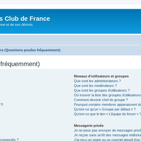
és Club de France
enne et de ses dérivés.
ons (Questions posées fréquemment)
s fréquemment)
Niveaux d’utilisateurs et groupes
Que sont les administrateurs ?
Que sont les modérateurs ?
Que sont les groupes d’utilisateurs ?
Où trouver la liste des groupes d’utilisateur
Comment devenir chef de groupe ?
 ?!
Pourquoi certains membres apparaissent dan
Qu’est-ce qu’un « Groupe par défaut » ?
Qu’est-ce que le lien « L’équipe du forum » 
Messagerie privée
Je ne peux pas envoyer de messages privé
Je reçois sans arrêt des messages indésira
 connectés ?
J’ai reçu un spam ou un courriel abusif d’u