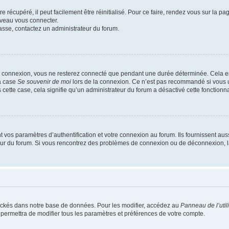
 récupéré, il peut facilement être réinitialisé. Pour ce faire, rendez vous sur la p
uveau vous connecter.
passe, contactez un administrateur du forum.
e connexion, vous ne resterez connecté que pendant une durée déterminée. Cela em
la case
Se souvenir de moi
lors de la connexion. Ce n’est pas recommandé si vous u
s cette case, cela signifie qu’un administrateur du forum a désactivé cette fonctionna
os paramètres d’authentification et votre connexion au forum. Ils fournissent aussi
teur du forum. Si vous rencontrez des problèmes de connexion ou de déconnexion, l
ockés dans notre base de données. Pour les modifier, accédez au
Panneau de l’util
 permettra de modifier tous les paramètres et préférences de votre compte.