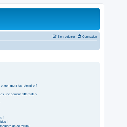
S’enregistrer
Connexion
s et comment les rejoindre ?
s une couleur différente ?
?
s !
bles !
n membre de ce forum !