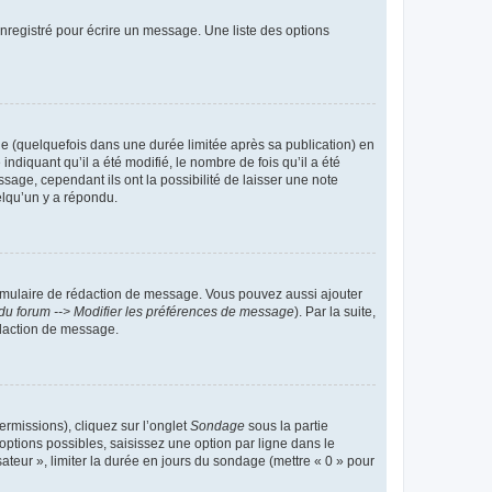
nregistré pour écrire un message. Une liste des options
 (quelquefois dans une durée limitée après sa publication) en
iquant qu’il a été modifié, le nombre de fois qu’il a été
sage, cependant ils ont la possibilité de laisser une note
elqu’un y a répondu.
rmulaire de rédaction de message. Vous pouvez aussi ajouter
du forum --> Modifier les préférences de message
). Par la suite,
daction de message.
ermissions), cliquez sur l’onglet
Sondage
sous la partie
ptions possibles, saisissez une option par ligne dans le
ateur », limiter la durée en jours du sondage (mettre « 0 » pour