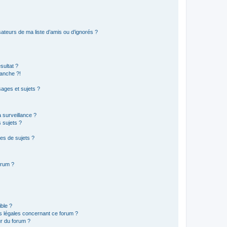
ateurs de ma liste d’amis ou d’ignorés ?
sultat ?
anche ?!
ages et sujets ?
a surveillance ?
 sujets ?
es de sujets ?
orum ?
ible ?
ns légales concernant ce forum ?
r du forum ?