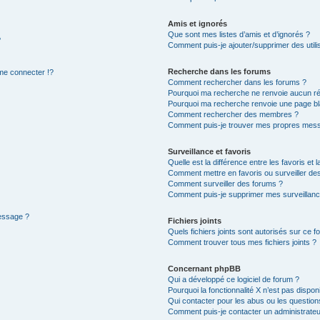
Amis et ignorés
Que sont mes listes d’amis et d’ignorés ?
?
Comment puis-je ajouter/supprimer des utilis
Recherche dans les forums
e connecter !?
Comment rechercher dans les forums ?
Pourquoi ma recherche ne renvoie aucun ré
Pourquoi ma recherche renvoie une page bl
Comment rechercher des membres ?
Comment puis-je trouver mes propres mess
Surveillance et favoris
Quelle est la différence entre les favoris et l
Comment mettre en favoris ou surveiller des
Comment surveiller des forums ?
Comment puis-je supprimer mes surveillanc
message ?
Fichiers joints
Quels fichiers joints sont autorisés sur ce f
Comment trouver tous mes fichiers joints ?
Concernant phpBB
Qui a développé ce logiciel de forum ?
Pourquoi la fonctionnalité X n’est pas dispon
Qui contacter pour les abus ou les questio
Comment puis-je contacter un administrateu