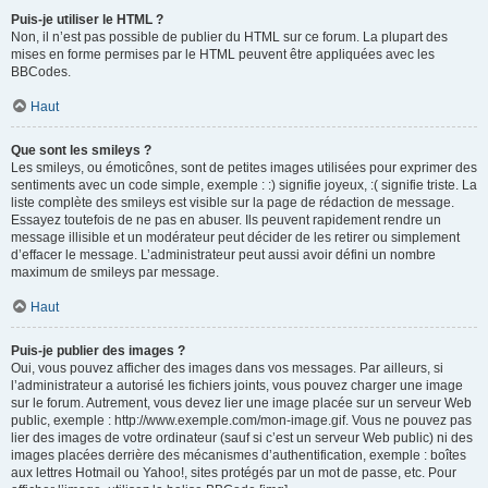
Puis-je utiliser le HTML ?
Non, il n’est pas possible de publier du HTML sur ce forum. La plupart des
mises en forme permises par le HTML peuvent être appliquées avec les
BBCodes.
Haut
Que sont les smileys ?
Les smileys, ou émoticônes, sont de petites images utilisées pour exprimer des
sentiments avec un code simple, exemple : :) signifie joyeux, :( signifie triste. La
liste complète des smileys est visible sur la page de rédaction de message.
Essayez toutefois de ne pas en abuser. Ils peuvent rapidement rendre un
message illisible et un modérateur peut décider de les retirer ou simplement
d’effacer le message. L’administrateur peut aussi avoir défini un nombre
maximum de smileys par message.
Haut
Puis-je publier des images ?
Oui, vous pouvez afficher des images dans vos messages. Par ailleurs, si
l’administrateur a autorisé les fichiers joints, vous pouvez charger une image
sur le forum. Autrement, vous devez lier une image placée sur un serveur Web
public, exemple : http://www.exemple.com/mon-image.gif. Vous ne pouvez pas
lier des images de votre ordinateur (sauf si c’est un serveur Web public) ni des
images placées derrière des mécanismes d’authentification, exemple : boîtes
aux lettres Hotmail ou Yahoo!, sites protégés par un mot de passe, etc. Pour