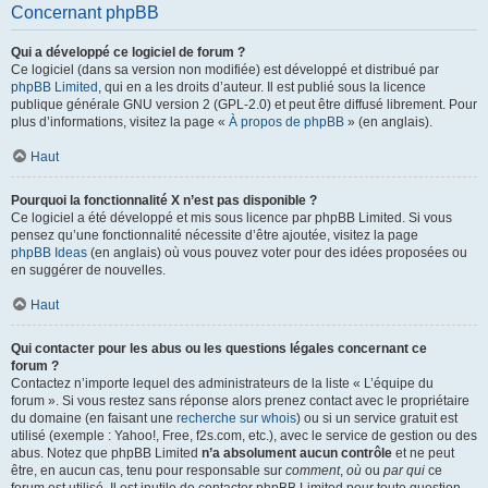
Concernant phpBB
Qui a développé ce logiciel de forum ?
Ce logiciel (dans sa version non modifiée) est développé et distribué par
phpBB Limited
, qui en a les droits d’auteur. Il est publié sous la licence
publique générale GNU version 2 (GPL-2.0) et peut être diffusé librement. Pour
plus d’informations, visitez la page «
À propos de phpBB
» (en anglais).
Haut
Pourquoi la fonctionnalité X n’est pas disponible ?
Ce logiciel a été développé et mis sous licence par phpBB Limited. Si vous
pensez qu’une fonctionnalité nécessite d’être ajoutée, visitez la page
phpBB Ideas
(en anglais) où vous pouvez voter pour des idées proposées ou
en suggérer de nouvelles.
Haut
Qui contacter pour les abus ou les questions légales concernant ce
forum ?
Contactez n’importe lequel des administrateurs de la liste « L’équipe du
forum ». Si vous restez sans réponse alors prenez contact avec le propriétaire
du domaine (en faisant une
recherche sur whois
) ou si un service gratuit est
utilisé (exemple : Yahoo!, Free, f2s.com, etc.), avec le service de gestion ou des
abus. Notez que phpBB Limited
n’a absolument aucun contrôle
et ne peut
être, en aucun cas, tenu pour responsable sur
comment
,
où
ou
par qui
ce