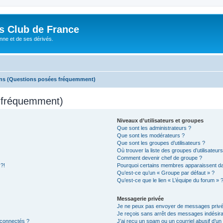
és Club de France
enne et de ses dérivés.
ons (Questions posées fréquemment)
s fréquemment)
Niveaux d’utilisateurs et groupes
Que sont les administrateurs ?
Que sont les modérateurs ?
Que sont les groupes d’utilisateurs ?
Où trouver la liste des groupes d’utilisateur
Comment devenir chef de groupe ?
 ?!
Pourquoi certains membres apparaissent dan
Qu’est-ce qu’un « Groupe par défaut » ?
Qu’est-ce que le lien « L’équipe du forum » 
Messagerie privée
Je ne peux pas envoyer de messages privé
Je reçois sans arrêt des messages indésira
 connectés ?
J’ai reçu un spam ou un courriel abusif d’u