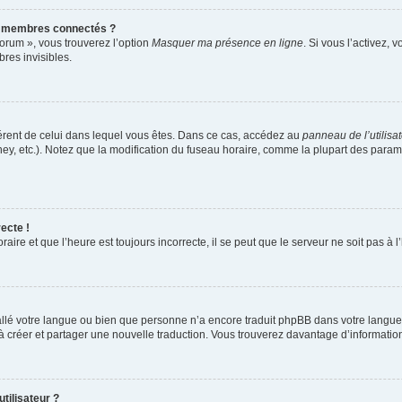
s membres connectés ?
forum », vous trouverez l’option
Masquer ma présence en ligne
. Si vous l’activez, 
es invisibles.
ifférent de celui dans lequel vous êtes. Dans ce cas, accédez au
panneau de l’utilisa
ney, etc.). Notez que la modification du fuseau horaire, comme la plupart des para
ecte !
aire et que l’heure est toujours incorrecte, il se peut que le serveur ne soit pas à
nstallé votre langue ou bien que personne n’a encore traduit phpBB dans votre lang
s à créer et partager une nouvelle traduction. Vous trouverez davantage d’information
tilisateur ?