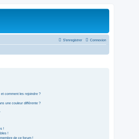
S’enregistrer
Connexion
s et comment les rejoindre ?
s une couleur différente ?
?
s !
bles !
n membre de ce forum !