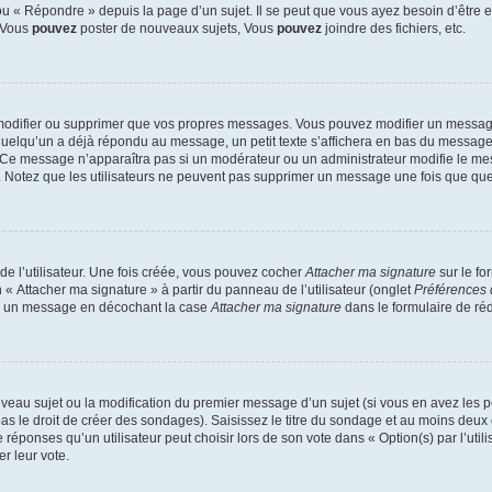
 « Répondre » depuis la page d’un sujet. Il se peut que vous ayez besoin d’être e
: Vous
pouvez
poster de nouveaux sujets, Vous
pouvez
joindre des fichiers, etc.
modifier ou supprimer que vos propres messages. Vous pouvez modifier un message
lqu’un a déjà répondu au message, un petit texte s’affichera en bas du message ind
n. Ce message n’apparaîtra pas si un modérateur ou un administrateur modifie le mes
ive. Notez que les utilisateurs ne peuvent pas supprimer un message une fois que qu
e l’utilisateur. Une fois créée, vous pouvez cocher
Attacher ma signature
sur le fo
 « Attacher ma signature » à partir du panneau de l’utilisateur (onglet
Préférences 
 à un message en décochant la case
Attacher ma signature
dans le formulaire de ré
ouveau sujet ou la modification du premier message d’un sujet (si vous en avez les p
 le droit de créer des sondages). Saisissez le titre du sondage et au moins deux o
onses qu’un utilisateur peut choisir lors de son vote dans « Option(s) par l’utilis
er leur vote.