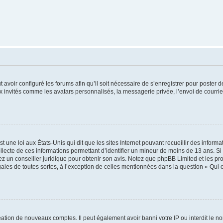
t avoir configuré les forums afin qu’il soit nécessaire de s’enregistrer pour poster
x invités comme les avatars personnalisés, la messagerie privée, l’envoi de courri
t une loi aux États-Unis qui dit que les sites Internet pouvant recueillir des infor
ollecte de ces informations permettant d’identifier un mineur de moins de 13 ans. S
tez un conseiller juridique pour obtenir son avis. Notez que phpBB Limited et les pr
gales de toutes sortes, à l’exception de celles mentionnées dans la question « Qui
réation de nouveaux comptes. Il peut également avoir banni votre IP ou interdit le no