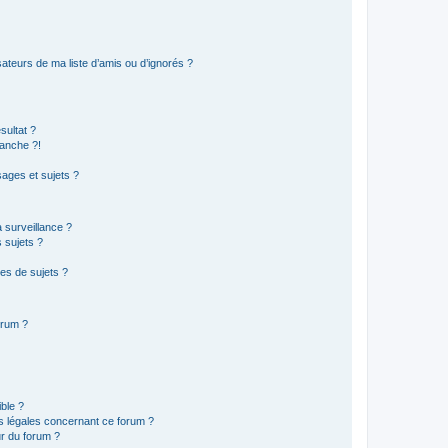
ateurs de ma liste d’amis ou d’ignorés ?
sultat ?
anche ?!
ages et sujets ?
a surveillance ?
 sujets ?
es de sujets ?
orum ?
ible ?
ns légales concernant ce forum ?
r du forum ?