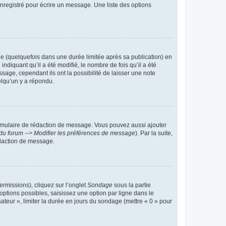
nregistré pour écrire un message. Une liste des options
 (quelquefois dans une durée limitée après sa publication) en
iquant qu’il a été modifié, le nombre de fois qu’il a été
sage, cependant ils ont la possibilité de laisser une note
elqu’un y a répondu.
rmulaire de rédaction de message. Vous pouvez aussi ajouter
du forum --> Modifier les préférences de message
). Par la suite,
daction de message.
ermissions), cliquez sur l’onglet
Sondage
sous la partie
ptions possibles, saisissez une option par ligne dans le
ateur », limiter la durée en jours du sondage (mettre « 0 » pour