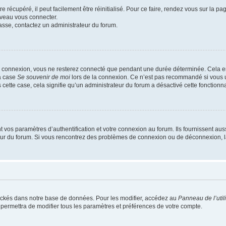
 récupéré, il peut facilement être réinitialisé. Pour ce faire, rendez vous sur la p
uveau vous connecter.
passe, contactez un administrateur du forum.
e connexion, vous ne resterez connecté que pendant une durée déterminée. Cela em
la case
Se souvenir de moi
lors de la connexion. Ce n’est pas recommandé si vous u
s cette case, cela signifie qu’un administrateur du forum a désactivé cette fonctionna
os paramètres d’authentification et votre connexion au forum. Ils fournissent aussi
teur du forum. Si vous rencontrez des problèmes de connexion ou de déconnexion, l
ockés dans notre base de données. Pour les modifier, accédez au
Panneau de l’util
 permettra de modifier tous les paramètres et préférences de votre compte.