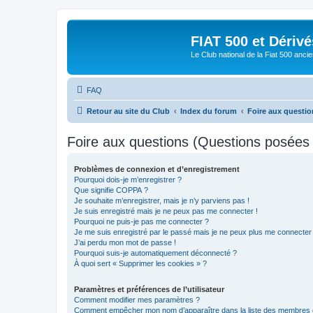
FIAT 500 et Dériv
Le Club national de la Fiat 500 anci
FAQ
Retour au site du Club
Index du forum
Foire aux questi
Foire aux questions (Questions posée
Problèmes de connexion et d’enregistrement
Pourquoi dois-je m’enregistrer ?
Que signifie COPPA ?
Je souhaite m’enregistrer, mais je n’y parviens pas !
Je suis enregistré mais je ne peux pas me connecter !
Pourquoi ne puis-je pas me connecter ?
Je me suis enregistré par le passé mais je ne peux plus me connecter
J’ai perdu mon mot de passe !
Pourquoi suis-je automatiquement déconnecté ?
À quoi sert « Supprimer les cookies » ?
Paramètres et préférences de l’utilisateur
Comment modifier mes paramètres ?
Comment empêcher mon nom d’apparaître dans la liste des membres