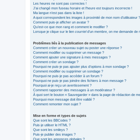
Les heures ne sont pas correctes !
J’ai changé mon fuseau horaire et l’heure est toujours incorrecte !
Ma langue n’est pas dans la liste !
A quoi correspondent les images à proximité de mon nom d’utilisateur 
Comment puis-je afficher un avatar ?
Qu’est-ce que mon rang et comment le modifier ?
Lorsque je clique sur le lien
courriel
d’un membre, on me demande de m
Problèmes liés à la publication de messages
Comment créer un nouveau sujet ou poster une réponse ?
Comment modifier ou supprimer un message ?
Comment ajouter une signature à mes messages ?
Comment créer un sondage ?
Pourquoi ne puis-je pas ajouter plus d’options à mon sondage ?
Comment modifier ou supprimer un sondage ?
Pourquoi ne puis-je pas accéder à un forum ?
Pourquoi ne puis-je pas joindre des fichiers à mon message ?
Pourquoi ai-je reçu un avertissement ?
Comment rapporter des messages à un modérateur ?
À quoi sert le bouton « Sauvegarder » dans la page de rédaction de 
Pourquoi mon message doit être validé ?
Comment remonter mon sujet ?
Mise en forme et types de sujets
Que sont les BBCodes ?
Puis-je utiliser le HTML ?
Que sont les smileys ?
Puis-je publier des images ?
Que sont les annonces globales ?