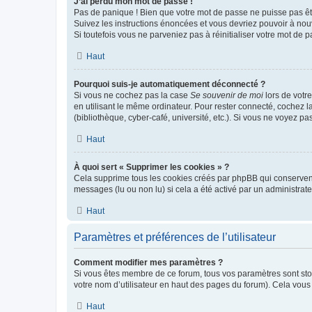
J’ai perdu mon mot de passe !
Pas de panique ! Bien que votre mot de passe ne puisse pas être
Suivez les instructions énoncées et vous devriez pouvoir à no
Si toutefois vous ne parveniez pas à réinitialiser votre mot de 
Haut
Pourquoi suis-je automatiquement déconnecté ?
Si vous ne cochez pas la case
Se souvenir de moi
lors de votr
en utilisant le même ordinateur. Pour rester connecté, cochez 
(bibliothèque, cyber-café, université, etc.). Si vous ne voyez pa
Haut
À quoi sert « Supprimer les cookies » ?
Cela supprime tous les cookies créés par phpBB qui conservent v
messages (lu ou non lu) si cela a été activé par un administra
Haut
Paramètres et préférences de l’utilisateur
Comment modifier mes paramètres ?
Si vous êtes membre de ce forum, tous vos paramètres sont st
votre nom d’utilisateur en haut des pages du forum). Cela vous
Haut