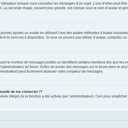
utilisateur lorsque vous consultez les messages d’un sujet. L’une d’elles peut êtr
rum. La seconde image, souvent plus grande, est connue sous le nom d’avatar et 
s pouvez ajouter un avatar en utilisant l’une des quatre méthodes d’avatar suivantes 
ont ils sont mis à disposition. Si vous ne pouvez pas utiliser d’avatar, contactez un
iquent le nombre de messages postés ou identifient certains membres tels que les 
ar l’administrateur du forum. Évitez de poster des messages sur le forum dans le seu
ministrateur) peut facilement abaisser votre compteur de messages.
mande de me connecter !?
re intégré (si la fonction a été activée par l’administrateur). Ceci pour empêcher l’u