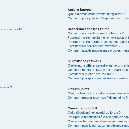
Amis et ignorés
Que sont mes listes d’amis et d’ignorés ?
?
Comment puis-je ajouter/supprimer des utilis
Recherche dans les forums
e connecter !?
Comment rechercher dans les forums ?
Pourquoi ma recherche ne renvoie aucun ré
Pourquoi ma recherche renvoie une page bl
Comment rechercher des membres ?
Comment puis-je trouver mes propres mess
Surveillance et favoris
Quelle est la différence entre les favoris et l
Comment mettre en favoris ou surveiller des
Comment surveiller des forums ?
Comment puis-je supprimer mes surveillanc
message ?
Fichiers joints
Quels fichiers joints sont autorisés sur ce f
Comment trouver tous mes fichiers joints ?
Concernant phpBB
Qui a développé ce logiciel de forum ?
Pourquoi la fonctionnalité X n’est pas dispon
Qui contacter pour les abus ou les questio
Comment puis-je contacter un administrateu