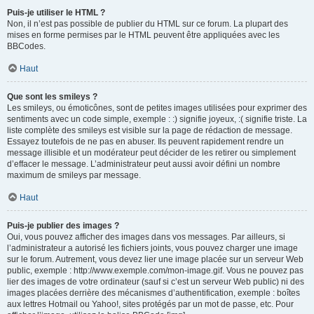
Puis-je utiliser le HTML ?
Non, il n’est pas possible de publier du HTML sur ce forum. La plupart des
mises en forme permises par le HTML peuvent être appliquées avec les
BBCodes.
Haut
Que sont les smileys ?
Les smileys, ou émoticônes, sont de petites images utilisées pour exprimer des
sentiments avec un code simple, exemple : :) signifie joyeux, :( signifie triste. La
liste complète des smileys est visible sur la page de rédaction de message.
Essayez toutefois de ne pas en abuser. Ils peuvent rapidement rendre un
message illisible et un modérateur peut décider de les retirer ou simplement
d’effacer le message. L’administrateur peut aussi avoir défini un nombre
maximum de smileys par message.
Haut
Puis-je publier des images ?
Oui, vous pouvez afficher des images dans vos messages. Par ailleurs, si
l’administrateur a autorisé les fichiers joints, vous pouvez charger une image
sur le forum. Autrement, vous devez lier une image placée sur un serveur Web
public, exemple : http://www.exemple.com/mon-image.gif. Vous ne pouvez pas
lier des images de votre ordinateur (sauf si c’est un serveur Web public) ni des
images placées derrière des mécanismes d’authentification, exemple : boîtes
aux lettres Hotmail ou Yahoo!, sites protégés par un mot de passe, etc. Pour