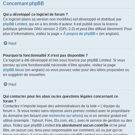
Concernant phpBB
Qui a développé ce logiciel de forum ?
Ce logiciel (dans sa version non modifiée) est développé et distribué par
phpBB Limited
, qui en a les droits d’auteur. Il est publié sous la licence
publique générale GNU version 2 (GPL-2.0) et peut être diffusé librement. Pour
plus d’informations, visitez la page «
À propos de phpBB
» (en anglais).
Haut
Pourquoi la fonctionnalité X n’est pas disponible ?
Ce logiciel a été développé et mis sous licence par phpBB Limited. Si vous
pensez qu’une fonctionnalité nécessite d’être ajoutée, visitez la page
phpBB Ideas
(en anglais) où vous pouvez voter pour des idées proposées ou
en suggérer de nouvelles.
Haut
Qui contacter pour les abus ou les questions légales concernant ce
forum ?
Contactez n’importe lequel des administrateurs de la liste « L’équipe du
forum ». Si vous restez sans réponse alors prenez contact avec le propriétaire
du domaine (en faisant une
recherche sur whois
) ou si un service gratuit est
utilisé (exemple : Yahoo!, Free, f2s.com, etc.), avec le service de gestion ou des
abus. Notez que phpBB Limited
n’a absolument aucun contrôle
et ne peut
être, en aucun cas, tenu pour responsable sur
comment
,
où
ou
par qui
ce