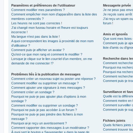
Paramètres et préférences de l’utilisateur
Messagerie privée
Comment modifier mes paramètres ?
Je ne peux pas envo
Comment empêcher mon nom d’apparaître dans la liste des
Je reçois sans arrêt
membres connectés ?
J’ai reçu un spam ou
Les heures ne sont pas correctes !
forum !
J’ai changé mon fuseau horaire et l’heure est toujours
incorrecte !
Amis et ignorés
Ma langue n’est pas dans la liste !
Que sont mes listes 
A quoi correspondent les images à proximité de mon nom
Comment puis-je ajou
d’utilisateur ?
liste d’amis ou d’igno
Comment puis-je afficher un avatar ?
Qu’est-ce que mon rang et comment le modifier ?
Recherche dans le
Lorsque je clique sur le lien
courriel
d’un membre, on me
Comment rechercher
demande de me connecter !?
Pourquoi ma recherc
Pourquoi ma recherc
Problèmes liés à la publication de messages
Comment recherche
Comment créer un nouveau sujet ou poster une réponse ?
Comment puis-je tro
Comment modifier ou supprimer un message ?
Comment ajouter une signature à mes messages ?
Surveillance et favo
Comment créer un sondage ?
Quelle est la différen
Pourquoi ne puis-je pas ajouter plus d’options à mon
Comment mettre en fa
sondage ?
Comment surveiller 
Comment modifier ou supprimer un sondage ?
Comment puis-je sup
Pourquoi ne puis-je pas accéder à un forum ?
Pourquoi ne puis-je pas joindre des fichiers à mon
message ?
Fichiers joints
Pourquoi ai-je reçu un avertissement ?
Quels fichiers joints
Comment rapporter des messages à un modérateur ?
Comment trouver tous
À quoi sert le bouton « Sauvegarder » dans la page de