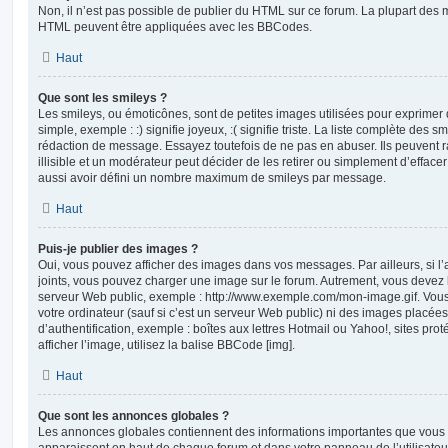
Non, il n’est pas possible de publier du HTML sur ce forum. La plupart des 
HTML peuvent être appliquées avec les BBCodes.
Haut
Que sont les smileys ?
Les smileys, ou émoticônes, sont de petites images utilisées pour exprime
simple, exemple : :) signifie joyeux, :( signifie triste. La liste complète des s
rédaction de message. Essayez toutefois de ne pas en abuser. Ils peuvent
illisible et un modérateur peut décider de les retirer ou simplement d’efface
aussi avoir défini un nombre maximum de smileys par message.
Haut
Puis-je publier des images ?
Oui, vous pouvez afficher des images dans vos messages. Par ailleurs, si l’a
joints, vous pouvez charger une image sur le forum. Autrement, vous devez 
serveur Web public, exemple : http://www.exemple.com/mon-image.gif. Vou
votre ordinateur (sauf si c’est un serveur Web public) ni des images placé
d’authentification, exemple : boîtes aux lettres Hotmail ou Yahoo!, sites pro
afficher l’image, utilisez la balise BBCode [img].
Haut
Que sont les annonces globales ?
Les annonces globales contiennent des informations importantes que vous d
apparaissent en haut de chaque forum et dans votre panneau de l’utilisateur