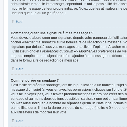
administrateur modifie le message, cependant ils ont la possibilité de laisse
modifié le message de leur propre initiative. Notez que les utilisateurs n
une fois que quelqu’un y a répondu.
Haut
Comment ajouter une signature à mes messages ?
Vous devez d’abord créer une signature depuis votre panneau de l’utilisate
cocher
Attacher ma signature
sur le formulaire de rédaction de message. Vo
signature par défaut à tous vos messages en activant l’option « Attacher ma
l’utilisateur (onglet
Préférences du forum --> Modifier les préférences de m
toujours empêcher une signature d’être ajoutée à un message en décochan
dans le formulaire de rédaction de message.
Haut
Comment créer un sondage ?
Il est facile de créer un sondage, lors de la publication d’un nouveau sujet 
message d’un sujet (si vous en avez les permissions), cliquez sur l’onglet
S
vous ne le voyez pas, vous n’avez probablement pas le droit de créer des so
sondage et au moins deux options possibles, saisissez une option par lig
pouvez aussi indiquer le nombre de réponses qu’un utilisateur peut choisir 
par l’utilisateur », limiter la durée en jours du sondage (mettre « 0 » pour un
aux utilisateurs de modifier leur vote.
Haut