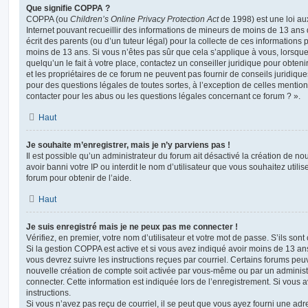
Que signifie COPPA ?
COPPA (ou
Children’s Online Privacy Protection Act
de 1998) est une loi aux
Internet pouvant recueillir des informations de mineurs de moins de 13 ans
écrit des parents (ou d’un tuteur légal) pour la collecte de ces informations 
moins de 13 ans. Si vous n’êtes pas sûr que cela s’applique à vous, lorsqu
quelqu’un le fait à votre place, contactez un conseiller juridique pour obte
et les propriétaires de ce forum ne peuvent pas fournir de conseils juridique
pour des questions légales de toutes sortes, à l’exception de celles mentio
contacter pour les abus ou les questions légales concernant ce forum ? ».
Haut
Je souhaite m’enregistrer, mais je n’y parviens pas !
Il est possible qu’un administrateur du forum ait désactivé la création de 
avoir banni votre IP ou interdit le nom d’utilisateur que vous souhaitez utili
forum pour obtenir de l’aide.
Haut
Je suis enregistré mais je ne peux pas me connecter !
Vérifiez, en premier, votre nom d’utilisateur et votre mot de passe. S’ils sont c
Si la gestion COPPA est active et si vous avez indiqué avoir moins de 13 ans
vous devrez suivre les instructions reçues par courriel. Certains forums pe
nouvelle création de compte soit activée par vous-même ou par un administ
connecter. Cette information est indiquée lors de l’enregistrement. Si vous a
instructions.
Si vous n’avez pas reçu de courriel, il se peut que vous ayez fourni une adre