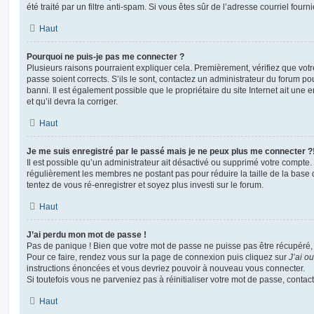
été traité par un filtre anti-spam. Si vous êtes sûr de l’adresse courriel fourn
Haut
Pourquoi ne puis-je pas me connecter ?
Plusieurs raisons pourraient expliquer cela. Premièrement, vérifiez que votre
passe soient corrects. S’ils le sont, contactez un administrateur du forum po
banni. Il est également possible que le propriétaire du site Internet ait une 
et qu’il devra la corriger.
Haut
Je me suis enregistré par le passé mais je ne peux plus me connecter ?
Il est possible qu’un administrateur ait désactivé ou supprimé votre compte. 
régulièrement les membres ne postant pas pour réduire la taille de la base 
tentez de vous ré-enregistrer et soyez plus investi sur le forum.
Haut
J’ai perdu mon mot de passe !
Pas de panique ! Bien que votre mot de passe ne puisse pas être récupéré, il 
Pour ce faire, rendez vous sur la page de connexion puis cliquez sur
J’ai o
instructions énoncées et vous devriez pouvoir à nouveau vous connecter.
Si toutefois vous ne parveniez pas à réinitialiser votre mot de passe, contac
Haut