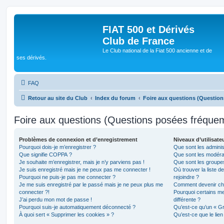
FIAT 500 et Dérivés
Club de France
Le Club national de la Fiat 500 ancienne et de
ses dérivés.
FAQ
Retour au site du Club
Index du forum
Foire aux questions (Questio
Foire aux questions (Questions posées fréqu
Problèmes de connexion et d’enregistrement
Niveaux d’utilisate
Pourquoi dois-je m’enregistrer ?
Que sont les adminis
Que signifie COPPA ?
Que sont les modéra
Je souhaite m’enregistrer, mais je n’y parviens pas !
Que sont les groupes 
Je suis enregistré mais je ne peux pas me connecter !
Où trouver la liste d
Pourquoi ne puis-je pas me connecter ?
rejoindre ?
Je me suis enregistré par le passé mais je ne peux plus me
Comment devenir ch
connecter ?!
Pourquoi certains m
J’ai perdu mon mot de passe !
différente ?
Pourquoi suis-je automatiquement déconnecté ?
Qu’est-ce qu’un « Gr
À quoi sert « Supprimer les cookies » ?
Qu’est-ce que le lien