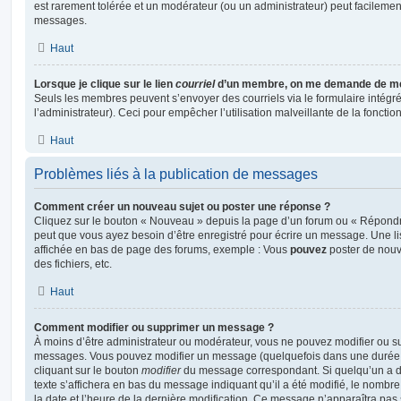
est rarement tolérée et un modérateur (ou un administrateur) peut facileme
messages.
Haut
Lorsque je clique sur le lien
courriel
d’un membre, on me demande de me
Seuls les membres peuvent s’envoyer des courriels via le formulaire intégré (
l’administrateur). Ceci pour empêcher l’utilisation malveillante de la fonctionn
Haut
Problèmes liés à la publication de messages
Comment créer un nouveau sujet ou poster une réponse ?
Cliquez sur le bouton « Nouveau » depuis la page d’un forum ou « Répondre 
peut que vous ayez besoin d’être enregistré pour écrire un message. Une li
affichée en bas de page des forums, exemple : Vous
pouvez
poster de nouv
des fichiers, etc.
Haut
Comment modifier ou supprimer un message ?
À moins d’être administrateur ou modérateur, vous ne pouvez modifier ou 
messages. Vous pouvez modifier un message (quelquefois dans une durée l
cliquant sur le bouton
modifier
du message correspondant. Si quelqu’un a d
texte s’affichera en bas du message indiquant qu’il a été modifié, le nombre 
la date et l’heure de la dernière modification. Ce message n’apparaîtra pas