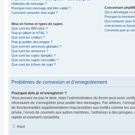
rédaction de message ?
Concernant phpB
Pourquoi mon message doit être validé ?
Qui a développé ce l
Comment remonter mon sujet ?
Pourquoi la fonctionn
Qui contacter pour l
Mise en forme et types de sujets
concernant ce forum
Que sont les BBCodes ?
Comment puis-je cont
Puis-je utiliser le HTML ?
Que sont les smileys ?
Puis-je publier des images ?
Que sont les annonces globales ?
Que sont les annonces ?
Que sont les sujets épinglés ?
Que sont les sujets verrouillés ?
Que sont les icônes de sujet ?
Problèmes de connexion et d’enregistrement
Pourquoi dois-je m’enregistrer ?
Vous pouvez ne pas le faire, mais l’administrateur du forum peut avoir configu
nécessaire de s’enregistrer pour poster des messages. Par ailleurs, l’enreg
de fonctionnalités supplémentaires inaccessibles aux invités comme les av
privée, l’envoi de courriels aux autres membres, l’adhésion à des groupes, 
rapide et vivement conseillée.
Haut