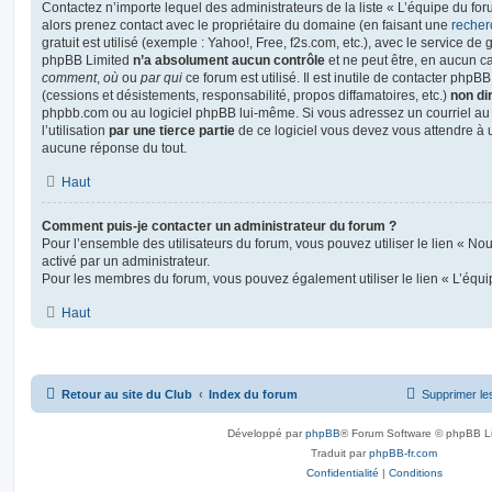
Contactez n’importe lequel des administrateurs de la liste « L’équipe du fo
alors prenez contact avec le propriétaire du domaine (en faisant une
recher
gratuit est utilisé (exemple : Yahoo!, Free, f2s.com, etc.), avec le service d
phpBB Limited
n’a absolument aucun contrôle
et ne peut être, en aucun c
comment
,
où
ou
par qui
ce forum est utilisé. Il est inutile de contacter phpB
(cessions et désistements, responsabilité, propos diffamatoires, etc.)
non di
phpbb.com ou au logiciel phpBB lui-même. Si vous adressez un courriel a
l’utilisation
par une tierce partie
de ce logiciel vous devez vous attendre à 
aucune réponse du tout.
Haut
Comment puis-je contacter un administrateur du forum ?
Pour l’ensemble des utilisateurs du forum, vous pouvez utiliser le lien « Nous
activé par un administrateur.
Pour les membres du forum, vous pouvez également utiliser le lien « L’équi
Haut
Retour au site du Club
Index du forum
Supprimer le
Développé par
phpBB
® Forum Software © phpBB L
Traduit par
phpBB-fr.com
Confidentialité
|
Conditions