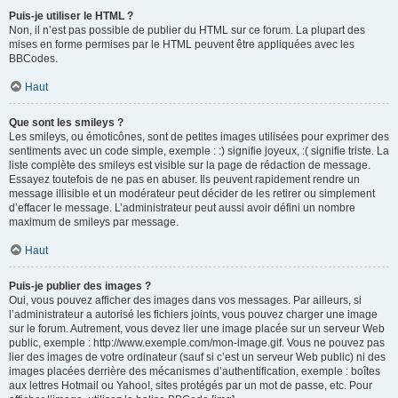
Puis-je utiliser le HTML ?
Non, il n’est pas possible de publier du HTML sur ce forum. La plupart des
mises en forme permises par le HTML peuvent être appliquées avec les
BBCodes.
Haut
Que sont les smileys ?
Les smileys, ou émoticônes, sont de petites images utilisées pour exprimer des
sentiments avec un code simple, exemple : :) signifie joyeux, :( signifie triste. La
liste complète des smileys est visible sur la page de rédaction de message.
Essayez toutefois de ne pas en abuser. Ils peuvent rapidement rendre un
message illisible et un modérateur peut décider de les retirer ou simplement
d’effacer le message. L’administrateur peut aussi avoir défini un nombre
maximum de smileys par message.
Haut
Puis-je publier des images ?
Oui, vous pouvez afficher des images dans vos messages. Par ailleurs, si
l’administrateur a autorisé les fichiers joints, vous pouvez charger une image
sur le forum. Autrement, vous devez lier une image placée sur un serveur Web
public, exemple : http://www.exemple.com/mon-image.gif. Vous ne pouvez pas
lier des images de votre ordinateur (sauf si c’est un serveur Web public) ni des
images placées derrière des mécanismes d’authentification, exemple : boîtes
aux lettres Hotmail ou Yahoo!, sites protégés par un mot de passe, etc. Pour