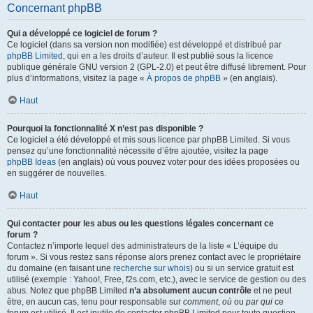
Concernant phpBB
Qui a développé ce logiciel de forum ?
Ce logiciel (dans sa version non modifiée) est développé et distribué par
phpBB Limited
, qui en a les droits d’auteur. Il est publié sous la licence
publique générale GNU version 2 (GPL-2.0) et peut être diffusé librement. Pour
plus d’informations, visitez la page «
À propos de phpBB
» (en anglais).
Haut
Pourquoi la fonctionnalité X n’est pas disponible ?
Ce logiciel a été développé et mis sous licence par phpBB Limited. Si vous
pensez qu’une fonctionnalité nécessite d’être ajoutée, visitez la page
phpBB Ideas
(en anglais) où vous pouvez voter pour des idées proposées ou
en suggérer de nouvelles.
Haut
Qui contacter pour les abus ou les questions légales concernant ce
forum ?
Contactez n’importe lequel des administrateurs de la liste « L’équipe du
forum ». Si vous restez sans réponse alors prenez contact avec le propriétaire
du domaine (en faisant une
recherche sur whois
) ou si un service gratuit est
utilisé (exemple : Yahoo!, Free, f2s.com, etc.), avec le service de gestion ou des
abus. Notez que phpBB Limited
n’a absolument aucun contrôle
et ne peut
être, en aucun cas, tenu pour responsable sur
comment
,
où
ou
par qui
ce