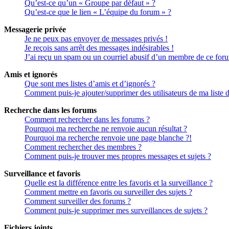
Qu’est-ce qu’un « Groupe par défaut » ?
Qu’est-ce que le lien « L’équipe du forum » ?
Messagerie privée
Je ne peux pas envoyer de messages privés !
Je reçois sans arrêt des messages indésirables !
J’ai reçu un spam ou un courriel abusif d’un membre de ce for
Amis et ignorés
Que sont mes listes d’amis et d’ignorés ?
Comment puis-je ajouter/supprimer des utilisateurs de ma liste 
Recherche dans les forums
Comment rechercher dans les forums ?
Pourquoi ma recherche ne renvoie aucun résultat ?
Pourquoi ma recherche renvoie une page blanche ?!
Comment rechercher des membres ?
Comment puis-je trouver mes propres messages et sujets ?
Surveillance et favoris
Quelle est la différence entre les favoris et la surveillance ?
Comment mettre en favoris ou surveiller des sujets ?
Comment surveiller des forums ?
Comment puis-je supprimer mes surveillances de sujets ?
Fichiers joints