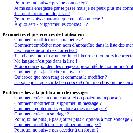
Pourquoi ne puis-je pas me connecter ?
Je me suis enregistré par le passé mais je ne peux plus me conne
J’ai perdu mon mot de passe !
Pourquoi suis-je automatiquement déconnecté ?
À quoi sert « Supprimer les cookies » ?
Paramètres et préférences de l’utilisateur
Comment modifier mes paramètres ?
Comment empêcher mon nom d’apparaître dans la liste des me
Les heures ne sont pas correctes !
J’ai changé mon fuseau horaire et l’heure est toujours incorrecte
Ma langue n’est pas dans la liste !
A quoi correspondent les images à proximité de mon nom d’util
Comment puis-je afficher un avatar ?
Qu’est-ce que mon rang et comment le modifier ?
Lorsque je clique sur le lien
courriel
d’un membre, on me deman
Problèmes liés à la publication de messages
Comment créer un nouveau sujet ou poster une réponse ?
Comment modifier ou supprimer un message ?
Comment ajouter une signature à mes messages ?
Comment créer un sondage ?
Pourquoi ne puis-je pas ajouter plus d’options à mon sondage ?
Comment modifier ou supprimer un sondage ?
Pourquoi ne puis-je pas accéder à un forum ?