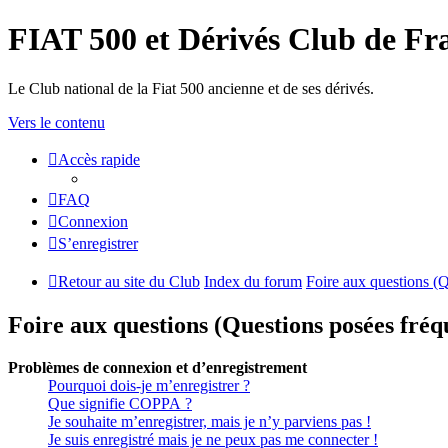
FIAT 500 et Dérivés Club de Fr
Le Club national de la Fiat 500 ancienne et de ses dérivés.
Vers le contenu
Accès rapide
FAQ
Connexion
S’enregistrer
Retour au site du Club
Index du forum
Foire aux questions (
Foire aux questions (Questions posées fr
Problèmes de connexion et d’enregistrement
Pourquoi dois-je m’enregistrer ?
Que signifie COPPA ?
Je souhaite m’enregistrer, mais je n’y parviens pas !
Je suis enregistré mais je ne peux pas me connecter !