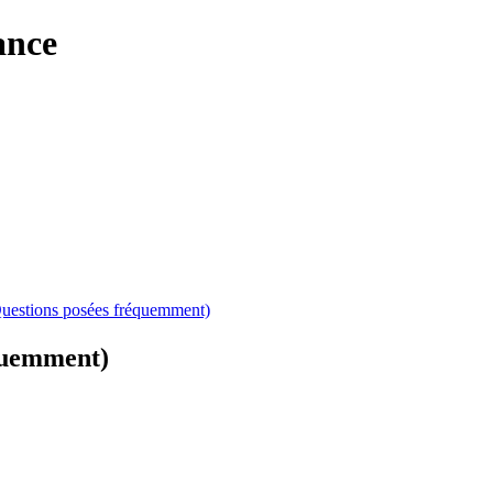
ance
Questions posées fréquemment)
équemment)