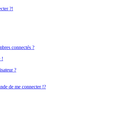
cter ?!
mbres connectés ?
 !
isateur ?
de de me connecter !?