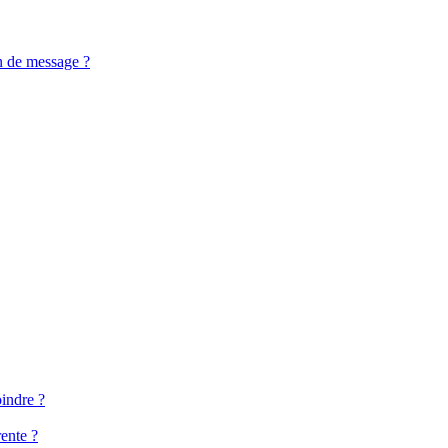
n de message ?
oindre ?
ente ?