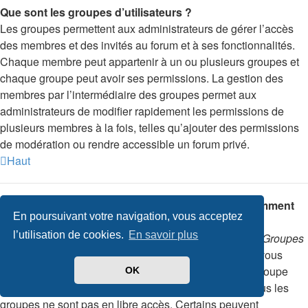
Que sont les groupes d’utilisateurs ?
Les groupes permettent aux administrateurs de gérer l’accès
des membres et des invités au forum et à ses fonctionnalités.
Chaque membre peut appartenir à un ou plusieurs groupes et
chaque groupe peut avoir ses permissions. La gestion des
membres par l’intermédiaire des groupes permet aux
administrateurs de modifier rapidement les permissions de
plusieurs membres à la fois, telles qu’ajouter des permissions
de modération ou rendre accessible un forum privé.
Haut
Où trouver la liste des groupes d’utilisateurs et comment
En poursuivant votre navigation, vous acceptez
les rejoindre ?
l’utilisation de cookies.
En savoir plus
Pour consulter la liste des groupes, cliquez sur le lien
Groupes
d’utilisateurs
depuis votre panneau de l’utilisateur. Si vous
souhaitez rejoindre un des groupes, sélectionnez le groupe
OK
désiré et cliquez sur le bouton approprié. Toutefois, tous les
groupes ne sont pas en libre accès. Certains peuvent