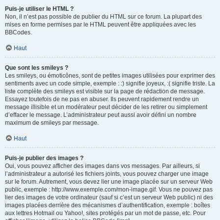
Puis-je utiliser le HTML ?
Non, il n’est pas possible de publier du HTML sur ce forum. La plupart des
mises en forme permises par le HTML peuvent être appliquées avec les
BBCodes.
Haut
Que sont les smileys ?
Les smileys, ou émoticônes, sont de petites images utilisées pour exprimer des
sentiments avec un code simple, exemple : :) signifie joyeux, :( signifie triste. La
liste complète des smileys est visible sur la page de rédaction de message.
Essayez toutefois de ne pas en abuser. Ils peuvent rapidement rendre un
message illisible et un modérateur peut décider de les retirer ou simplement
d’effacer le message. L’administrateur peut aussi avoir défini un nombre
maximum de smileys par message.
Haut
Puis-je publier des images ?
Oui, vous pouvez afficher des images dans vos messages. Par ailleurs, si
l’administrateur a autorisé les fichiers joints, vous pouvez charger une image
sur le forum. Autrement, vous devez lier une image placée sur un serveur Web
public, exemple : http://www.exemple.com/mon-image.gif. Vous ne pouvez pas
lier des images de votre ordinateur (sauf si c’est un serveur Web public) ni des
images placées derrière des mécanismes d’authentification, exemple : boîtes
aux lettres Hotmail ou Yahoo!, sites protégés par un mot de passe, etc. Pour