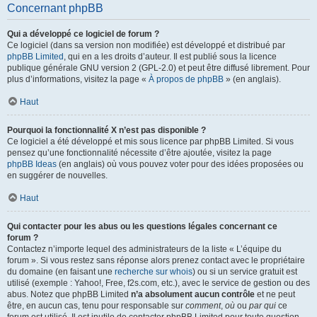
Concernant phpBB
Qui a développé ce logiciel de forum ?
Ce logiciel (dans sa version non modifiée) est développé et distribué par
phpBB Limited
, qui en a les droits d’auteur. Il est publié sous la licence
publique générale GNU version 2 (GPL-2.0) et peut être diffusé librement. Pour
plus d’informations, visitez la page «
À propos de phpBB
» (en anglais).
Haut
Pourquoi la fonctionnalité X n’est pas disponible ?
Ce logiciel a été développé et mis sous licence par phpBB Limited. Si vous
pensez qu’une fonctionnalité nécessite d’être ajoutée, visitez la page
phpBB Ideas
(en anglais) où vous pouvez voter pour des idées proposées ou
en suggérer de nouvelles.
Haut
Qui contacter pour les abus ou les questions légales concernant ce
forum ?
Contactez n’importe lequel des administrateurs de la liste « L’équipe du
forum ». Si vous restez sans réponse alors prenez contact avec le propriétaire
du domaine (en faisant une
recherche sur whois
) ou si un service gratuit est
utilisé (exemple : Yahoo!, Free, f2s.com, etc.), avec le service de gestion ou des
abus. Notez que phpBB Limited
n’a absolument aucun contrôle
et ne peut
être, en aucun cas, tenu pour responsable sur
comment
,
où
ou
par qui
ce