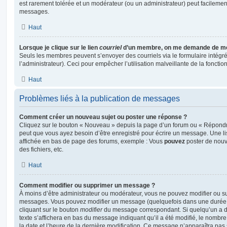
est rarement tolérée et un modérateur (ou un administrateur) peut facileme
messages.
Haut
Lorsque je clique sur le lien
courriel
d’un membre, on me demande de me
Seuls les membres peuvent s’envoyer des courriels via le formulaire intégré (
l’administrateur). Ceci pour empêcher l’utilisation malveillante de la fonctionn
Haut
Problèmes liés à la publication de messages
Comment créer un nouveau sujet ou poster une réponse ?
Cliquez sur le bouton « Nouveau » depuis la page d’un forum ou « Répondre 
peut que vous ayez besoin d’être enregistré pour écrire un message. Une li
affichée en bas de page des forums, exemple : Vous
pouvez
poster de nouv
des fichiers, etc.
Haut
Comment modifier ou supprimer un message ?
À moins d’être administrateur ou modérateur, vous ne pouvez modifier ou 
messages. Vous pouvez modifier un message (quelquefois dans une durée l
cliquant sur le bouton
modifier
du message correspondant. Si quelqu’un a d
texte s’affichera en bas du message indiquant qu’il a été modifié, le nombre 
la date et l’heure de la dernière modification. Ce message n’apparaîtra pas