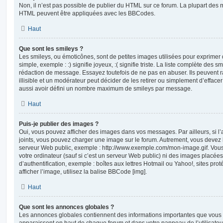
Non, il n’est pas possible de publier du HTML sur ce forum. La plupart des 
HTML peuvent être appliquées avec les BBCodes.
Haut
Que sont les smileys ?
Les smileys, ou émoticônes, sont de petites images utilisées pour exprime
simple, exemple : :) signifie joyeux, :( signifie triste. La liste complète des s
rédaction de message. Essayez toutefois de ne pas en abuser. Ils peuvent
illisible et un modérateur peut décider de les retirer ou simplement d’efface
aussi avoir défini un nombre maximum de smileys par message.
Haut
Puis-je publier des images ?
Oui, vous pouvez afficher des images dans vos messages. Par ailleurs, si l’a
joints, vous pouvez charger une image sur le forum. Autrement, vous devez 
serveur Web public, exemple : http://www.exemple.com/mon-image.gif. Vou
votre ordinateur (sauf si c’est un serveur Web public) ni des images placé
d’authentification, exemple : boîtes aux lettres Hotmail ou Yahoo!, sites pro
afficher l’image, utilisez la balise BBCode [img].
Haut
Que sont les annonces globales ?
Les annonces globales contiennent des informations importantes que vous d
apparaissent en haut de chaque forum et dans votre panneau de l’utilisateur