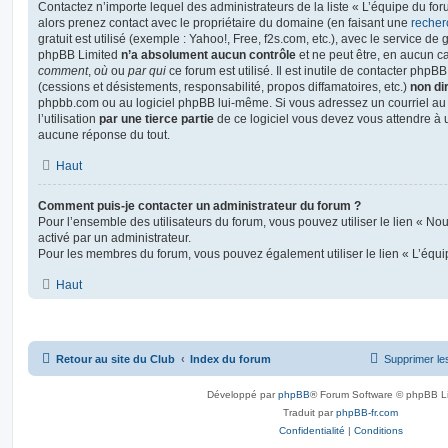
Contactez n’importe lequel des administrateurs de la liste « L’équipe du fo
alors prenez contact avec le propriétaire du domaine (en faisant une
recher
gratuit est utilisé (exemple : Yahoo!, Free, f2s.com, etc.), avec le service d
phpBB Limited
n’a absolument aucun contrôle
et ne peut être, en aucun c
comment
,
où
ou
par qui
ce forum est utilisé. Il est inutile de contacter phpB
(cessions et désistements, responsabilité, propos diffamatoires, etc.)
non di
phpbb.com ou au logiciel phpBB lui-même. Si vous adressez un courriel a
l’utilisation
par une tierce partie
de ce logiciel vous devez vous attendre à 
aucune réponse du tout.
Haut
Comment puis-je contacter un administrateur du forum ?
Pour l’ensemble des utilisateurs du forum, vous pouvez utiliser le lien « Nous
activé par un administrateur.
Pour les membres du forum, vous pouvez également utiliser le lien « L’équi
Haut
Retour au site du Club
Index du forum
Supprimer le
Développé par
phpBB
® Forum Software © phpBB L
Traduit par
phpBB-fr.com
Confidentialité
|
Conditions