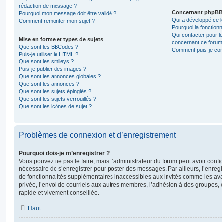
rédaction de message ?
Concernant phpB
Pourquoi mon message doit être validé ?
Qui a développé ce l
Comment remonter mon sujet ?
Pourquoi la fonctionn
Qui contacter pour l
Mise en forme et types de sujets
concernant ce forum
Que sont les BBCodes ?
Comment puis-je cont
Puis-je utiliser le HTML ?
Que sont les smileys ?
Puis-je publier des images ?
Que sont les annonces globales ?
Que sont les annonces ?
Que sont les sujets épinglés ?
Que sont les sujets verrouillés ?
Que sont les icônes de sujet ?
Problèmes de connexion et d’enregistrement
Pourquoi dois-je m’enregistrer ?
Vous pouvez ne pas le faire, mais l’administrateur du forum peut avoir configu
nécessaire de s’enregistrer pour poster des messages. Par ailleurs, l’enreg
de fonctionnalités supplémentaires inaccessibles aux invités comme les av
privée, l’envoi de courriels aux autres membres, l’adhésion à des groupes, 
rapide et vivement conseillée.
Haut