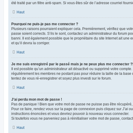
été traité par un filtre anti-spam. Si vous êtes sûr de l’adresse courriel fourn
Haut
Pourquoi ne puis-je pas me connecter ?
Plusieurs raisons pourraient expliquer cela. Premièrement, vérifiez que votre
passe soient corrects. S’ils le sont, contactez un administrateur du forum po
banni. Il est également possible que le propriétaire du site Internet ait une 
et qu’il devra la corriger.
Haut
Je me suis enregistré par le passé mais je ne peux plus me connecter ?
Il est possible qu’un administrateur ait désactivé ou supprimé votre compte. 
régulièrement les membres ne postant pas pour réduire la taille de la base 
tentez de vous ré-enregistrer et soyez plus investi sur le forum.
Haut
J’ai perdu mon mot de passe !
Pas de panique ! Bien que votre mot de passe ne puisse pas être récupéré, il 
Pour ce faire, rendez vous sur la page de connexion puis cliquez sur
J’ai o
instructions énoncées et vous devriez pouvoir à nouveau vous connecter.
Si toutefois vous ne parveniez pas à réinitialiser votre mot de passe, contac
Haut