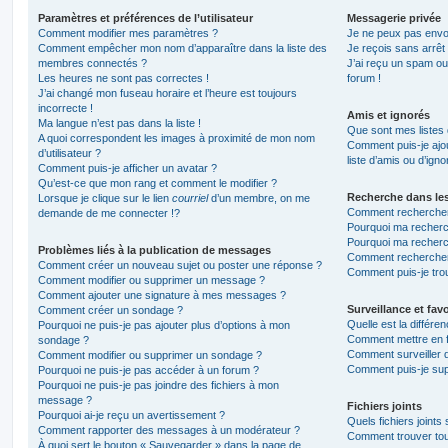
Paramètres et préférences de l’utilisateur
Messagerie privée
Comment modifier mes paramètres ?
Je ne peux pas envo
Comment empêcher mon nom d’apparaître dans la liste des
Je reçois sans arrêt
membres connectés ?
J’ai reçu un spam ou
Les heures ne sont pas correctes !
forum !
J’ai changé mon fuseau horaire et l’heure est toujours
incorrecte !
Amis et ignorés
Ma langue n’est pas dans la liste !
Que sont mes listes 
A quoi correspondent les images à proximité de mon nom
Comment puis-je ajou
d’utilisateur ?
liste d’amis ou d’igno
Comment puis-je afficher un avatar ?
Qu’est-ce que mon rang et comment le modifier ?
Recherche dans le
Lorsque je clique sur le lien
courriel
d’un membre, on me
Comment rechercher
demande de me connecter !?
Pourquoi ma recherc
Pourquoi ma recherc
Problèmes liés à la publication de messages
Comment recherche
Comment créer un nouveau sujet ou poster une réponse ?
Comment puis-je tro
Comment modifier ou supprimer un message ?
Comment ajouter une signature à mes messages ?
Surveillance et favo
Comment créer un sondage ?
Quelle est la différen
Pourquoi ne puis-je pas ajouter plus d’options à mon
Comment mettre en fa
sondage ?
Comment surveiller 
Comment modifier ou supprimer un sondage ?
Comment puis-je sup
Pourquoi ne puis-je pas accéder à un forum ?
Pourquoi ne puis-je pas joindre des fichiers à mon
message ?
Fichiers joints
Pourquoi ai-je reçu un avertissement ?
Quels fichiers joints
Comment rapporter des messages à un modérateur ?
Comment trouver tous
À quoi sert le bouton « Sauvegarder » dans la page de