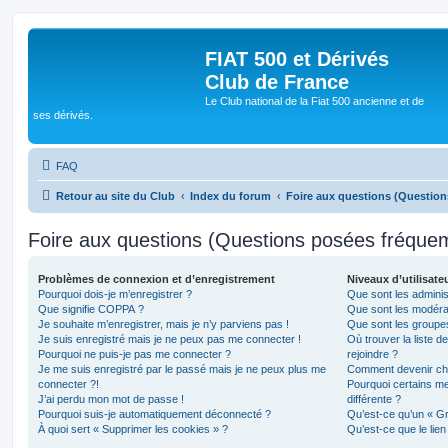
FIAT 500 et Dérivés
Club de France
Le Club national de la Fiat 500 ancienne et de
ses dérivés.
FAQ
Retour au site du Club
Index du forum
Foire aux questions (Questio
Foire aux questions (Questions posées fréqu
Problèmes de connexion et d’enregistrement
Niveaux d’utilisate
Pourquoi dois-je m’enregistrer ?
Que sont les adminis
Que signifie COPPA ?
Que sont les modéra
Je souhaite m’enregistrer, mais je n’y parviens pas !
Que sont les groupes 
Je suis enregistré mais je ne peux pas me connecter !
Où trouver la liste d
Pourquoi ne puis-je pas me connecter ?
rejoindre ?
Je me suis enregistré par le passé mais je ne peux plus me
Comment devenir ch
connecter ?!
Pourquoi certains m
J’ai perdu mon mot de passe !
différente ?
Pourquoi suis-je automatiquement déconnecté ?
Qu’est-ce qu’un « Gr
À quoi sert « Supprimer les cookies » ?
Qu’est-ce que le lien