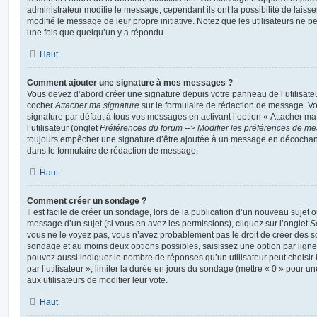
administrateur modifie le message, cependant ils ont la possibilité de laisse
modifié le message de leur propre initiative. Notez que les utilisateurs n
une fois que quelqu’un y a répondu.
Haut
Comment ajouter une signature à mes messages ?
Vous devez d’abord créer une signature depuis votre panneau de l’utilisate
cocher
Attacher ma signature
sur le formulaire de rédaction de message. Vo
signature par défaut à tous vos messages en activant l’option « Attacher ma
l’utilisateur (onglet
Préférences du forum --> Modifier les préférences de m
toujours empêcher une signature d’être ajoutée à un message en décochan
dans le formulaire de rédaction de message.
Haut
Comment créer un sondage ?
Il est facile de créer un sondage, lors de la publication d’un nouveau sujet 
message d’un sujet (si vous en avez les permissions), cliquez sur l’onglet
S
vous ne le voyez pas, vous n’avez probablement pas le droit de créer des so
sondage et au moins deux options possibles, saisissez une option par lig
pouvez aussi indiquer le nombre de réponses qu’un utilisateur peut choisir 
par l’utilisateur », limiter la durée en jours du sondage (mettre « 0 » pour un
aux utilisateurs de modifier leur vote.
Haut