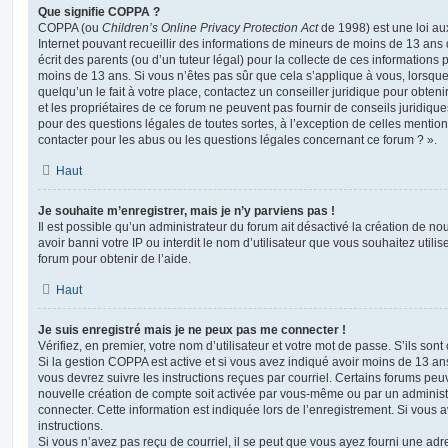
Que signifie COPPA ?
COPPA (ou
Children’s Online Privacy Protection Act
de 1998) est une loi aux
Internet pouvant recueillir des informations de mineurs de moins de 13 ans
écrit des parents (ou d’un tuteur légal) pour la collecte de ces informations 
moins de 13 ans. Si vous n’êtes pas sûr que cela s’applique à vous, lorsqu
quelqu’un le fait à votre place, contactez un conseiller juridique pour obte
et les propriétaires de ce forum ne peuvent pas fournir de conseils juridique
pour des questions légales de toutes sortes, à l’exception de celles mentio
contacter pour les abus ou les questions légales concernant ce forum ? ».
Haut
Je souhaite m’enregistrer, mais je n’y parviens pas !
Il est possible qu’un administrateur du forum ait désactivé la création de 
avoir banni votre IP ou interdit le nom d’utilisateur que vous souhaitez utili
forum pour obtenir de l’aide.
Haut
Je suis enregistré mais je ne peux pas me connecter !
Vérifiez, en premier, votre nom d’utilisateur et votre mot de passe. S’ils sont c
Si la gestion COPPA est active et si vous avez indiqué avoir moins de 13 ans
vous devrez suivre les instructions reçues par courriel. Certains forums pe
nouvelle création de compte soit activée par vous-même ou par un administ
connecter. Cette information est indiquée lors de l’enregistrement. Si vous a
instructions.
Si vous n’avez pas reçu de courriel, il se peut que vous ayez fourni une adre