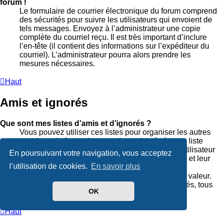
forum !
Le formulaire de courrier électronique du forum comprend
des sécurités pour suivre les utilisateurs qui envoient de
tels messages. Envoyez à l’administrateur une copie
complète du courriel reçu. Il est très important d’inclure
l’en-tête (il contient des informations sur l’expéditeur du
courriel). L’administrateur pourra alors prendre les
mesures nécessaires.
Haut
Amis et ignorés
Que sont mes listes d’amis et d’ignorés ?
Vous pouvez utiliser ces listes pour organiser les autres
membres du forum. Les membres ajoutés à votre liste
d’amis seront affichés dans votre panneau de l’utilisateur
En poursuivant votre navigation, vous acceptez
pour un accès rapide, voir leur état de connexion et leur
l’utilisation de cookies.
En savoir plus
envoyer des messages privés. Selon les thèmes
graphiques, leurs messages peuvent être mis en valeur.
Si vous ajoutez un utilisateur à votre liste d’ignorés, tous
OK
ses messages seront masqués par défaut.
Haut