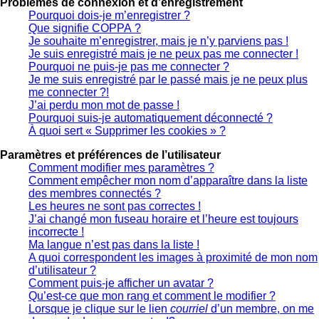
Problèmes de connexion et d’enregistrement
Pourquoi dois-je m’enregistrer ?
Que signifie COPPA ?
Je souhaite m’enregistrer, mais je n’y parviens pas !
Je suis enregistré mais je ne peux pas me connecter !
Pourquoi ne puis-je pas me connecter ?
Je me suis enregistré par le passé mais je ne peux plus
me connecter ?!
J’ai perdu mon mot de passe !
Pourquoi suis-je automatiquement déconnecté ?
À quoi sert « Supprimer les cookies » ?
Paramètres et préférences de l’utilisateur
Comment modifier mes paramètres ?
Comment empêcher mon nom d’apparaître dans la liste
des membres connectés ?
Les heures ne sont pas correctes !
J’ai changé mon fuseau horaire et l’heure est toujours
incorrecte !
Ma langue n’est pas dans la liste !
A quoi correspondent les images à proximité de mon nom
d’utilisateur ?
Comment puis-je afficher un avatar ?
Qu’est-ce que mon rang et comment le modifier ?
Lorsque je clique sur le lien
courriel
d’un membre, on me