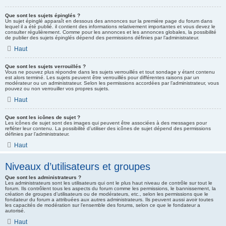
Que sont les sujets épinglés ?
Un sujet épinglé apparaît en dessous des annonces sur la première page du forum dans
lequel il a été publié. il contient des informations relativement importantes et vous devez le
consulter régulièrement. Comme pour les annonces et les annonces globales, la possibilité
de publier des sujets épinglés dépend des permissions définies par l’administrateur.
Haut
Que sont les sujets verrouillés ?
Vous ne pouvez plus répondre dans les sujets verrouillés et tout sondage y étant contenu
est alors terminé. Les sujets peuvent être verrouillés pour différentes raisons par un
modérateur ou un administrateur. Selon les permissions accordées par l’administrateur, vous
pouvez ou non verrouiller vos propres sujets.
Haut
Que sont les icônes de sujet ?
Les icônes de sujet sont des images qui peuvent être associées à des messages pour
refléter leur contenu. La possibilité d’utiliser des icônes de sujet dépend des permissions
définies par l’administrateur.
Haut
Niveaux d’utilisateurs et groupes
Que sont les administrateurs ?
Les administrateurs sont les utilisateurs qui ont le plus haut niveau de contrôle sur tout le
forum. Ils contrôlent tous les aspects du forum comme les permissions, le bannissement, la
création de groupes d’utilisateurs ou de modérateurs, etc., selon les permissions que le
fondateur du forum a attribuées aux autres administrateurs. Ils peuvent aussi avoir toutes
les capacités de modération sur l’ensemble des forums, selon ce que le fondateur a
autorisé.
Haut