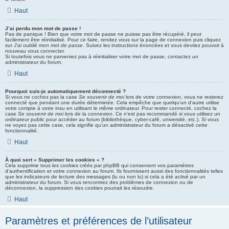
Haut
J’ai perdu mon mot de passe !
Pas de panique ! Bien que votre mot de passe ne puisse pas être récupéré, il peut
facilement être réinitialisé. Pour ce faire, rendez vous sur la page de connexion puis cliquez
sur
J’ai oublié mon mot de passe
. Suivez les instructions énoncées et vous devriez pouvoir à
nouveau vous connecter.
Si toutefois vous ne parveniez pas à réinitialiser votre mot de passe, contactez un
administrateur du forum.
Haut
Pourquoi suis-je automatiquement déconnecté ?
Si vous ne cochez pas la case
Se souvenir de moi
lors de votre connexion, vous ne resterez
connecté que pendant une durée déterminée. Cela empêche que quelqu’un d’autre utilise
votre compte à votre insu en utilisant le même ordinateur. Pour rester connecté, cochez la
case
Se souvenir de moi
lors de la connexion. Ce n’est pas recommandé si vous utilisez un
ordinateur public pour accéder au forum (bibliothèque, cyber-café, université, etc.). Si vous
ne voyez pas cette case, cela signifie qu’un administrateur du forum a désactivé cette
fonctionnalité.
Haut
À quoi sert « Supprimer les cookies » ?
Cela supprime tous les cookies créés par phpBB qui conservent vos paramètres
d’authentification et votre connexion au forum. Ils fournissent aussi des fonctionnalités telles
que les indicateurs de lecture des messages (lu ou non lu) si cela a été activé par un
administrateur du forum. Si vous rencontrez des problèmes de connexion ou de
déconnexion, la suppression des cookies pourrait les résoudre.
Haut
Paramètres et préférences de l’utilisateur