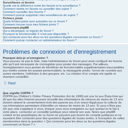
Surveillance et favoris
Quelle est la différence entre les favoris et la surveillance ?
Comment mettre en favoris ou surveiller des sujets ?
Comment surveiller des forums ?
Comment puis-je supprimer mes surveillances de sujets ?
Fichiers joints
Quels fichiers joints sont autorisés sur ce forum ?
Comment trouver tous mes fichiers joints ?
Concernant phpBB
Qui a développé ce logiciel de forum ?
Pourquoi la fonctionnalité X n’est pas disponible ?
Qui contacter pour les abus ou les questions légales concernant ce forum ?
Comment puis-je contacter un administrateur du forum ?
Problèmes de connexion et d’enregistrement
Pourquoi dois-je m’enregistrer ?
Vous pouvez ne pas le faire, mais l’administrateur du forum peut avoir configuré les forums
afin qu’il soit nécessaire de s’enregistrer pour poster des messages. Par ailleurs,
l’enregistrement vous permet de bénéficier de fonctionnalités supplémentaires inaccessibles
aux invités comme les avatars personnalisés, la messagerie privée, l’envoi de courriels aux
autres membres, l’adhésion à des groupes, etc. La création d’un compte est rapide et
vivement conseillée.
Haut
Que signifie COPPA ?
COPPA (ou
Children’s Online Privacy Protection Act
de 1998) est une loi aux États-Unis qui
dit que les sites Internet pouvant recueillir des informations de mineurs de moins de 13 ans
doivent obtenir le consentement écrit des parents (ou d’un tuteur légal) pour la collecte de
ces informations permettant d’identifier un mineur de moins de 13 ans. Si vous n’êtes pas
sûr que cela s’applique à vous, lorsque vous vous enregistrez ou que quelqu’un le fait à
votre place, contactez un conseiller juridique pour obtenir son avis. Notez que phpBB
Limited et les propriétaires de ce forum ne peuvent pas fournir de conseils juridiques et ne
sauraient être contactés pour des questions légales de toutes sortes, à l’exception de celles
mentionnées dans la question « Qui contacter pour les abus ou les questions légales
concernant ce forum ? ».