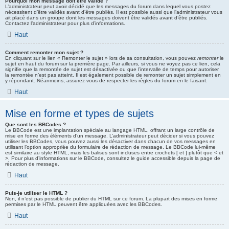
Pourquoi mon message doit être validé ?
L’administrateur peut avoir décidé que les messages du forum dans lequel vous postez
nécessitent d’être validés avant d’être publiés. Il est possible aussi que l’administrateur vous
ait placé dans un groupe dont les messages doivent être validés avant d’être publiés.
Contactez l’administrateur pour plus d’informations.
Haut
Comment remonter mon sujet ?
En cliquant sur le lien « Remonter le sujet » lors de sa consultation, vous pouvez
remonter
le
sujet en haut du forum sur la première page. Par ailleurs, si vous ne voyez pas ce lien, cela
signifie que la remontée de sujet est désactivée ou que l’intervalle de temps pour autoriser
la remontée n’est pas atteint. Il est également possible de remonter un sujet simplement en
y répondant. Néanmoins, assurez-vous de respecter les règles du forum en le faisant.
Haut
Mise en forme et types de sujets
Que sont les BBCodes ?
Le BBCode est une implantation spéciale au langage HTML, offrant un large contrôle de
mise en forme des éléments d’un message. L’administrateur peut décider si vous pouvez
utiliser les BBCodes, vous pouvez aussi les désactiver dans chacun de vos messages en
utilisant l’option appropriée du formulaire de rédaction de message. Le BBCode lui-même
est similaire au style HTML, mais les balises sont incluses entre crochets [ et ] plutôt que < et
>. Pour plus d’informations sur le BBCode, consultez le guide accessible depuis la page de
rédaction de message.
Haut
Puis-je utiliser le HTML ?
Non, il n’est pas possible de publier du HTML sur ce forum. La plupart des mises en forme
permises par le HTML peuvent être appliquées avec les BBCodes.
Haut