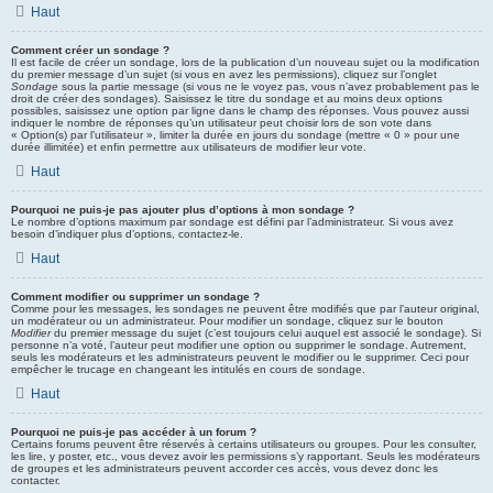
Haut
Comment créer un sondage ?
Il est facile de créer un sondage, lors de la publication d’un nouveau sujet ou la modification
du premier message d’un sujet (si vous en avez les permissions), cliquez sur l’onglet
Sondage
sous la partie message (si vous ne le voyez pas, vous n’avez probablement pas le
droit de créer des sondages). Saisissez le titre du sondage et au moins deux options
possibles, saisissez une option par ligne dans le champ des réponses. Vous pouvez aussi
indiquer le nombre de réponses qu’un utilisateur peut choisir lors de son vote dans
« Option(s) par l’utilisateur », limiter la durée en jours du sondage (mettre « 0 » pour une
durée illimitée) et enfin permettre aux utilisateurs de modifier leur vote.
Haut
Pourquoi ne puis-je pas ajouter plus d’options à mon sondage ?
Le nombre d’options maximum par sondage est défini par l’administrateur. Si vous avez
besoin d’indiquer plus d’options, contactez-le.
Haut
Comment modifier ou supprimer un sondage ?
Comme pour les messages, les sondages ne peuvent être modifiés que par l’auteur original,
un modérateur ou un administrateur. Pour modifier un sondage, cliquez sur le bouton
Modifier
du premier message du sujet (c’est toujours celui auquel est associé le sondage). Si
personne n’a voté, l’auteur peut modifier une option ou supprimer le sondage. Autrement,
seuls les modérateurs et les administrateurs peuvent le modifier ou le supprimer. Ceci pour
empêcher le trucage en changeant les intitulés en cours de sondage.
Haut
Pourquoi ne puis-je pas accéder à un forum ?
Certains forums peuvent être réservés à certains utilisateurs ou groupes. Pour les consulter,
les lire, y poster, etc., vous devez avoir les permissions s’y rapportant. Seuls les modérateurs
de groupes et les administrateurs peuvent accorder ces accès, vous devez donc les
contacter.