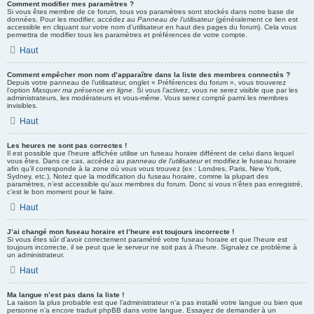
Comment modifier mes paramètres ?
Si vous êtes membre de ce forum, tous vos paramètres sont stockés dans notre base de
données. Pour les modifier, accédez au
Panneau de l’utilisateur
(généralement ce lien est
accessible en cliquant sur votre nom d’utilisateur en haut des pages du forum). Cela vous
permettra de modifier tous les paramètres et préférences de votre compte.
Haut
Comment empêcher mon nom d’apparaître dans la liste des membres connectés ?
Depuis votre panneau de l’utilisateur, onglet « Préférences du forum », vous trouverez
l’option
Masquer ma présence en ligne
. Si vous l’activez, vous ne serez visible que par les
administrateurs, les modérateurs et vous-même. Vous serez compté parmi les membres
invisibles.
Haut
Les heures ne sont pas correctes !
Il est possible que l’heure affichée utilise un fuseau horaire différent de celui dans lequel
vous êtes. Dans ce cas, accédez au
panneau de l’utilisateur
et modifiez le fuseau horaire
afin qu’il corresponde à la zone où vous vous trouvez (ex : Londres, Paris, New York,
Sydney, etc.). Notez que la modification du fuseau horaire, comme la plupart des
paramètres, n’est accessible qu’aux membres du forum. Donc si vous n’êtes pas enregistré,
c’est le bon moment pour le faire.
Haut
J’ai changé mon fuseau horaire et l’heure est toujours incorrecte !
Si vous êtes sûr d’avoir correctement paramétré votre fuseau horaire et que l’heure est
toujours incorrecte, il se peut que le serveur ne soit pas à l’heure. Signalez ce problème à
un administrateur.
Haut
Ma langue n’est pas dans la liste !
La raison la plus probable est que l’administrateur n’a pas installé votre langue ou bien que
personne n’a encore traduit phpBB dans votre langue. Essayez de demander à un