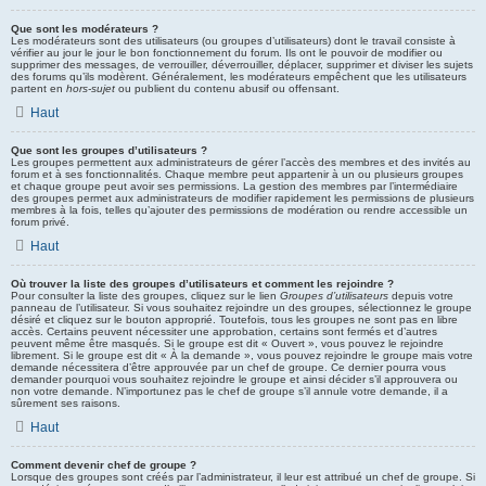
Que sont les modérateurs ?
Les modérateurs sont des utilisateurs (ou groupes d’utilisateurs) dont le travail consiste à
vérifier au jour le jour le bon fonctionnement du forum. Ils ont le pouvoir de modifier ou
supprimer des messages, de verrouiller, déverrouiller, déplacer, supprimer et diviser les sujets
des forums qu’ils modèrent. Généralement, les modérateurs empêchent que les utilisateurs
partent en
hors-sujet
ou publient du contenu abusif ou offensant.
Haut
Que sont les groupes d’utilisateurs ?
Les groupes permettent aux administrateurs de gérer l’accès des membres et des invités au
forum et à ses fonctionnalités. Chaque membre peut appartenir à un ou plusieurs groupes
et chaque groupe peut avoir ses permissions. La gestion des membres par l’intermédiaire
des groupes permet aux administrateurs de modifier rapidement les permissions de plusieurs
membres à la fois, telles qu’ajouter des permissions de modération ou rendre accessible un
forum privé.
Haut
Où trouver la liste des groupes d’utilisateurs et comment les rejoindre ?
Pour consulter la liste des groupes, cliquez sur le lien
Groupes d’utilisateurs
depuis votre
panneau de l’utilisateur. Si vous souhaitez rejoindre un des groupes, sélectionnez le groupe
désiré et cliquez sur le bouton approprié. Toutefois, tous les groupes ne sont pas en libre
accès. Certains peuvent nécessiter une approbation, certains sont fermés et d’autres
peuvent même être masqués. Si le groupe est dit « Ouvert », vous pouvez le rejoindre
librement. Si le groupe est dit « À la demande », vous pouvez rejoindre le groupe mais votre
demande nécessitera d’être approuvée par un chef de groupe. Ce dernier pourra vous
demander pourquoi vous souhaitez rejoindre le groupe et ainsi décider s’il approuvera ou
non votre demande. N’importunez pas le chef de groupe s’il annule votre demande, il a
sûrement ses raisons.
Haut
Comment devenir chef de groupe ?
Lorsque des groupes sont créés par l’administrateur, il leur est attribué un chef de groupe. Si