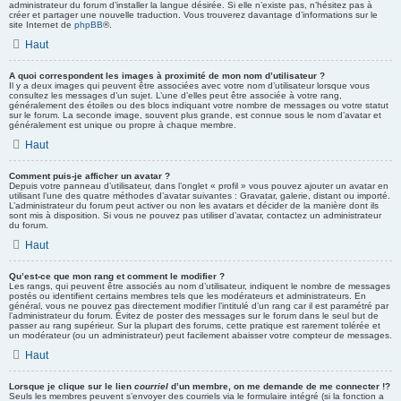
administrateur du forum d’installer la langue désirée. Si elle n’existe pas, n’hésitez pas à
créer et partager une nouvelle traduction. Vous trouverez davantage d’informations sur le
site Internet de
phpBB
®.
Haut
A quoi correspondent les images à proximité de mon nom d’utilisateur ?
Il y a deux images qui peuvent être associées avec votre nom d’utilisateur lorsque vous
consultez les messages d’un sujet. L’une d’elles peut être associée à votre rang,
généralement des étoiles ou des blocs indiquant votre nombre de messages ou votre statut
sur le forum. La seconde image, souvent plus grande, est connue sous le nom d’avatar et
généralement est unique ou propre à chaque membre.
Haut
Comment puis-je afficher un avatar ?
Depuis votre panneau d’utilisateur, dans l’onglet « profil » vous pouvez ajouter un avatar en
utilisant l’une des quatre méthodes d’avatar suivantes : Gravatar, galerie, distant ou importé.
L’administrateur du forum peut activer ou non les avatars et décider de la manière dont ils
sont mis à disposition. Si vous ne pouvez pas utiliser d’avatar, contactez un administrateur
du forum.
Haut
Qu’est-ce que mon rang et comment le modifier ?
Les rangs, qui peuvent être associés au nom d’utilisateur, indiquent le nombre de messages
postés ou identifient certains membres tels que les modérateurs et administrateurs. En
général, vous ne pouvez pas directement modifier l’intitulé d’un rang car il est paramétré par
l’administrateur du forum. Évitez de poster des messages sur le forum dans le seul but de
passer au rang supérieur. Sur la plupart des forums, cette pratique est rarement tolérée et
un modérateur (ou un administrateur) peut facilement abaisser votre compteur de messages.
Haut
Lorsque je clique sur le lien
courriel
d’un membre, on me demande de me connecter !?
Seuls les membres peuvent s’envoyer des courriels via le formulaire intégré (si la fonction a