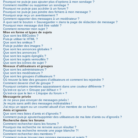
Pourquoi ne puis-je pas ajouter plus d’options à mon sondage ?
Comment modifier ou supprimer un sondage ?
Pourquoi ne puis-je pas accéder à un forum ?
Pourquoi ne puis-je pas joindre des fichiers à mon message ?
Pourquoi ai-je reçu un avertissement ?
Comment rapporter des messages à un modérateur ?
À quoi sert le bouton « Sauvegarder » dans la page de rédaction de message ?
Pourquoi mon message doit être validé ?
Comment remonter mon sujet ?
Mise en forme et types de sujets
Que sont les BBCodes ?
Puis-je utiliser le HTML ?
Que sont les smileys ?
Puis-je publier des images ?
Que sont les annonces globales ?
Que sont les annonces ?
Que sont les sujets épinglés ?
Que sont les sujets verrouillés ?
Que sont les icônes de sujet ?
Niveaux d’utilisateurs et groupes
Que sont les administrateurs ?
Que sont les modérateurs ?
Que sont les groupes d’utilisateurs ?
Où trouver la liste des groupes d’utilisateurs et comment les rejoindre ?
Comment devenir chef de groupe ?
Pourquoi certains membres apparaissent dans une couleur différente ?
Qu’est-ce qu’un « Groupe par défaut » ?
Qu’est-ce que le lien « L’équipe du forum » ?
Messagerie privée
Je ne peux pas envoyer de messages privés !
Je reçois sans arrêt des messages indésirables !
J’ai reçu un spam ou un courriel abusif d’un membre de ce forum !
Amis et ignorés
Que sont mes listes d’amis et d’ignorés ?
Comment puis-je ajouter/supprimer des utilisateurs de ma liste d’amis ou d’ignorés ?
Recherche dans les forums
Comment rechercher dans les forums ?
Pourquoi ma recherche ne renvoie aucun résultat ?
Pourquoi ma recherche renvoie une page blanche ?!
Comment rechercher des membres ?
Comment puis-je trouver mes propres messages et sujets ?