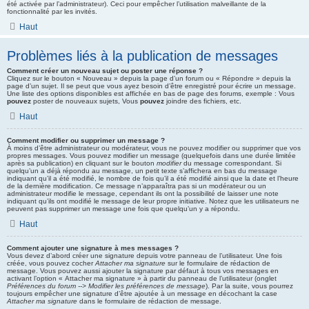
été activée par l’administrateur). Ceci pour empêcher l’utilisation malveillante de la
fonctionnalité par les invités.
Haut
Problèmes liés à la publication de messages
Comment créer un nouveau sujet ou poster une réponse ?
Cliquez sur le bouton « Nouveau » depuis la page d’un forum ou « Répondre » depuis la
page d’un sujet. Il se peut que vous ayez besoin d’être enregistré pour écrire un message.
Une liste des options disponibles est affichée en bas de page des forums, exemple : Vous
pouvez
poster de nouveaux sujets, Vous
pouvez
joindre des fichiers, etc.
Haut
Comment modifier ou supprimer un message ?
À moins d’être administrateur ou modérateur, vous ne pouvez modifier ou supprimer que vos
propres messages. Vous pouvez modifier un message (quelquefois dans une durée limitée
après sa publication) en cliquant sur le bouton
modifier
du message correspondant. Si
quelqu’un a déjà répondu au message, un petit texte s’affichera en bas du message
indiquant qu’il a été modifié, le nombre de fois qu’il a été modifié ainsi que la date et l’heure
de la dernière modification. Ce message n’apparaîtra pas si un modérateur ou un
administrateur modifie le message, cependant ils ont la possibilité de laisser une note
indiquant qu’ils ont modifié le message de leur propre initiative. Notez que les utilisateurs ne
peuvent pas supprimer un message une fois que quelqu’un y a répondu.
Haut
Comment ajouter une signature à mes messages ?
Vous devez d’abord créer une signature depuis votre panneau de l’utilisateur. Une fois
créée, vous pouvez cocher
Attacher ma signature
sur le formulaire de rédaction de
message. Vous pouvez aussi ajouter la signature par défaut à tous vos messages en
activant l’option « Attacher ma signature » à partir du panneau de l’utilisateur (onglet
Préférences du forum --> Modifier les préférences de message
). Par la suite, vous pourrez
toujours empêcher une signature d’être ajoutée à un message en décochant la case
Attacher ma signature
dans le formulaire de rédaction de message.