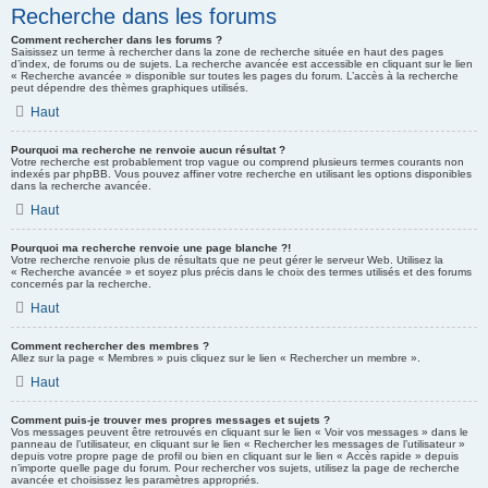
Recherche dans les forums
Comment rechercher dans les forums ?
Saisissez un terme à rechercher dans la zone de recherche située en haut des pages
d’index, de forums ou de sujets. La recherche avancée est accessible en cliquant sur le lien
« Recherche avancée » disponible sur toutes les pages du forum. L’accès à la recherche
peut dépendre des thèmes graphiques utilisés.
Haut
Pourquoi ma recherche ne renvoie aucun résultat ?
Votre recherche est probablement trop vague ou comprend plusieurs termes courants non
indexés par phpBB. Vous pouvez affiner votre recherche en utilisant les options disponibles
dans la recherche avancée.
Haut
Pourquoi ma recherche renvoie une page blanche ?!
Votre recherche renvoie plus de résultats que ne peut gérer le serveur Web. Utilisez la
« Recherche avancée » et soyez plus précis dans le choix des termes utilisés et des forums
concernés par la recherche.
Haut
Comment rechercher des membres ?
Allez sur la page « Membres » puis cliquez sur le lien « Rechercher un membre ».
Haut
Comment puis-je trouver mes propres messages et sujets ?
Vos messages peuvent être retrouvés en cliquant sur le lien « Voir vos messages » dans le
panneau de l’utilisateur, en cliquant sur le lien « Rechercher les messages de l’utilisateur »
depuis votre propre page de profil ou bien en cliquant sur le lien « Accès rapide » depuis
n’importe quelle page du forum. Pour rechercher vos sujets, utilisez la page de recherche
avancée et choisissez les paramètres appropriés.