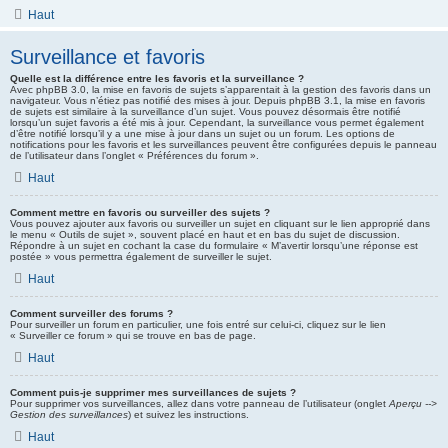
Haut
Surveillance et favoris
Quelle est la différence entre les favoris et la surveillance ?
Avec phpBB 3.0, la mise en favoris de sujets s’apparentait à la gestion des favoris dans un
navigateur. Vous n’étiez pas notifié des mises à jour. Depuis phpBB 3.1, la mise en favoris
de sujets est similaire à la surveillance d’un sujet. Vous pouvez désormais être notifié
lorsqu’un sujet favoris a été mis à jour. Cependant, la surveillance vous permet également
d’être notifié lorsqu’il y a une mise à jour dans un sujet ou un forum. Les options de
notifications pour les favoris et les surveillances peuvent être configurées depuis le panneau
de l’utilisateur dans l’onglet « Préférences du forum ».
Haut
Comment mettre en favoris ou surveiller des sujets ?
Vous pouvez ajouter aux favoris ou surveiller un sujet en cliquant sur le lien approprié dans
le menu « Outils de sujet », souvent placé en haut et en bas du sujet de discussion.
Répondre à un sujet en cochant la case du formulaire « M’avertir lorsqu’une réponse est
postée » vous permettra également de surveiller le sujet.
Haut
Comment surveiller des forums ?
Pour surveiller un forum en particulier, une fois entré sur celui-ci, cliquez sur le lien
« Surveiller ce forum » qui se trouve en bas de page.
Haut
Comment puis-je supprimer mes surveillances de sujets ?
Pour supprimer vos surveillances, allez dans votre panneau de l’utilisateur (onglet
Aperçu -->
Gestion des surveillances
) et suivez les instructions.
Haut