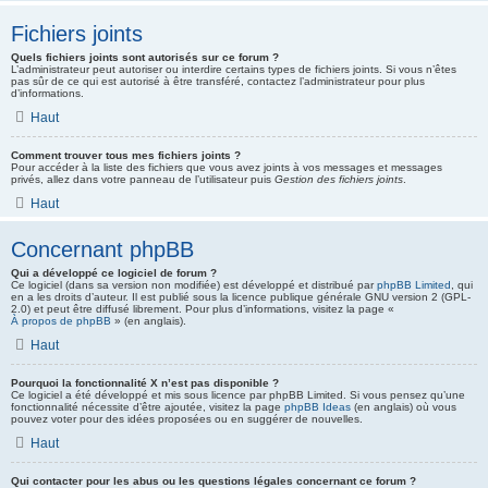
Fichiers joints
Quels fichiers joints sont autorisés sur ce forum ?
L’administrateur peut autoriser ou interdire certains types de fichiers joints. Si vous n’êtes
pas sûr de ce qui est autorisé à être transféré, contactez l’administrateur pour plus
d’informations.
Haut
Comment trouver tous mes fichiers joints ?
Pour accéder à la liste des fichiers que vous avez joints à vos messages et messages
privés, allez dans votre panneau de l’utilisateur puis
Gestion des fichiers joints
.
Haut
Concernant phpBB
Qui a développé ce logiciel de forum ?
Ce logiciel (dans sa version non modifiée) est développé et distribué par
phpBB Limited
, qui
en a les droits d’auteur. Il est publié sous la licence publique générale GNU version 2 (GPL-
2.0) et peut être diffusé librement. Pour plus d’informations, visitez la page «
À propos de phpBB
» (en anglais).
Haut
Pourquoi la fonctionnalité X n’est pas disponible ?
Ce logiciel a été développé et mis sous licence par phpBB Limited. Si vous pensez qu’une
fonctionnalité nécessite d’être ajoutée, visitez la page
phpBB Ideas
(en anglais) où vous
pouvez voter pour des idées proposées ou en suggérer de nouvelles.
Haut
Qui contacter pour les abus ou les questions légales concernant ce forum ?