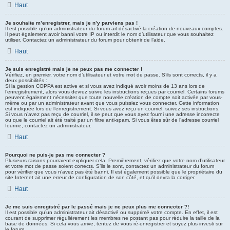
Haut
Je souhaite m’enregistrer, mais je n’y parviens pas !
Il est possible qu’un administrateur du forum ait désactivé la création de nouveaux comptes.
Il peut également avoir banni votre IP ou interdit le nom d’utilisateur que vous souhaitez
utiliser. Contactez un administrateur du forum pour obtenir de l’aide.
Haut
Je suis enregistré mais je ne peux pas me connecter !
Vérifiez, en premier, votre nom d’utilisateur et votre mot de passe. S’ils sont corrects, il y a
deux possibilités :
Si la gestion COPPA est active et si vous avez indiqué avoir moins de 13 ans lors de
l’enregistrement, alors vous devrez suivre les instructions reçues par courriel. Certains forums
peuvent également nécessiter que toute nouvelle création de compte soit activée par vous-
même ou par un administrateur avant que vous puissiez vous connecter. Cette information
est indiquée lors de l’enregistrement. Si vous avez reçu un courriel, suivez ses instructions.
Si vous n’avez pas reçu de courriel, il se peut que vous ayez fourni une adresse incorrecte
ou que le courriel ait été traité par un filtre anti-spam. Si vous êtes sûr de l’adresse courriel
fournie, contactez un administrateur.
Haut
Pourquoi ne puis-je pas me connecter ?
Plusieurs raisons pourraient expliquer cela. Premièrement, vérifiez que votre nom d’utilisateur
et votre mot de passe soient corrects. S’ils le sont, contactez un administrateur du forum
pour vérifier que vous n’avez pas été banni. Il est également possible que le propriétaire du
site Internet ait une erreur de configuration de son côté, et qu’il devra la corriger.
Haut
Je me suis enregistré par le passé mais je ne peux plus me connecter ?!
Il est possible qu’un administrateur ait désactivé ou supprimé votre compte. En effet, il est
courant de supprimer régulièrement les membres ne postant pas pour réduire la taille de la
base de données. Si cela vous arrive, tentez de vous ré-enregistrer et soyez plus investi sur
le forum.