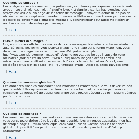
Que sont les smileys ?
Les smileys, ou émoticônes, sont de petites images utilisées pour exprimer des sentiments
avec un code simple, exemple : :) signifie joyeux, :( signifie triste. La liste complète des
smileys est visible sur la page de rédaction de message. Essayez toutefois de ne pas en
abuser. Ils peuvent rapidement rendre un message illisible et un modérateur peut décider de
les retirer ou simplement d’effacer le message. L’administrateur peut aussi avoir défini un
nombre maximum de smileys par message.
Haut
Puis-je publier des images ?
Oui, vous pouvez afficher des images dans vos messages. Par ailleurs, si l’administrateur a
autorisé les fichiers joints, vous pouvez charger une image sur le forum. Autrement, vous
devez lier une image placée sur un serveur Web public, exemple :
http://www.exemple.com/mon-image.gif. Vous ne pouvez pas lier des images de votre
ordinateur (sauf si c’est un serveur Web public) ni des images placées derrière des
mécanismes d’authentification, exemple : boîtes aux lettres Hotmail ou Yahoo!, sites
protégés par un mot de passe, etc. Pour afficher l’image, utilisez la balise BBCode [img].
Haut
Que sont les annonces globales ?
Les annonces globales contiennent des informations importantes que vous devez lire dès
que possible. Elles apparaissent en haut de chaque forum et dans votre panneau de
l’utilisateur. La possibilité de publier des annonces globales dépend des permissions définies
par l’administrateur.
Haut
Que sont les annonces ?
Les annonces contiennent souvent des informations importantes concernant le forum que
vous consultez et doivent être lues dès que possible. Les annonces apparaissent en haut
de chaque page du forum dans lequel elles sont publiées. Comme pour les annonces
globales, la possibilité de publier des annonces dépend des permissions définies par
l’administrateur.
Haut