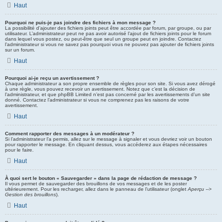
Haut
Pourquoi ne puis-je pas joindre des fichiers à mon message ?
La possibilité d’ajouter des fichiers joints peut être accordée par forum, par groupe, ou par
utilisateur. L’administrateur peut ne pas avoir autorisé l’ajout de fichiers joints pour le forum
dans lequel vous postez, ou peut-être que seul un groupe peut en joindre. Contactez
l’administrateur si vous ne savez pas pourquoi vous ne pouvez pas ajouter de fichiers joints
sur un forum.
Haut
Pourquoi ai-je reçu un avertissement ?
Chaque administrateur a son propre ensemble de règles pour son site. Si vous avez dérogé
à une règle, vous pouvez recevoir un avertissement. Notez que c’est la décision de
l’administrateur, et que phpBB Limited n’est pas concerné par les avertissements d’un site
donné. Contactez l’administrateur si vous ne comprenez pas les raisons de votre
avertissement.
Haut
Comment rapporter des messages à un modérateur ?
Si l’administrateur l’a permis, allez sur le message à signaler et vous devriez voir un bouton
pour rapporter le message. En cliquant dessus, vous accéderez aux étapes nécessaires
pour le faire.
Haut
À quoi sert le bouton « Sauvegarder » dans la page de rédaction de message ?
Il vous permet de sauvegarder des brouillons de vos messages et de les poster
ultérieurement. Pour les recharger, allez dans le panneau de l’utilisateur (onglet
Aperçu -->
Gestion des brouillons
).
Haut