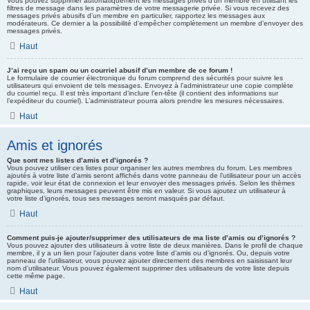
Vous pouvez supprimer automatiquement les messages privés d’un membre en utilisant les
filtres de message dans les paramètres de votre messagerie privée. Si vous recevez des
messages privés abusifs d’un membre en particulier, rapportez les messages aux
modérateurs. Ce dernier a la possibilité d’empêcher complètement un membre d’envoyer des
messages privés.
Haut
J’ai reçu un spam ou un courriel abusif d’un membre de ce forum !
Le formulaire de courrier électronique du forum comprend des sécurités pour suivre les
utilisateurs qui envoient de tels messages. Envoyez à l’administrateur une copie complète
du courriel reçu. Il est très important d’inclure l’en-tête (il contient des informations sur
l’expéditeur du courriel). L’administrateur pourra alors prendre les mesures nécessaires.
Haut
Amis et ignorés
Que sont mes listes d’amis et d’ignorés ?
Vous pouvez utiliser ces listes pour organiser les autres membres du forum. Les membres
ajoutés à votre liste d’amis seront affichés dans votre panneau de l’utilisateur pour un accès
rapide, voir leur état de connexion et leur envoyer des messages privés. Selon les thèmes
graphiques, leurs messages peuvent être mis en valeur. Si vous ajoutez un utilisateur à
votre liste d’ignorés, tous ses messages seront masqués par défaut.
Haut
Comment puis-je ajouter/supprimer des utilisateurs de ma liste d’amis ou d’ignorés ?
Vous pouvez ajouter des utilisateurs à votre liste de deux manières. Dans le profil de chaque
membre, il y a un lien pour l’ajouter dans votre liste d’amis ou d’ignorés. Ou, depuis votre
panneau de l’utilisateur, vous pouvez ajouter directement des membres en saisissant leur
nom d’utilisateur. Vous pouvez également supprimer des utilisateurs de votre liste depuis
cette même page.
Haut