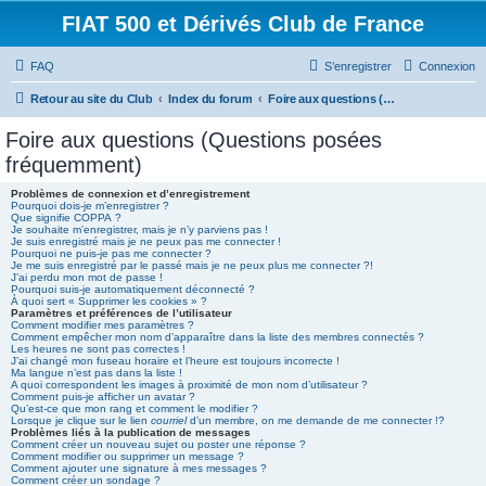
FIAT 500 et Dérivés Club de France
FAQ
S’enregistrer
Connexion
Retour au site du Club
Index du forum
Foire aux questions (Questions posées fréquemment)
Foire aux questions (Questions posées
fréquemment)
Problèmes de connexion et d’enregistrement
Pourquoi dois-je m’enregistrer ?
Que signifie COPPA ?
Je souhaite m’enregistrer, mais je n’y parviens pas !
Je suis enregistré mais je ne peux pas me connecter !
Pourquoi ne puis-je pas me connecter ?
Je me suis enregistré par le passé mais je ne peux plus me connecter ?!
J’ai perdu mon mot de passe !
Pourquoi suis-je automatiquement déconnecté ?
À quoi sert « Supprimer les cookies » ?
Paramètres et préférences de l’utilisateur
Comment modifier mes paramètres ?
Comment empêcher mon nom d’apparaître dans la liste des membres connectés ?
Les heures ne sont pas correctes !
J’ai changé mon fuseau horaire et l’heure est toujours incorrecte !
Ma langue n’est pas dans la liste !
A quoi correspondent les images à proximité de mon nom d’utilisateur ?
Comment puis-je afficher un avatar ?
Qu’est-ce que mon rang et comment le modifier ?
Lorsque je clique sur le lien
courriel
d’un membre, on me demande de me connecter !?
Problèmes liés à la publication de messages
Comment créer un nouveau sujet ou poster une réponse ?
Comment modifier ou supprimer un message ?
Comment ajouter une signature à mes messages ?
Comment créer un sondage ?