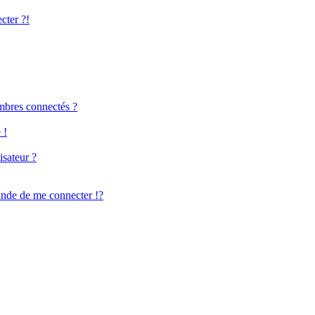
cter ?!
mbres connectés ?
 !
isateur ?
de de me connecter !?