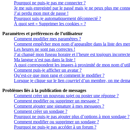
Pourquoi ne puis-je pas me connecter ?
Je me suis enregistré par le passé mais je ne peux plus me conne
J’ai perdu mon mot de passe !
Pourquoi suis-je automatiquement déconnecté ?
À quoi sert « Supprimer les cookies » ?
Paramètres et préférences de l’utilisateur
Comment modifier mes paramètres ?
Comment empêcher mon nom d’apparaître dans la liste des me
Les heures ne sont pas correctes !
J’ai changé mon fuseau horaire et l’heure est toujours incorrecte
Ma langue n’est pas dans la liste !
A quoi correspondent les images à proximité de mon nom d’util
Comment puis-je afficher un avatar ?
Qu’est-ce que mon rang et comment le modifier ?
Lorsque je clique sur le lien
courriel
d’un membre, on me deman
Problèmes liés à la publication de messages
Comment créer un nouveau sujet ou poster une réponse ?
Comment modifier ou supprimer un message ?
Comment ajouter une signature à mes messages ?
Comment créer un sondage ?
Pourquoi ne puis-je pas ajouter plus d’options à mon sondage ?
Comment modifier ou supprimer un sondage ?
Pourquoi ne puis-je pas accéder à un forum ?