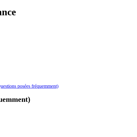
ance
Questions posées fréquemment)
équemment)