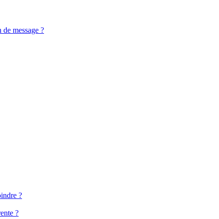
n de message ?
oindre ?
ente ?