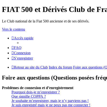
FIAT 500 et Dérivés Club de Fr
Le Club national de la Fiat 500 ancienne et de ses dérivés.
Vers le contenu
Accès rapide
FAQ
Connexion
S’enregistrer
Retour au site du Club
Index du forum
Foire aux questions (
Foire aux questions (Questions posées fr
Problèmes de connexion et d’enregistrement
Pourquoi dois-je m’enregistrer ?
Que signifie COPPA ?
Je souhaite m’enregistrer, mais je n’y parviens pas !
Je suis enregistré mais je ne peux pas me connecter !