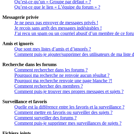
Qu’est-ce qu’un « Groupe par défaut » ?
Qu’est-ce que le lien « L’équipe du forum » ?
Messagerie privée
Je ne peux pas envoyer de messages privés !
Je reçois sans arrêt des messages indésirables !
J’ai reçu un spam ou un courriel abusif d’un membre de ce for
Amis et ignorés
Que sont mes listes d’amis et d’ignorés ?
Comment puis-je ajouter/supprimer des utilisateurs de ma liste 
Recherche dans les forums
Comment rechercher dans les forums ?
Pourquoi ma recherche ne renvoie aucun résultat ?
Pourquoi ma recherche renvoie une page blanche ?!
Comment rechercher des membres ?
Comment puis-je trouver mes propres messages et sujets ?
Surveillance et favoris
Quelle est la différence entre les favoris et la surveillance ?
Comment mettre en favoris ou surveiller des sujets ?
Comment surveiller des forums ?
Comment puis-je supprimer mes surveillances de sujets ?
Fichiers joints