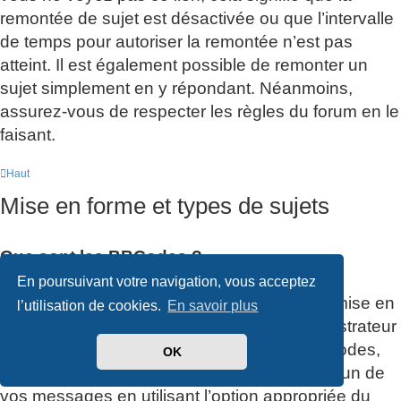
remontée de sujet est désactivée ou que l’intervalle
de temps pour autoriser la remontée n’est pas
atteint. Il est également possible de remonter un
sujet simplement en y répondant. Néanmoins,
assurez-vous de respecter les règles du forum en le
faisant.
Haut
Mise en forme et types de sujets
Que sont les BBCodes ?
Le BBCode est une implantation spéciale au
En poursuivant votre navigation, vous acceptez
langage HTML, offrant un large contrôle de mise en
l’utilisation de cookies.
En savoir plus
forme des éléments d’un message. L’administrateur
peut décider si vous pouvez utiliser les BBCodes,
OK
vous pouvez aussi les désactiver dans chacun de
vos messages en utilisant l’option appropriée du