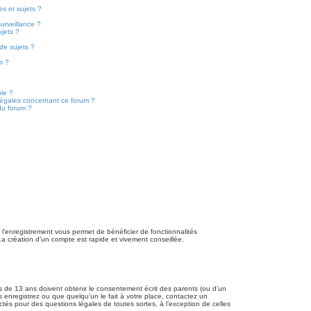
s et sujets ?
surveillance ?
ujets ?
de sujets ?
um ?
ble ?
 légales concernant ce forum ?
du forum ?
, l’enregistrement vous permet de bénéficier de fonctionnalités
La création d’un compte est rapide et vivement conseillée.
ns de 13 ans doivent obtenir le consentement écrit des parents (ou d’un
s enregistrez ou que quelqu’un le fait à votre place, contactez un
ctés pour des questions légales de toutes sortes, à l’exception de celles