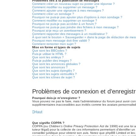
Problèmes liés à la publication de messages
Comment créer un nouveau sujet ou poster une réponse ?
Comment modifier ou supprimer un message ?
Comment ajouter une signature à mes messages ?
Comment créer un sondage ?
Pourquoi ne puis-je pas ajouter plus d’options à mon sondage ?
Comment modifier ou supprimer un sondage ?
Pourquoi ne puis-je pas accéder à un forum ?
Pourquoi ne puis-je pas joindre des fichiers à mon message ?
Pourquoi ai-je reçu un avertissement ?
Comment rapporter des messages à un modérateur ?
À quoi sert le bouton « Sauvegarder » dans la page de rédaction de me
Pourquoi mon message doit être validé ?
Comment remonter mon sujet ?
Mise en forme et types de sujets
Que sont les BBCodes ?
Puis-je utiliser le HTML ?
Que sont les smileys ?
Puis-je publier des images ?
Que sont les annonces globales ?
Que sont les annonces ?
Que sont les sujets épinglés ?
Que sont les sujets verrouillés ?
Que sont les icônes de sujet ?
Problèmes de connexion et d’enregist
Pourquoi dois-je m’enregistrer ?
Vous pouvez ne pas le faire, mais l’administrateur du forum peut avoir conf
supplémentaires inaccessibles aux invités comme les avatars personnalisés
Haut
Que signifie COPPA ?
COPPA (ou
Children’s Online Privacy Protection Act
de 1998) est une loi a
tuteur légal) pour la collecte de ces informations permettant d’identifier
conseiller juridique pour obtenir son avis. Notez que phpBB Limited et les