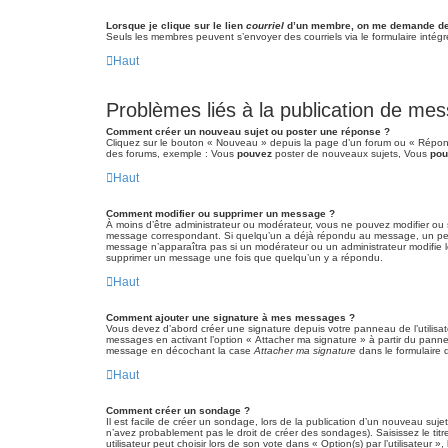
Lorsque je clique sur le lien
courriel
d’un membre, on me demande de
Seuls les membres peuvent s’envoyer des courriels via le formulaire intégré (
Haut
Problèmes liés à la publication de me
Comment créer un nouveau sujet ou poster une réponse ?
Cliquez sur le bouton « Nouveau » depuis la page d’un forum ou « Répondr
des forums, exemple : Vous
pouvez
poster de nouveaux sujets, Vous
pou
Haut
Comment modifier ou supprimer un message ?
À moins d’être administrateur ou modérateur, vous ne pouvez modifier ou
message correspondant. Si quelqu’un a déjà répondu au message, un petit te
message n’apparaîtra pas si un modérateur ou un administrateur modifie le 
supprimer un message une fois que quelqu’un y a répondu.
Haut
Comment ajouter une signature à mes messages ?
Vous devez d’abord créer une signature depuis votre panneau de l’utilisa
messages en activant l’option « Attacher ma signature » à partir du pannea
message en décochant la case
Attacher ma signature
dans le formulaire
Haut
Comment créer un sondage ?
Il est facile de créer un sondage, lors de la publication d’un nouveau suje
n’avez probablement pas le droit de créer des sondages). Saisissez le ti
utilisateur peut choisir lors de son vote dans « Option(s) par l’utilisateur »