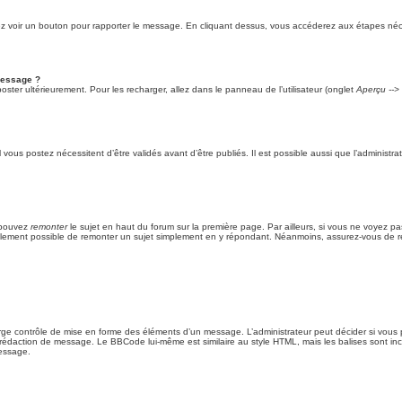
vriez voir un bouton pour rapporter le message. En cliquant dessus, vous accéderez aux étapes néce
message ?
ter ultérieurement. Pour les recharger, allez dans le panneau de l’utilisateur (onglet
Aperçu -->
ous postez nécessitent d’être validés avant d’être publiés. Il est possible aussi que l’administ
s pouvez
remonter
le sujet en haut du forum sur la première page. Par ailleurs, si vous ne voyez pa
 également possible de remonter un sujet simplement en y répondant. Néanmoins, assurez-vous de re
ge contrôle de mise en forme des éléments d’un message. L’administrateur peut décider si vous 
édaction de message. Le BBCode lui-même est similaire au style HTML, mais les balises sont inclus
essage.