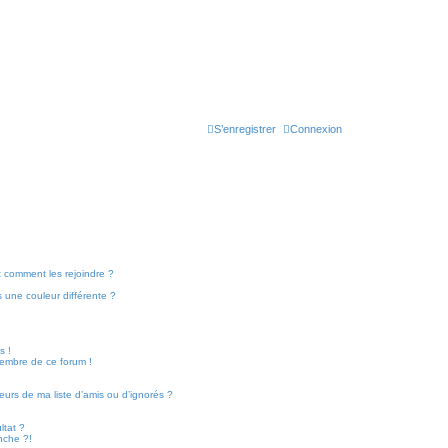
S’enregistrer
Connexion
et comment les rejoindre ?
 une couleur différente ?
!
s !
membre de ce forum !
eurs de ma liste d’amis ou d’ignorés ?
ltat ?
nche ?!