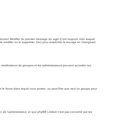
e bouton
Modifier
du premier message du sujet (c’est toujours celui auquel
t le modifier ou le supprimer. Ceci pour empêcher le trucage en changeant
 les modérateurs de groupes et les administrateurs peuvent accorder ces
s pour le forum dans lequel vous postez, ou peut-être que seul un groupe peut
n de l’administrateur, et que phpBB Limited n’est pas concerné par les