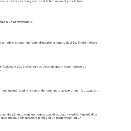
vous n’êtes pas enregistré, c’est le bon moment pour le faire.
lème à un administrateur.
 administrateur du forum d’installer la langue désirée. Si elle n’existe
 généralement des étoiles ou des blocs indiquant votre nombre de
.
ant ou importé. L’administrateur du forum peut activer ou non les avatars et
urs. En général, vous ne pouvez pas directement modifier l’intitulé d’un
, cette pratique est rarement tolérée et un modérateur (ou un