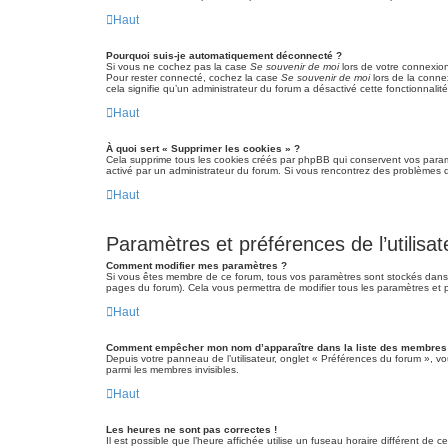
Haut
Pourquoi suis-je automatiquement déconnecté ?
Si vous ne cochez pas la case
Se souvenir de moi
lors de votre connexio
Pour rester connecté, cochez la case
Se souvenir de moi
lors de la conne
cela signifie qu’un administrateur du forum a désactivé cette fonctionnalité
Haut
À quoi sert « Supprimer les cookies » ?
Cela supprime tous les cookies créés par phpBB qui conservent vos paramètr
activé par un administrateur du forum. Si vous rencontrez des problèmes 
Haut
Paramètres et préférences de l’utilisat
Comment modifier mes paramètres ?
Si vous êtes membre de ce forum, tous vos paramètres sont stockés dans
pages du forum). Cela vous permettra de modifier tous les paramètres et 
Haut
Comment empêcher mon nom d’apparaître dans la liste des membres
Depuis votre panneau de l’utilisateur, onglet « Préférences du forum », vo
parmi les membres invisibles.
Haut
Les heures ne sont pas correctes !
Il est possible que l’heure affichée utilise un fuseau horaire différent de