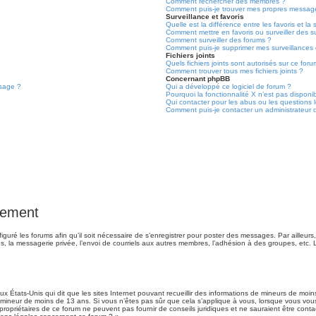
Comment rechercher des membres ?
Comment puis-je trouver mes propres message
Surveillance et favoris
Quelle est la différence entre les favoris et la 
Comment mettre en favoris ou surveiller des s
Comment surveiller des forums ?
Comment puis-je supprimer mes surveillances 
Fichiers joints
Quels fichiers joints sont autorisés sur ce for
Comment trouver tous mes fichiers joints ?
Concernant phpBB
ssage ?
Qui a développé ce logiciel de forum ?
Pourquoi la fonctionnalité X n’est pas disponi
Qui contacter pour les abus ou les questions
Comment puis-je contacter un administrateur 
rement
iguré les forums afin qu’il soit nécessaire de s’enregistrer pour poster des messages. Par ailleurs
, la messagerie privée, l’envoi de courriels aux autres membres, l’adhésion à des groupes, etc. 
ux États-Unis qui dit que les sites Internet pouvant recueillir des informations de mineurs de moi
 un mineur de moins de 13 ans. Si vous n’êtes pas sûr que cela s’applique à vous, lorsque vous vou
 propriétaires de ce forum ne peuvent pas fournir de conseils juridiques et ne sauraient être conta