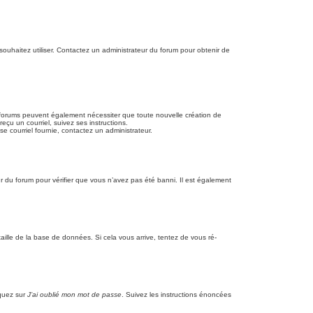
 souhaitez utiliser. Contactez un administrateur du forum pour obtenir de
ins forums peuvent également nécessiter que toute nouvelle création de
çu un courriel, suivez ses instructions.
sse courriel fournie, contactez un administrateur.
eur du forum pour vérifier que vous n’avez pas été banni. Il est également
aille de la base de données. Si cela vous arrive, tentez de vous ré-
iquez sur
J’ai oublié mon mot de passe
. Suivez les instructions énoncées