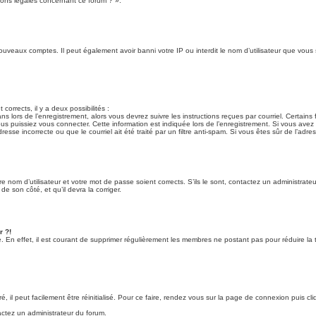
ions légales concernant ce forum ? ».
nouveaux comptes. Il peut également avoir banni votre IP ou interdit le nom d’utilisateur que vous
 corrects, il y a deux possibilités :
ns lors de l’enregistrement, alors vous devrez suivre les instructions reçues par courriel. Certa
puissiez vous connecter. Cette information est indiquée lors de l’enregistrement. Si vous avez re
sse incorrecte ou que le courriel ait été traité par un filtre anti-spam. Si vous êtes sûr de l’adre
re nom d’utilisateur et votre mot de passe soient corrects. S’ils le sont, contactez un administrat
de son côté, et qu’il devra la corriger.
r ?!
e. En effet, il est courant de supprimer régulièrement les membres ne postant pas pour réduire la t
il peut facilement être réinitialisé. Pour ce faire, rendez vous sur la page de connexion puis cl
tactez un administrateur du forum.