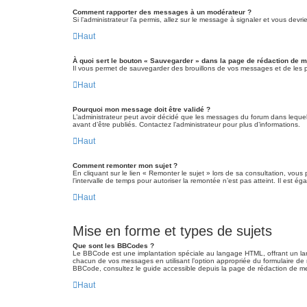
Comment rapporter des messages à un modérateur ?
Si l’administrateur l’a permis, allez sur le message à signaler et vous de
Haut
À quoi sert le bouton « Sauvegarder » dans la page de rédaction de 
Il vous permet de sauvegarder des brouillons de vos messages et de les pos
Haut
Pourquoi mon message doit être validé ?
L’administrateur peut avoir décidé que les messages du forum dans lequel v
avant d’être publiés. Contactez l’administrateur pour plus d’informations.
Haut
Comment remonter mon sujet ?
En cliquant sur le lien « Remonter le sujet » lors de sa consultation, vou
l’intervalle de temps pour autoriser la remontée n’est pas atteint. Il est
Haut
Mise en forme et types de sujets
Que sont les BBCodes ?
Le BBCode est une implantation spéciale au langage HTML, offrant un lar
chacun de vos messages en utilisant l’option appropriée du formulaire de r
BBCode, consultez le guide accessible depuis la page de rédaction de m
Haut