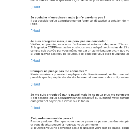
mentionnées dans la question « Qui contacter pour les abus ou les quest
Haut
Je souhaite m’enregistrer, mais je n’y parviens pas !
Il est possible qu’un administrateur du forum ait désactivé la création de 
l’aide.
Haut
Je suis enregistré mais je ne peux pas me connecter !
Vérifiez, en premier, votre nom d’utilisateur et votre mot de passe. S’ils sont
Si la gestion COPPA est active et si vous avez indiqué avoir moins de 13 a
compte soit activée par vous-même ou par un administrateur avant que vous 
Si vous n’avez pas reçu de courriel, il se peut que vous ayez fourni une adre
Haut
Pourquoi ne puis-je pas me connecter ?
Plusieurs raisons pourraient expliquer cela. Premièrement, vérifiez que vot
possible que le propriétaire du site Internet ait une erreur de configuration 
Haut
Je me suis enregistré par le passé mais je ne peux plus me connecte
Il est possible qu’un administrateur ait désactivé ou supprimé votre compt
enregistrer et soyez plus investi sur le forum.
Haut
J’ai perdu mon mot de passe !
Pas de panique ! Bien que votre mot de passe ne puisse pas être récupéré, 
et vous devriez pouvoir à nouveau vous connecter.
Si toutefois vous ne parveniez pas à réinitialiser votre mot de passe, con