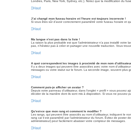
Londres, Paris, New York, Sydney, etc.). Notez que la modification du fus
Haut
J’ai changé mon fuseau horaire et l’heure est toujours incorrecte !
Si vous êtes sûr d’avoir correctement paramétré votre fuseau horaire et que
Haut
Ma langue n’est pas dans la liste !
La raison la plus probable est que l’administrateur n’a pas installé votre
pas, n’hésitez pas à créer et partager une nouvelle traduction. Vous trouv
Haut
A quoi correspondent les images à proximité de mon nom d’utilisateu
Il y a deux images qui peuvent être associées avec votre nom d’utilisateu
messages ou votre statut sur le forum. La seconde image, souvent plus 
Haut
Comment puis-je afficher un avatar ?
Depuis votre panneau d’utilisateur, dans l’onglet « profil » vous pouvez aj
décider de la manière dont ils sont mis à disposition. Si vous ne pouvez pa
Haut
Qu’est-ce que mon rang et comment le modifier ?
Les rangs, qui peuvent être associés au nom d’utilisateur, indiquent le n
rang car il est paramétré par l’administrateur du forum. Évitez de poster 
administrateur) peut facilement abaisser votre compteur de messages.
Haut