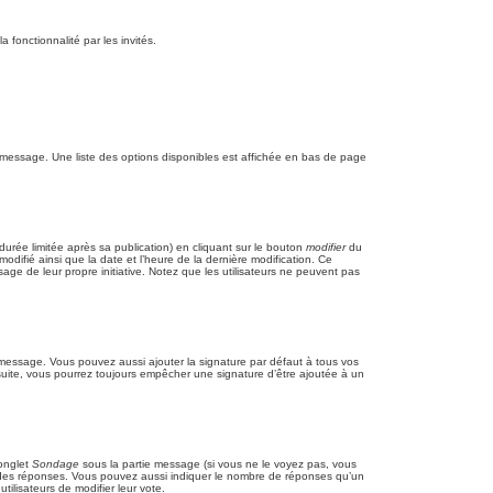
a fonctionnalité par les invités.
 message. Une liste des options disponibles est affichée en bas de page
rée limitée après sa publication) en cliquant sur le bouton
modifier
du
difié ainsi que la date et l’heure de la dernière modification. Ce
age de leur propre initiative. Notez que les utilisateurs ne peuvent pas
 message. Vous pouvez aussi ajouter la signature par défaut à tous vos
 suite, vous pourrez toujours empêcher une signature d’être ajoutée à un
’onglet
Sondage
sous la partie message (si vous ne le voyez pas, vous
p des réponses. Vous pouvez aussi indiquer le nombre de réponses qu’un
utilisateurs de modifier leur vote.