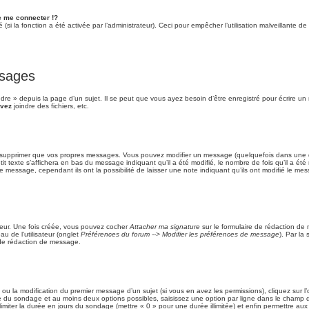
 me connecter !?
si la fonction a été activée par l’administrateur). Ceci pour empêcher l’utilisation malveillante de l
ssages
e » depuis la page d’un sujet. Il se peut que vous ayez besoin d’être enregistré pour écrire un
vez
joindre des fichiers, etc.
 supprimer que vos propres messages. Vous pouvez modifier un message (quelquefois dans une du
xte s’affichera en bas du message indiquant qu’il a été modifié, le nombre de fois qu’il a été mo
message, cependant ils ont la possibilité de laisser une note indiquant qu’ils ont modifié le mess
teur. Une fois créée, vous pouvez cocher
Attacher ma signature
sur le formulaire de rédaction de
u de l’utilisateur (onglet
Préférences du forum --> Modifier les préférences de message
). Par la
 de rédaction de message.
t ou la modification du premier message d’un sujet (si vous en avez les permissions), cliquez sur l
tre du sondage et au moins deux options possibles, saisissez une option par ligne dans le cham
, limiter la durée en jours du sondage (mettre « 0 » pour une durée illimitée) et enfin permettre aux 