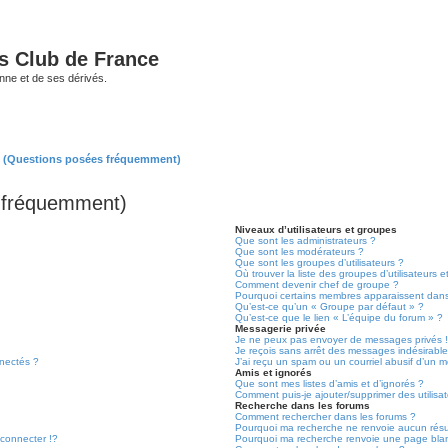
és Club de France
enne et de ses dérivés.
s (Questions posées fréquemment)
s fréquemment)
Niveaux d’utilisateurs et groupes
Que sont les administrateurs ?
Que sont les modérateurs ?
Que sont les groupes d’utilisateurs ?
Où trouver la liste des groupes d’utilisateurs 
Comment devenir chef de groupe ?
Pourquoi certains membres apparaissent dans
Qu’est-ce qu’un « Groupe par défaut » ?
Qu’est-ce que le lien « L’équipe du forum » ?
Messagerie privée
Je ne peux pas envoyer de messages privés 
Je reçois sans arrêt des messages indésirable
nectés ?
J’ai reçu un spam ou un courriel abusif d’un 
Amis et ignorés
Que sont mes listes d’amis et d’ignorés ?
Comment puis-je ajouter/supprimer des utilisat
Recherche dans les forums
Comment rechercher dans les forums ?
Pourquoi ma recherche ne renvoie aucun résu
onnecter !?
Pourquoi ma recherche renvoie une page bla