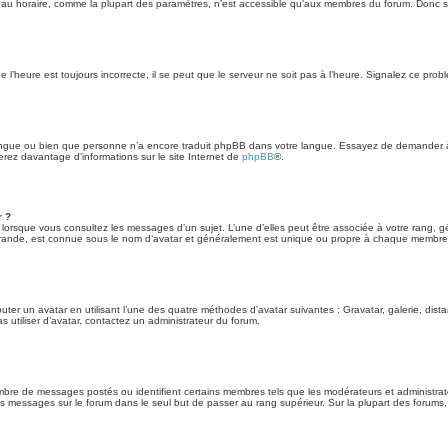
eau horaire, comme la plupart des paramètres, n’est accessible qu’aux membres du forum. Donc si 
 l’heure est toujours incorrecte, il se peut que le serveur ne soit pas à l’heure. Signalez ce prob
 langue ou bien que personne n’a encore traduit phpBB dans votre langue. Essayez de demander à un
erez davantage d’informations sur le site Internet de
phpBB
®.
r ?
r lorsque vous consultez les messages d’un sujet. L’une d’elles peut être associée à votre rang,
grande, est connue sous le nom d’avatar et généralement est unique ou propre à chaque membre
outer un avatar en utilisant l’une des quatre méthodes d’avatar suivantes : Gravatar, galerie, dist
s utiliser d’avatar, contactez un administrateur du forum.
ombre de messages postés ou identifient certains membres tels que les modérateurs et administrate
des messages sur le forum dans le seul but de passer au rang supérieur. Sur la plupart des forums