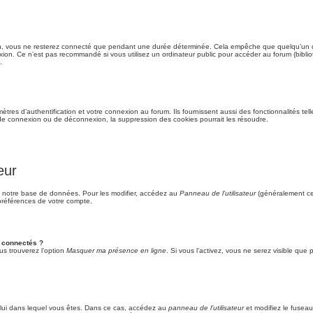
n, vous ne resterez connecté que pendant une durée déterminée. Cela empêche que quelqu’un d’aut
xion. Ce n’est pas recommandé si vous utilisez un ordinateur public pour accéder au forum (bibliot
.
es d’authentification et votre connexion au forum. Ils fournissent aussi des fonctionnalités tell
de connexion ou de déconnexion, la suppression des cookies pourrait les résoudre.
eur
 notre base de données. Pour les modifier, accédez au
Panneau de l’utilisateur
(généralement ce 
préférences de votre compte.
 connectés ?
us trouverez l’option
Masquer ma présence en ligne
. Si vous l’activez, vous ne serez visible qu
 celui dans lequel vous êtes. Dans ce cas, accédez au
panneau de l’utilisateur
et modifiez le fuseau