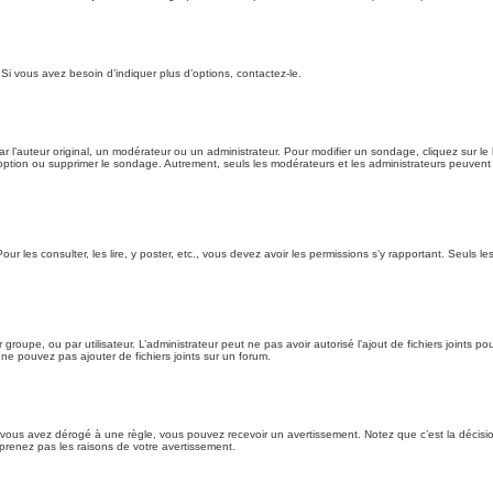
Si vous avez besoin d’indiquer plus d’options, contactez-le.
l’auteur original, un modérateur ou un administrateur. Pour modifier un sondage, cliquez sur l
 option ou supprimer le sondage. Autrement, seuls les modérateurs et les administrateurs peuven
our les consulter, les lire, y poster, etc., vous devez avoir les permissions s’y rapportant. Seuls
ar groupe, ou par utilisateur. L’administrateur peut ne pas avoir autorisé l’ajout de fichiers joint
ne pouvez pas ajouter de fichiers joints sur un forum.
vous avez dérogé à une règle, vous pouvez recevoir un avertissement. Notez que c’est la décisio
prenez pas les raisons de votre avertissement.