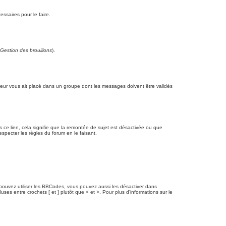
ssaires pour le faire.
 Gestion des brouillons
).
rateur vous ait placé dans un groupe dont les messages doivent être validés
s ce lien, cela signifie que la remontée de sujet est désactivée ou que
specter les règles du forum en le faisant.
pouvez utiliser les BBCodes, vous pouvez aussi les désactiver dans
es entre crochets [ et ] plutôt que < et >. Pour plus d’informations sur le