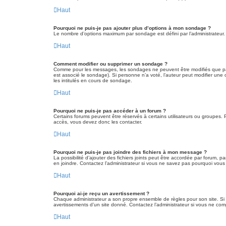
Haut
Pourquoi ne puis-je pas ajouter plus d’options à mon sondage ?
Le nombre d’options maximum par sondage est défini par l’administrateur. 
Haut
Comment modifier ou supprimer un sondage ?
Comme pour les messages, les sondages ne peuvent être modifiés que par 
est associé le sondage). Si personne n’a voté, l’auteur peut modifier une
les intitulés en cours de sondage.
Haut
Pourquoi ne puis-je pas accéder à un forum ?
Certains forums peuvent être réservés à certains utilisateurs ou groupes. P
accès, vous devez donc les contacter.
Haut
Pourquoi ne puis-je pas joindre des fichiers à mon message ?
La possibilité d’ajouter des fichiers joints peut être accordée par forum, p
en joindre. Contactez l’administrateur si vous ne savez pas pourquoi vous 
Haut
Pourquoi ai-je reçu un avertissement ?
Chaque administrateur a son propre ensemble de règles pour son site. Si 
avertissements d’un site donné. Contactez l’administrateur si vous ne com
Haut