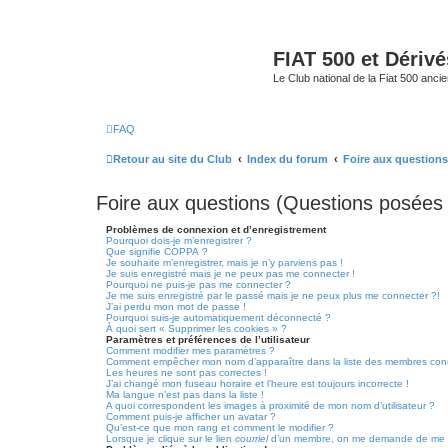
FIAT 500 et Dériv
Le Club national de la Fiat 500 anci
FAQ
Retour au site du Club
Index du forum
Foire aux question
Foire aux questions (Questions posée
Problèmes de connexion et d’enregistrement
Pourquoi dois-je m’enregistrer ?
Que signifie COPPA ?
Je souhaite m’enregistrer, mais je n’y parviens pas !
Je suis enregistré mais je ne peux pas me connecter !
Pourquoi ne puis-je pas me connecter ?
Je me suis enregistré par le passé mais je ne peux plus me connecter ?!
J’ai perdu mon mot de passe !
Pourquoi suis-je automatiquement déconnecté ?
À quoi sert « Supprimer les cookies » ?
Paramètres et préférences de l’utilisateur
Comment modifier mes paramètres ?
Comment empêcher mon nom d’apparaître dans la liste des membres con
Les heures ne sont pas correctes !
J’ai changé mon fuseau horaire et l’heure est toujours incorrecte !
Ma langue n’est pas dans la liste !
A quoi correspondent les images à proximité de mon nom d’utilisateur ?
Comment puis-je afficher un avatar ?
Qu’est-ce que mon rang et comment le modifier ?
Lorsque je clique sur le lien
courriel
d’un membre, on me demande de me c