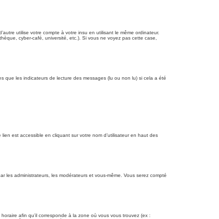
re utilise votre compte à votre insu en utilisant le même ordinateur.
hèque, cyber-café, université, etc.). Si vous ne voyez pas cette case,
es que les indicateurs de lecture des messages (lu ou non lu) si cela a été
lien est accessible en cliquant sur votre nom d’utilisateur en haut des
e par les administrateurs, les modérateurs et vous-même. Vous serez compté
 horaire afin qu’il corresponde à la zone où vous vous trouvez (ex :