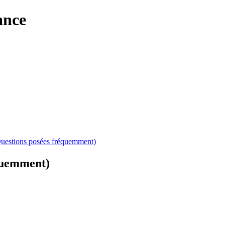
ance
Questions posées fréquemment)
équemment)