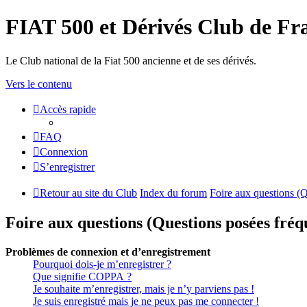
FIAT 500 et Dérivés Club de Fr
Le Club national de la Fiat 500 ancienne et de ses dérivés.
Vers le contenu
Accès rapide
FAQ
Connexion
S’enregistrer
Retour au site du Club
Index du forum
Foire aux questions (
Foire aux questions (Questions posées fr
Problèmes de connexion et d’enregistrement
Pourquoi dois-je m’enregistrer ?
Que signifie COPPA ?
Je souhaite m’enregistrer, mais je n’y parviens pas !
Je suis enregistré mais je ne peux pas me connecter !