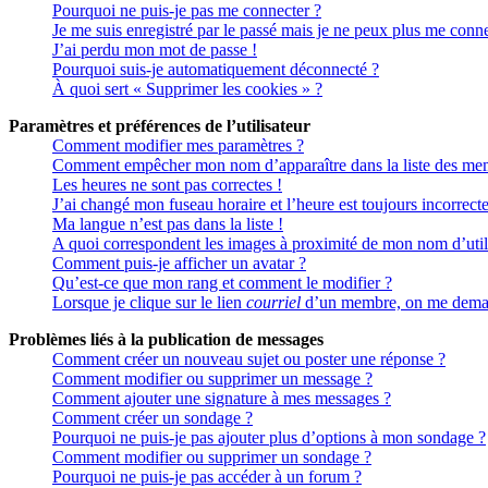
Pourquoi ne puis-je pas me connecter ?
Je me suis enregistré par le passé mais je ne peux plus me conne
J’ai perdu mon mot de passe !
Pourquoi suis-je automatiquement déconnecté ?
À quoi sert « Supprimer les cookies » ?
Paramètres et préférences de l’utilisateur
Comment modifier mes paramètres ?
Comment empêcher mon nom d’apparaître dans la liste des me
Les heures ne sont pas correctes !
J’ai changé mon fuseau horaire et l’heure est toujours incorrecte
Ma langue n’est pas dans la liste !
A quoi correspondent les images à proximité de mon nom d’util
Comment puis-je afficher un avatar ?
Qu’est-ce que mon rang et comment le modifier ?
Lorsque je clique sur le lien
courriel
d’un membre, on me deman
Problèmes liés à la publication de messages
Comment créer un nouveau sujet ou poster une réponse ?
Comment modifier ou supprimer un message ?
Comment ajouter une signature à mes messages ?
Comment créer un sondage ?
Pourquoi ne puis-je pas ajouter plus d’options à mon sondage ?
Comment modifier ou supprimer un sondage ?
Pourquoi ne puis-je pas accéder à un forum ?