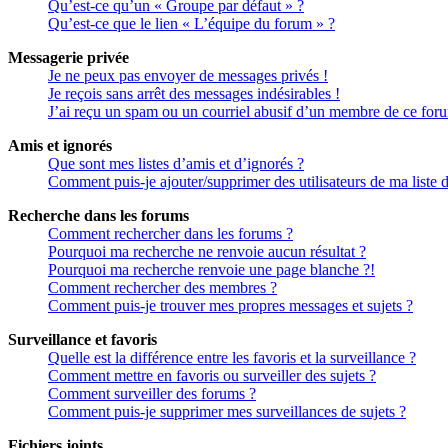
Qu’est-ce qu’un « Groupe par défaut » ?
Qu’est-ce que le lien « L’équipe du forum » ?
Messagerie privée
Je ne peux pas envoyer de messages privés !
Je reçois sans arrêt des messages indésirables !
J’ai reçu un spam ou un courriel abusif d’un membre de ce for
Amis et ignorés
Que sont mes listes d’amis et d’ignorés ?
Comment puis-je ajouter/supprimer des utilisateurs de ma liste 
Recherche dans les forums
Comment rechercher dans les forums ?
Pourquoi ma recherche ne renvoie aucun résultat ?
Pourquoi ma recherche renvoie une page blanche ?!
Comment rechercher des membres ?
Comment puis-je trouver mes propres messages et sujets ?
Surveillance et favoris
Quelle est la différence entre les favoris et la surveillance ?
Comment mettre en favoris ou surveiller des sujets ?
Comment surveiller des forums ?
Comment puis-je supprimer mes surveillances de sujets ?
Fichiers joints