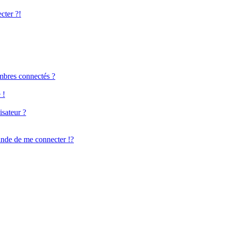
cter ?!
mbres connectés ?
 !
isateur ?
de de me connecter !?