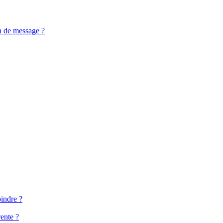
n de message ?
oindre ?
ente ?