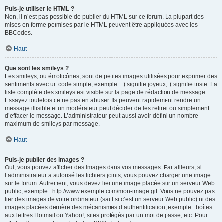
Puis-je utiliser le HTML ?
Non, il n’est pas possible de publier du HTML sur ce forum. La plupart des
mises en forme permises par le HTML peuvent être appliquées avec les
BBCodes.
Haut
Que sont les smileys ?
Les smileys, ou émoticônes, sont de petites images utilisées pour exprimer des
sentiments avec un code simple, exemple : :) signifie joyeux, :( signifie triste. La
liste complète des smileys est visible sur la page de rédaction de message.
Essayez toutefois de ne pas en abuser. Ils peuvent rapidement rendre un
message illisible et un modérateur peut décider de les retirer ou simplement
d’effacer le message. L’administrateur peut aussi avoir défini un nombre
maximum de smileys par message.
Haut
Puis-je publier des images ?
Oui, vous pouvez afficher des images dans vos messages. Par ailleurs, si
l’administrateur a autorisé les fichiers joints, vous pouvez charger une image
sur le forum. Autrement, vous devez lier une image placée sur un serveur Web
public, exemple : http://www.exemple.com/mon-image.gif. Vous ne pouvez pas
lier des images de votre ordinateur (sauf si c’est un serveur Web public) ni des
images placées derrière des mécanismes d’authentification, exemple : boîtes
aux lettres Hotmail ou Yahoo!, sites protégés par un mot de passe, etc. Pour