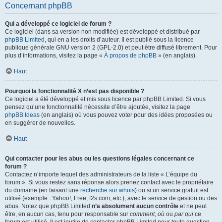
Concernant phpBB
Qui a développé ce logiciel de forum ?
Ce logiciel (dans sa version non modifiée) est développé et distribué par
phpBB Limited
, qui en a les droits d’auteur. Il est publié sous la licence
publique générale GNU version 2 (GPL-2.0) et peut être diffusé librement. Pour
plus d’informations, visitez la page «
À propos de phpBB
» (en anglais).
Haut
Pourquoi la fonctionnalité X n’est pas disponible ?
Ce logiciel a été développé et mis sous licence par phpBB Limited. Si vous
pensez qu’une fonctionnalité nécessite d’être ajoutée, visitez la page
phpBB Ideas
(en anglais) où vous pouvez voter pour des idées proposées ou
en suggérer de nouvelles.
Haut
Qui contacter pour les abus ou les questions légales concernant ce
forum ?
Contactez n’importe lequel des administrateurs de la liste « L’équipe du
forum ». Si vous restez sans réponse alors prenez contact avec le propriétaire
du domaine (en faisant une
recherche sur whois
) ou si un service gratuit est
utilisé (exemple : Yahoo!, Free, f2s.com, etc.), avec le service de gestion ou des
abus. Notez que phpBB Limited
n’a absolument aucun contrôle
et ne peut
être, en aucun cas, tenu pour responsable sur
comment
,
où
ou
par qui
ce