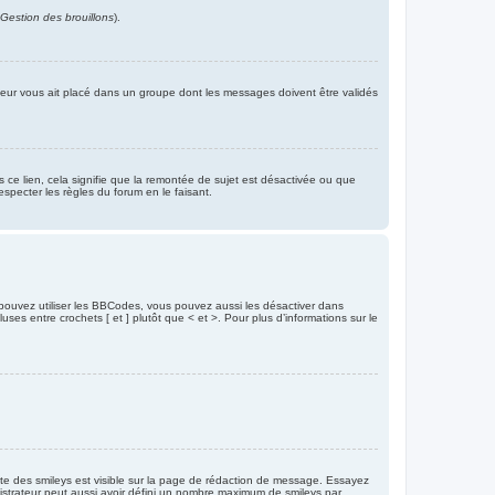
 Gestion des brouillons
).
rateur vous ait placé dans un groupe dont les messages doivent être validés
s ce lien, cela signifie que la remontée de sujet est désactivée ou que
specter les règles du forum en le faisant.
pouvez utiliser les BBCodes, vous pouvez aussi les désactiver dans
es entre crochets [ et ] plutôt que < et >. Pour plus d’informations sur le
plète des smileys est visible sur la page de rédaction de message. Essayez
nistrateur peut aussi avoir défini un nombre maximum de smileys par