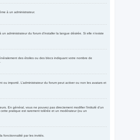
lème à un administrateur.
 administrateur du forum d’installer la langue désirée. Si elle n’existe
 généralement des étoiles ou des blocs indiquant votre nombre de
.
ant ou importé. L’administrateur du forum peut activer ou non les avatars et
urs. En général, vous ne pouvez pas directement modifier l’intitulé d’un
, cette pratique est rarement tolérée et un modérateur (ou un
a fonctionnalité par les invités.