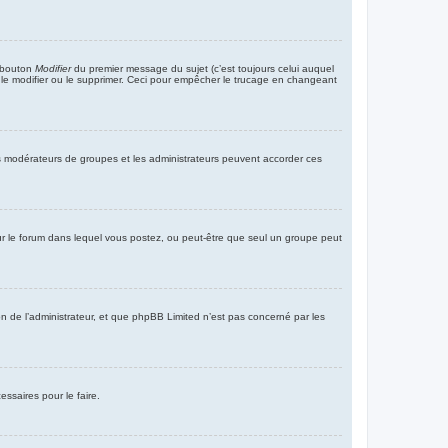
e bouton
Modifier
du premier message du sujet (c’est toujours celui auquel
t le modifier ou le supprimer. Ceci pour empêcher le trucage en changeant
 les modérateurs de groupes et les administrateurs peuvent accorder ces
s pour le forum dans lequel vous postez, ou peut-être que seul un groupe peut
n de l’administrateur, et que phpBB Limited n’est pas concerné par les
ssaires pour le faire.