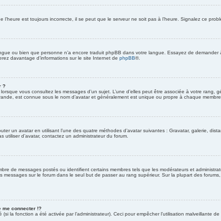
 l’heure est toujours incorrecte, il se peut que le serveur ne soit pas à l’heure. Signalez ce prob
 langue ou bien que personne n’a encore traduit phpBB dans votre langue. Essayez de demander à un
erez davantage d’informations sur le site Internet de
phpBB
®.
r ?
r lorsque vous consultez les messages d’un sujet. L’une d’elles peut être associée à votre rang,
grande, est connue sous le nom d’avatar et généralement est unique ou propre à chaque membre
outer un avatar en utilisant l’une des quatre méthodes d’avatar suivantes : Gravatar, galerie, dist
s utiliser d’avatar, contactez un administrateur du forum.
ombre de messages postés ou identifient certains membres tels que les modérateurs et administrate
des messages sur le forum dans le seul but de passer au rang supérieur. Sur la plupart des forums
 me connecter !?
si la fonction a été activée par l’administrateur). Ceci pour empêcher l’utilisation malveillante de l