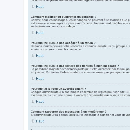
Le nombre d’options maximum par sondage est défini par l’administrateur. 
Haut
Comment modifier ou supprimer un sondage ?
Comme pour les messages, les sondages ne peuvent être modifiés que par 
est associé le sondage). Si personne n’a voté, l’auteur peut modifier une
les intitulés en cours de sondage.
Haut
Pourquoi ne puis-je pas accéder à un forum ?
Certains forums peuvent être réservés à certains utilisateurs ou groupes. P
accès, vous devez donc les contacter.
Haut
Pourquoi ne puis-je pas joindre des fichiers à mon message ?
La possibilité d’ajouter des fichiers joints peut être accordée par forum, p
en joindre. Contactez l’administrateur si vous ne savez pas pourquoi vous 
Haut
Pourquoi ai-je reçu un avertissement ?
Chaque administrateur a son propre ensemble de règles pour son site. Si 
avertissements d’un site donné. Contactez l’administrateur si vous ne com
Haut
Comment rapporter des messages à un modérateur ?
Si l’administrateur l’a permis, allez sur le message à signaler et vous de
Haut