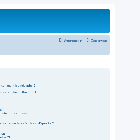
S’enregistrer
Connexion
et comment les rejoindre ?
 une couleur différente ?
!
s !
membre de ce forum !
eurs de ma liste d’amis ou d’ignorés ?
ltat ?
nche ?!