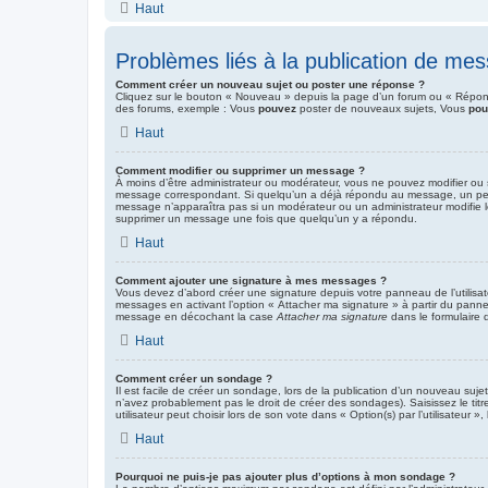
Haut
Problèmes liés à la publication de me
Comment créer un nouveau sujet ou poster une réponse ?
Cliquez sur le bouton « Nouveau » depuis la page d’un forum ou « Répondr
des forums, exemple : Vous
pouvez
poster de nouveaux sujets, Vous
pou
Haut
Comment modifier ou supprimer un message ?
À moins d’être administrateur ou modérateur, vous ne pouvez modifier ou
message correspondant. Si quelqu’un a déjà répondu au message, un petit te
message n’apparaîtra pas si un modérateur ou un administrateur modifie le 
supprimer un message une fois que quelqu’un y a répondu.
Haut
Comment ajouter une signature à mes messages ?
Vous devez d’abord créer une signature depuis votre panneau de l’utilisa
messages en activant l’option « Attacher ma signature » à partir du pannea
message en décochant la case
Attacher ma signature
dans le formulaire
Haut
Comment créer un sondage ?
Il est facile de créer un sondage, lors de la publication d’un nouveau suje
n’avez probablement pas le droit de créer des sondages). Saisissez le ti
utilisateur peut choisir lors de son vote dans « Option(s) par l’utilisateur »
Haut
Pourquoi ne puis-je pas ajouter plus d’options à mon sondage ?