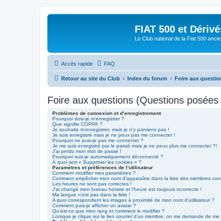
FIAT 500 et Dériv
Le Club national de la Fiat 500 anci
Accès rapide
FAQ
Retour au site du Club
Index du forum
Foire aux questi
Foire aux questions (Questions posée
Problèmes de connexion et d’enregistrement
Pourquoi dois-je m’enregistrer ?
Que signifie COPPA ?
Je souhaite m’enregistrer, mais je n’y parviens pas !
Je suis enregistré mais je ne peux pas me connecter !
Pourquoi ne puis-je pas me connecter ?
Je me suis enregistré par le passé mais je ne peux plus me connecter ?!
J’ai perdu mon mot de passe !
Pourquoi suis-je automatiquement déconnecté ?
À quoi sert « Supprimer les cookies » ?
Paramètres et préférences de l’utilisateur
Comment modifier mes paramètres ?
Comment empêcher mon nom d’apparaître dans la liste des membres con
Les heures ne sont pas correctes !
J’ai changé mon fuseau horaire et l’heure est toujours incorrecte !
Ma langue n’est pas dans la liste !
A quoi correspondent les images à proximité de mon nom d’utilisateur ?
Comment puis-je afficher un avatar ?
Qu’est-ce que mon rang et comment le modifier ?
Lorsque je clique sur le lien
courriel
d’un membre, on me demande de me c