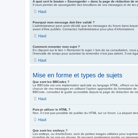
À quoi sert le bouton « Sauvegarder » dans la page de rédaction de 
Il vous permet de sauvegarder des brouillons de vos messages et de les pos
Haut
Pourquoi mon message doit être validé ?
L’administrateur peut avoir décidé que les messages du forum dans lequel v
avant d’être publiés. Contactez l’administrateur pour plus d’informations.
Haut
Comment remonter mon sujet ?
En cliquant sur le lien « Remonter le sujet » lors de sa consultation, vou
l’intervalle de temps pour autoriser la remontée n’est pas atteint. Il est
Haut
Mise en forme et types de sujets
Que sont les BBCodes ?
Le BBCode est une implantation spéciale au langage HTML, offrant un lar
chacun de vos messages en utilisant l’option appropriée du formulaire de r
BBCode, consultez le guide accessible depuis la page de rédaction de m
Haut
Puis-je utiliser le HTML ?
Non, il n’est pas possible de publier du HTML sur ce forum. La plupart 
Haut
Que sont les smileys ?
Les smileys, ou émoticônes, sont de petites images utilisées pour exprimer 
toutefois de ne pas en abuser. Ils peuvent rapidement rendre un message i