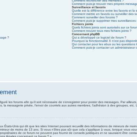
Comment rechercher des membres ?
Comment puis-je trouver mes propres message
Surveillance et favoris
Quelle est la différence entre les favoris et la 
Comment mettre en favoris ou surveiller des s
Comment surveiller des forums ?
Comment puis-je supprimer mes surveillances 
Fichiers joints
Quels fichiers joints sont autorisés sur ce for
Comment trouver tous mes fichiers joints ?
Concernant phpBB
ssage ?
Qui a développé ce logiciel de forum ?
Pourquoi la fonctionnalité X n’est pas disponi
Qui contacter pour les abus ou les questions
Comment puis-je contacter un administrateur 
rement
iguré les forums afin qu’il soit nécessaire de s’enregistrer pour poster des messages. Par ailleurs
, la messagerie privée, l’envoi de courriels aux autres membres, l’adhésion à des groupes, etc. 
ux États-Unis qui dit que les sites Internet pouvant recueillir des informations de mineurs de moi
 un mineur de moins de 13 ans. Si vous n’êtes pas sûr que cela s’applique à vous, lorsque vous vou
 propriétaires de ce forum ne peuvent pas fournir de conseils juridiques et ne sauraient être conta
ions légales concernant ce forum ? ».