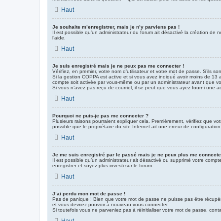
Haut
Je souhaite m’enregistrer, mais je n’y parviens pas !
Il est possible qu’un administrateur du forum ait désactivé la création de 
l’aide.
Haut
Je suis enregistré mais je ne peux pas me connecter !
Vérifiez, en premier, votre nom d’utilisateur et votre mot de passe. S’ils sont
Si la gestion COPPA est active et si vous avez indiqué avoir moins de 13 a
compte soit activée par vous-même ou par un administrateur avant que vous 
Si vous n’avez pas reçu de courriel, il se peut que vous ayez fourni une adre
Haut
Pourquoi ne puis-je pas me connecter ?
Plusieurs raisons pourraient expliquer cela. Premièrement, vérifiez que vot
possible que le propriétaire du site Internet ait une erreur de configuration 
Haut
Je me suis enregistré par le passé mais je ne peux plus me connecte
Il est possible qu’un administrateur ait désactivé ou supprimé votre compt
enregistrer et soyez plus investi sur le forum.
Haut
J’ai perdu mon mot de passe !
Pas de panique ! Bien que votre mot de passe ne puisse pas être récupéré, 
et vous devriez pouvoir à nouveau vous connecter.
Si toutefois vous ne parveniez pas à réinitialiser votre mot de passe, con
Haut