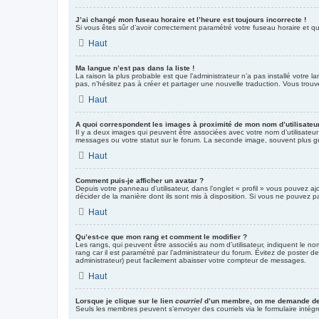
J’ai changé mon fuseau horaire et l’heure est toujours incorrecte !
Si vous êtes sûr d’avoir correctement paramétré votre fuseau horaire et que
Haut
Ma langue n’est pas dans la liste !
La raison la plus probable est que l’administrateur n’a pas installé votre
pas, n’hésitez pas à créer et partager une nouvelle traduction. Vous trouv
Haut
A quoi correspondent les images à proximité de mon nom d’utilisateu
Il y a deux images qui peuvent être associées avec votre nom d’utilisateu
messages ou votre statut sur le forum. La seconde image, souvent plus 
Haut
Comment puis-je afficher un avatar ?
Depuis votre panneau d’utilisateur, dans l’onglet « profil » vous pouvez aj
décider de la manière dont ils sont mis à disposition. Si vous ne pouvez pa
Haut
Qu’est-ce que mon rang et comment le modifier ?
Les rangs, qui peuvent être associés au nom d’utilisateur, indiquent le n
rang car il est paramétré par l’administrateur du forum. Évitez de poster 
administrateur) peut facilement abaisser votre compteur de messages.
Haut
Lorsque je clique sur le lien
courriel
d’un membre, on me demande de
Seuls les membres peuvent s’envoyer des courriels via le formulaire intégré (