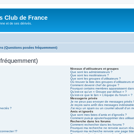
és Club de France
enne et de ses dérivés.
ons (Questions posées fréquemment)
s fréquemment)
Niveaux d’utilisateurs et groupes
Que sont les administrateurs ?
Que sont les modérateurs ?
Que sont les groupes d’utilisateurs ?
Où trouver la liste des groupes d’utilisateurs 
Comment devenir chef de groupe ?
Pourquoi certains membres apparaissent dans
Qu’est-ce qu’un « Groupe par défaut » ?
Qu’est-ce que le lien « L’équipe du forum » ?
Messagerie privée
Je ne peux pas envoyer de messages privés 
Je reçois sans arrêt des messages indésirable
nectés ?
J’ai reçu un spam ou un courriel abusif d’un 
Amis et ignorés
Que sont mes listes d’amis et d’ignorés ?
Comment puis-je ajouter/supprimer des utilisat
Recherche dans les forums
Comment rechercher dans les forums ?
Pourquoi ma recherche ne renvoie aucun résu
onnecter !?
Pourquoi ma recherche renvoie une page bla