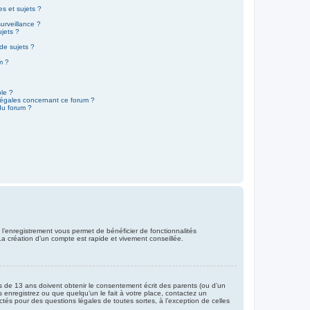
s et sujets ?
surveillance ?
ujets ?
de sujets ?
um ?
ble ?
 légales concernant ce forum ?
du forum ?
, l’enregistrement vous permet de bénéficier de fonctionnalités
La création d’un compte est rapide et vivement conseillée.
ns de 13 ans doivent obtenir le consentement écrit des parents (ou d’un
s enregistrez ou que quelqu’un le fait à votre place, contactez un
ctés pour des questions légales de toutes sortes, à l’exception de celles