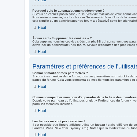
Pourquoi suis-je automatiquement déconnecté ?
Si vous ne cochez pas la case
Se souvenir de moi
lors de votre connexio
Pour rester connecté, cochez la case
Se souvenir de moi
lors de la conne
cela signifie qu’un administrateur du forum a désactivé cette fonctionnalité
Haut
À quoi sert « Supprimer les cookies » ?
Cela supprime tous les cookies créés par phpBB qui conservent vos paramètr
activé par un administrateur du forum. Si vous rencontrez des problèmes 
Haut
Paramètres et préférences de l’utilisat
Comment modifier mes paramètres ?
Si vous êtes membre de ce forum, tous vos paramètres sont stockés dans
pages du forum). Cela vous permettra de modifier tous les paramètres et 
Haut
Comment empêcher mon nom d’apparaître dans la liste des membres
Depuis votre panneau de l’utilisateur, onglet « Préférences du forum », vo
parmi les membres invisibles.
Haut
Les heures ne sont pas correctes !
Il est possible que l’heure affichée utilise un fuseau horaire différent de
Londres, Paris, New York, Sydney, etc.). Notez que la modification du fus
Haut