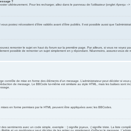
message ?
ter ultérieurement. Pour les recharger, allez dans le panneau de l’utilisateur (onglet
Aperçu -->
ous postez nécessitent d’être validés avant d’être publiés. Il est possible aussi que l’administ
s pouvez
remonter
le sujet en haut du forum sur la première page. Par ailleurs, si vous ne voyez pa
 également possible de remonter un sujet simplement en y répondant. Néanmoins, assurez-vous de re
ge contrôle de mise en forme des éléments d’un message. L’administrateur peut décider si vous 
édaction de message. Le BBCode lui-même est similaire au style HTML, mais les balises sont inclus
essage.
des mises en forme permises par le HTML peuvent être appliquées avec les BBCodes.
des sentiments avec un code simple, exemple : :) signifie joyeux, :( signifie triste. La liste com
llisible et un modérateur peut décider de les retirer ou simplement d’effacer le message. L’admi