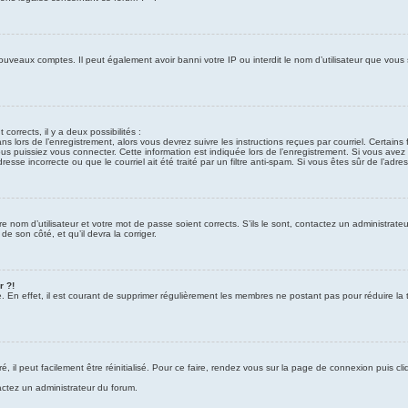
nouveaux comptes. Il peut également avoir banni votre IP ou interdit le nom d’utilisateur que vous
 corrects, il y a deux possibilités :
ns lors de l’enregistrement, alors vous devrez suivre les instructions reçues par courriel. Certa
puissiez vous connecter. Cette information est indiquée lors de l’enregistrement. Si vous avez re
sse incorrecte ou que le courriel ait été traité par un filtre anti-spam. Si vous êtes sûr de l’adre
re nom d’utilisateur et votre mot de passe soient corrects. S’ils le sont, contactez un administrat
de son côté, et qu’il devra la corriger.
r ?!
e. En effet, il est courant de supprimer régulièrement les membres ne postant pas pour réduire la t
il peut facilement être réinitialisé. Pour ce faire, rendez vous sur la page de connexion puis cl
tactez un administrateur du forum.