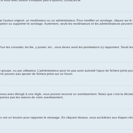
Si vous avez besoin d’indiquer plus d’options, contactez-le.
l’auteur original, un modérateur ou un administrateur. Pour modifier un sondage, cliquez sur l
 option ou supprimer le sondage. Autrement, seuls les modérateurs et les administrateurs peuven
our les consulter, les lire, y poster, etc., vous devez avoir les permissions s’y rapportant. Seuls
ar groupe, ou par utilisateur. L’administrateur peut ne pas avoir autorisé l’ajout de fichiers joint
ne pouvez pas ajouter de fichiers joints sur un forum.
vous avez dérogé à une règle, vous pouvez recevoir un avertissement. Notez que c’est la décisio
prenez pas les raisons de votre avertissement.
vriez voir un bouton pour rapporter le message. En cliquant dessus, vous accéderez aux étapes néce