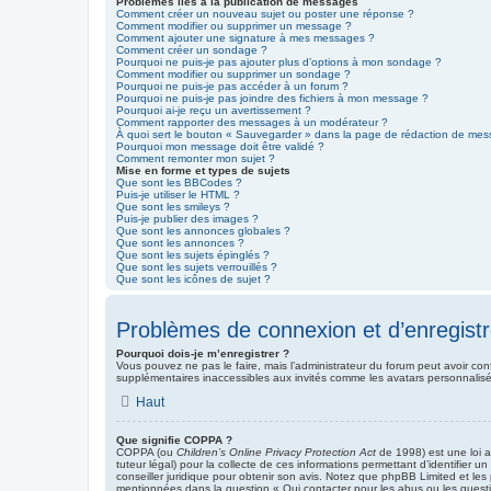
Problèmes liés à la publication de messages
Comment créer un nouveau sujet ou poster une réponse ?
Comment modifier ou supprimer un message ?
Comment ajouter une signature à mes messages ?
Comment créer un sondage ?
Pourquoi ne puis-je pas ajouter plus d’options à mon sondage ?
Comment modifier ou supprimer un sondage ?
Pourquoi ne puis-je pas accéder à un forum ?
Pourquoi ne puis-je pas joindre des fichiers à mon message ?
Pourquoi ai-je reçu un avertissement ?
Comment rapporter des messages à un modérateur ?
À quoi sert le bouton « Sauvegarder » dans la page de rédaction de me
Pourquoi mon message doit être validé ?
Comment remonter mon sujet ?
Mise en forme et types de sujets
Que sont les BBCodes ?
Puis-je utiliser le HTML ?
Que sont les smileys ?
Puis-je publier des images ?
Que sont les annonces globales ?
Que sont les annonces ?
Que sont les sujets épinglés ?
Que sont les sujets verrouillés ?
Que sont les icônes de sujet ?
Problèmes de connexion et d’enregist
Pourquoi dois-je m’enregistrer ?
Vous pouvez ne pas le faire, mais l’administrateur du forum peut avoir conf
supplémentaires inaccessibles aux invités comme les avatars personnalisés
Haut
Que signifie COPPA ?
COPPA (ou
Children’s Online Privacy Protection Act
de 1998) est une loi a
tuteur légal) pour la collecte de ces informations permettant d’identifier
conseiller juridique pour obtenir son avis. Notez que phpBB Limited et les
mentionnées dans la question « Qui contacter pour les abus ou les quest