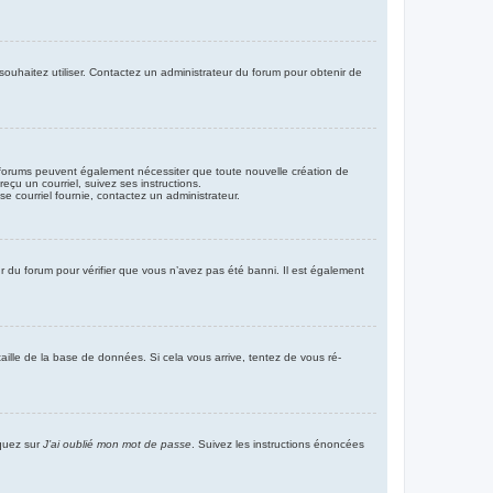
 souhaitez utiliser. Contactez un administrateur du forum pour obtenir de
ins forums peuvent également nécessiter que toute nouvelle création de
çu un courriel, suivez ses instructions.
sse courriel fournie, contactez un administrateur.
eur du forum pour vérifier que vous n’avez pas été banni. Il est également
aille de la base de données. Si cela vous arrive, tentez de vous ré-
iquez sur
J’ai oublié mon mot de passe
. Suivez les instructions énoncées