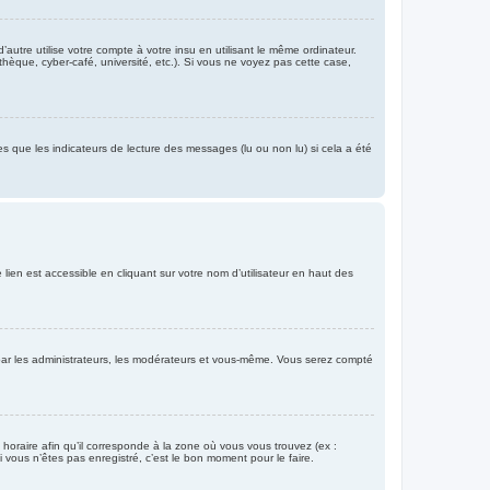
re utilise votre compte à votre insu en utilisant le même ordinateur.
hèque, cyber-café, université, etc.). Si vous ne voyez pas cette case,
es que les indicateurs de lecture des messages (lu ou non lu) si cela a été
lien est accessible en cliquant sur votre nom d’utilisateur en haut des
e par les administrateurs, les modérateurs et vous-même. Vous serez compté
 horaire afin qu’il corresponde à la zone où vous vous trouvez (ex :
vous n’êtes pas enregistré, c’est le bon moment pour le faire.