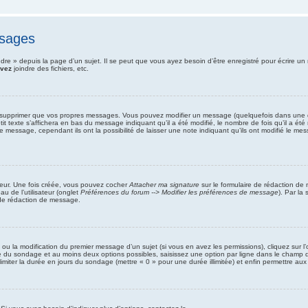
ssages
e » depuis la page d’un sujet. Il se peut que vous ayez besoin d’être enregistré pour écrire un
vez
joindre des fichiers, etc.
 supprimer que vos propres messages. Vous pouvez modifier un message (quelquefois dans une du
xte s’affichera en bas du message indiquant qu’il a été modifié, le nombre de fois qu’il a été mo
message, cependant ils ont la possibilité de laisser une note indiquant qu’ils ont modifié le mess
teur. Une fois créée, vous pouvez cocher
Attacher ma signature
sur le formulaire de rédaction de
u de l’utilisateur (onglet
Préférences du forum --> Modifier les préférences de message
). Par la
 de rédaction de message.
t ou la modification du premier message d’un sujet (si vous en avez les permissions), cliquez sur l
tre du sondage et au moins deux options possibles, saisissez une option par ligne dans le cham
, limiter la durée en jours du sondage (mettre « 0 » pour une durée illimitée) et enfin permettre aux 