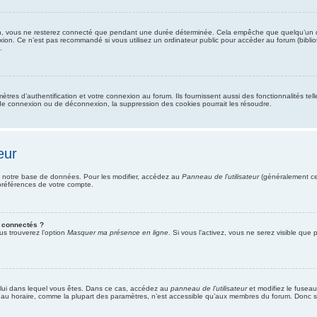
n, vous ne resterez connecté que pendant une durée déterminée. Cela empêche que quelqu’un d’aut
xion. Ce n’est pas recommandé si vous utilisez un ordinateur public pour accéder au forum (bibliot
.
es d’authentification et votre connexion au forum. Ils fournissent aussi des fonctionnalités tell
de connexion ou de déconnexion, la suppression des cookies pourrait les résoudre.
eur
 notre base de données. Pour les modifier, accédez au
Panneau de l’utilisateur
(généralement ce 
préférences de votre compte.
 connectés ?
us trouverez l’option
Masquer ma présence en ligne
. Si vous l’activez, vous ne serez visible qu
 celui dans lequel vous êtes. Dans ce cas, accédez au
panneau de l’utilisateur
et modifiez le fuseau
eau horaire, comme la plupart des paramètres, n’est accessible qu’aux membres du forum. Donc si 