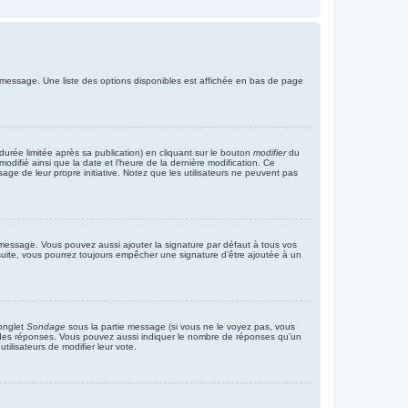
 message. Une liste des options disponibles est affichée en bas de page
rée limitée après sa publication) en cliquant sur le bouton
modifier
du
difié ainsi que la date et l’heure de la dernière modification. Ce
age de leur propre initiative. Notez que les utilisateurs ne peuvent pas
 message. Vous pouvez aussi ajouter la signature par défaut à tous vos
 suite, vous pourrez toujours empêcher une signature d’être ajoutée à un
’onglet
Sondage
sous la partie message (si vous ne le voyez pas, vous
p des réponses. Vous pouvez aussi indiquer le nombre de réponses qu’un
utilisateurs de modifier leur vote.